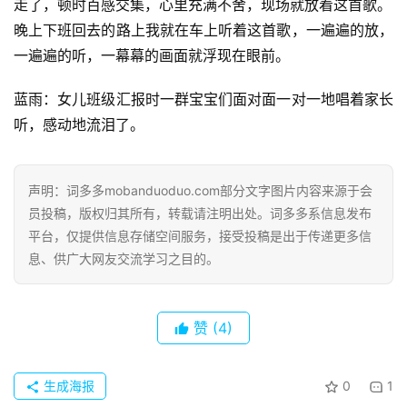
走了，顿时百感交集，心里充满不舍，现场就放着这首歌。
晚上下班回去的路上我就在车上听着这首歌，一遍遍的放，
一遍遍的听，一幕幕的画面就浮现在眼前。
蓝雨：女儿班级汇报时一群宝宝们面对面一对一地唱着家长
听，感动地流泪了。
声明：词多多mobanduoduo.com部分文字图片内容来源于会
员投稿，版权归其所有，转载请注明出处。词多多系信息发布
平台，仅提供信息存储空间服务，接受投稿是出于传递更多信
首
息、供广大网友交流学习之目的。
页
赞
(4)
好
词
好
生成海报
0
1
句