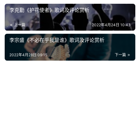
李克勤《护花使者》歌词及评论赏析
经
典
上一篇
2022年4月24日 10:43
歌
词
李宗盛《不必在乎我是谁》歌词及评论赏析
古
2022年4月28日 09:15
下一篇
今
诗
词
常
登录
注册
用
贺
词
网
络