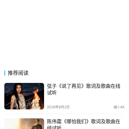
热
词
电
影
台
词
其
他
推荐阅读
词
弦子《说了再见》歌词及歌曲在线
语
试听
2026年8月2日
1.4K
陈伟霆《哪怕我们》歌词及歌曲在
线试听