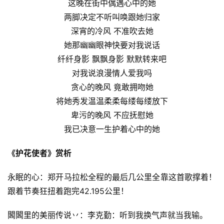
这晚在街中偶遇心中的她
两脚决定不听叫唤跟她归家
深宵的冷风 不准吹去她
她那幽幽眼神快要对我说话
纤纤身影 飘飘身影 默默转来吧
对我说浪漫情人爱我吗
贪心的晚风 竟敢拥吻她
将她秀发温温柔柔每缕每缕放下
卑污的晚风 不应抚慰她
我已决意一生护着心中的她
《护花使者》赏析
永眠的心：郑开马拉松全程的最后几公里全靠这首歌撑着！
跟着节奏狂扭着跑完42.195公里！
閪閪里的美丽传说丷：李克勤：听到我换气声就当我输。