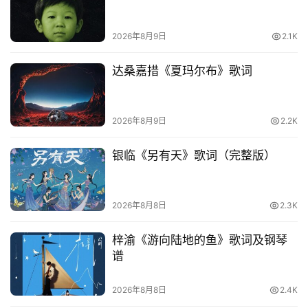
热
词
2026年8月9日
2.1K
电
达桑嘉措《夏玛尔布》歌词
影
台
词
2026年8月9日
2.2K
其
银临《另有天》歌词（完整版）
他
词
语
2026年8月8日
2.3K
梓渝《游向陆地的鱼》歌词及钢琴
谱
2026年8月8日
2.4K