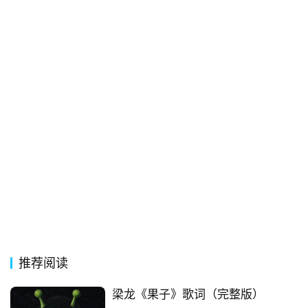
经
典
歌
词
古
今
诗
词
常
登录
注册
用
贺
词
推荐阅读
网
络
梁龙《果子》歌词（完整版）