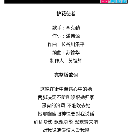
护花使者
歌手 : 李克勤
作词 : 潘伟源
作曲 : 长谷川集平
编曲 : 苏德华
制作人 : 黄祖辉
完整版歌词
这晚在街中偶遇心中的她
两脚决定不听叫唤跟她归家
深宵的冷风 不准吹去她
她那幽幽眼神快要对我说话
纤纤身影 飘飘身影 默默转来吧
对我说浪漫情人爱我吗