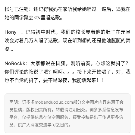
帐号已注销：还记得我妈在家听我给她唱过一遍后，逼我在
她的同学聚会ktv里唱这歌。
Hony__：记得初中时代，我们的校长晃着他的肚子在元旦
晚会对着几万人唱了这歌，现在听到想的还是他油腻腻的舞
姿…
NoRockk：大家都说在抖腿，刚听前奏，心想这就抖了？
你们评论的瞎说了吧？呵呵。。。接下来开始唱了，对，我
也不自觉的抖了，要不是深夜，我能跳起来！！！
声明：词多多mobanduoduo.com部分文字图片内容来源于会
员投稿，版权归其所有，转载请注明出处。词多多系信息发布
平台，仅提供信息存储空间服务，接受投稿是出于传递更多信
息、供广大网友交流学习之目的。