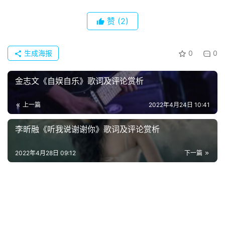
赞
(2)
生成海报
0
0
金志文《自娱自乐》歌词及评论赏析
上一篇
2022年4月24日 10:41
李昕融《听我说谢谢你》歌词及评论赏析
首
页
2022年4月28日 09:12
下一篇
好
词
好
句