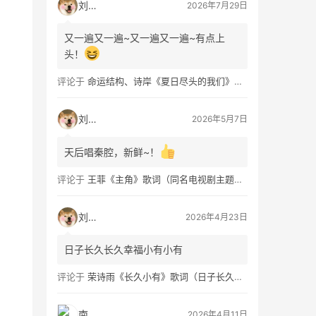
刘看山
2026年7月29日
又一遍又一遍~又一遍又一遍~有点上
头！
评论于
命运结构、诗岸《夏日尽头的我们》歌词及钢琴谱免费获取
刘看山
2026年5月7日
天后唱秦腔，新鲜~！
评论于
王菲《主角》歌词（同名电视剧主题曲）
刘看山
2026年4月23日
日子长久长久幸福小有小有
评论于
荣诗雨《长久小有》歌词（日子长久幸福小有）
南穑
2026年4月11日