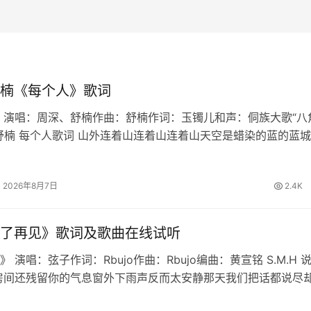
楠《每个人》歌词
 演唱：周深、舒楠作曲：舒楠作词：玉镯儿和声：侗族大歌“八
舒楠 每个人歌词 山外连着山连着山连着山天空是蜡染的蓝的蓝
暖烟火暖人间的浪漫月大如冠溪流连成川连成川连成川篝火堆映
长桌宴不散宴不散宴不…
2026年8月7日
2.4K
了再见》歌词及歌曲在线试听
 演唱：弦子作词：Rbujo作曲：Rbujo编曲：黄宣铭 S.M.H 
房间还残留你的气息窗外下雨声反而太安静那天我们把话都说尽
慢想起我学会不再问原因也删掉所有讯息原来最难的不是分离是