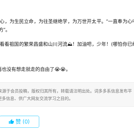
立心，为生民立命，为往圣继绝学，为万世开太平。”一直奉为心
方”。
💃去看看祖国的繁荣昌盛和山川河流⛰️！加油吧，少年！(哪怕你已
也没有想走就走的自由了😭😭。
片内容来源于会员投稿，版权归其所有，转载请注明出处。词多多系信息发布平
更多信息、供广大网友交流学习之目的。
赞
(0)