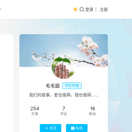
登录
注册
毛毛姐
专栏作者
我们的故事，爱也值得，错也值得......
254
7
16
文章
评论
粉丝
关注
私信