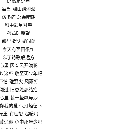
仍然是少年
每当 翻山踏海浪
伤多痛 总会晴朗
风中跟星对望
孩童时期望
那些 得失或闯荡
今天有否因很忙
忘了诗歌般远方
心里 因春风开满花
以这杯 敬至死少年吧
不怕 碰野火 风雨打
闯过 旧患处都结疤
心里 装一些风与沙
你我的爱 似灯塔留下
光里 有理想 温暖吗
敢追你 心中那年少吧