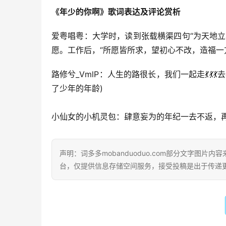
《年少的你啊》歌词表达及评论赏析
爱粤唱粤：大学时，读到张载横渠四句“为天地
愿。工作后，“所愿皆所求，望初心不改，造福一
路修兮_VmlP：人生的路很长，我们一起走💃
了少年的年龄)
小仙女的小机灵包：肆意妄为的年纪一去不返，再
声明：词多多mobanduoduo.com部分文字图
台，仅提供信息存储空间服务，接受投稿是出于传递