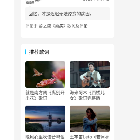
回忆，才是迟迟无法痊愈的病因。
评论于
薛之谦《顽疾》歌词及评论
推荐歌词
就是南方凯《离别开
海来阿木《西楼儿
出花》歌词
女》歌词完整版
晚风心里吹谐音粤语
王宇宙Leto《若月亮