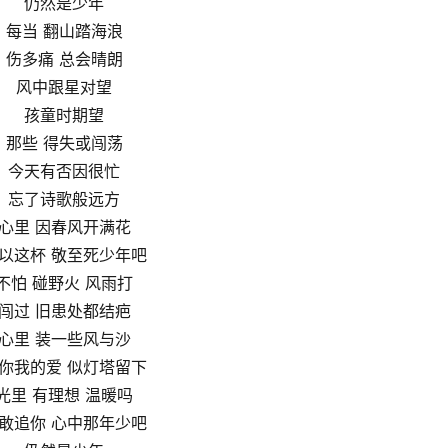
仍然是少年
每当 翻山踏海浪
伤多痛 总会晴朗
风中跟星对望
孩童时期望
那些 得失或闯荡
今天有否因很忙
忘了诗歌般远方
心里 因春风开满花
以这杯 敬至死少年吧
不怕 碰野火 风雨打
闯过 旧患处都结疤
心里 装一些风与沙
你我的爱 似灯塔留下
光里 有理想 温暖吗
敢追你 心中那年少吧