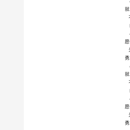
就
愿
勇
就
愿
勇