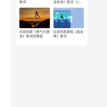
歌词
没有来》歌词（LIVE
版）
抖音热歌《勇气大爆
抖音热歌承桓《我会
发》歌词完整版
等》歌词