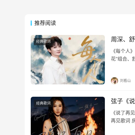
推荐阅读
周深、舒
经典歌词
《每个人》
花”组合、
烟火暖烟火
你的脸的脸
刘看山
弦子《说
经典歌词
《说了再见》
再见歌词 
每个夜里慢