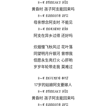
ꉹ~ꉷ ꀊꑳꀊꎓꃅꃤꇬ ꀱꇀꇁ
黄昏时 孩子阿支能回来吗
ꉹ~ꉷ ꀊꂿꀊꎓꉂꆏꀑ ꂿꀋꉆ
母亲想念阿支时 不能见
ꉹ~ꉷ ꀊꎓꉷꃅꐥꄉꇬ ꐥꌑꌒ
阿支在异乡过得 还好吗
炊烟慢飞秋风过 花叶落
同望明月升银河 曾想我
但愿永生亮灯火 心肝哟
岁岁年轮带走我 莫难过
ꉹ~ꉷ ꀊꎓꊰꏂꈐꆏꀑ ꊽꅍꏣ
17岁的姑娘阿支要嫁人
ꉹ~ꉷ ꀊꑳꀊꎓꃅꃤꇬ ꀱꇀꇁ
黄昏时 孩子阿支能回来吗
ꉹ~ꉷ ꀊꂿꀊꎓꉂꆏꀑ ꂿꀋꉆ