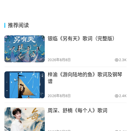
古
今
诗
词
推荐阅读
常
银临《另有天》歌词（完整版）
登录
注册
用
贺
词
2026年8月8日
2.3K
网
梓渝《游向陆地的鱼》歌词及钢琴
谱
络
热
词
2026年8月8日
2.4K
周深、舒楠《每个人》歌词
电
影
台