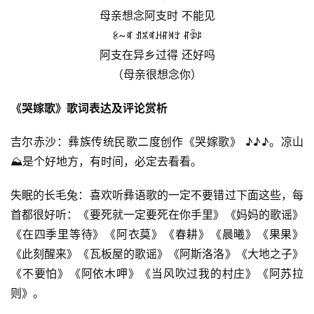
母亲想念阿支时 不能见
ꉹ~ꉷ ꀊꎓꉷꃅꐥꄉꇬ ꐥꌑꌒ
阿支在异乡过得 还好吗
（母亲很想念你）
《哭嫁歌》歌词表达及评论赏析
吉尔赤沙：彝族传统民歌二度创作《哭嫁歌》 ♪♪♪。凉山
⛰️是个好地方，有时间，必定去看看。
失眠的长毛兔：喜欢听彝语歌的一定不要错过下面这些，每
首都很好听：《要死就一定要死在你手里》《妈妈的歌谣》
《在四季里等待》《阿衣莫》《春耕》《晨曦》《果果》
《此刻醒来》《瓦板屋的歌谣》《阿斯洛洛》《大地之子》
《不要怕》《阿依木呷》《当风吹过我的村庄》《阿苏拉
则》。