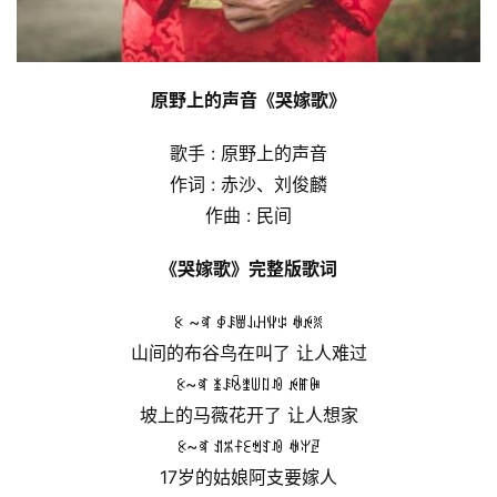
原野上的声音《哭嫁歌》
歌手 : 原野上的声音
作词 : 赤沙、刘俊麟
作曲 : 民间
《哭嫁歌》完整版歌词
ꉹ ~ꉷ ꇉꄩꇪꀮꃅꃚꌒ ꊽꉌꐡ
山间的布谷鸟在叫了 让人难过
ꉹ~ꉷ ꁧꄩꂙꃨꅐꇁꀑ ꉌꂵꁏ
坡上的马薇花开了 让人想家
ꉹ~ꉷ ꀊꎓꊰꏂꈐꆏꀑ ꊽꅍꏣ
17岁的姑娘阿支要嫁人