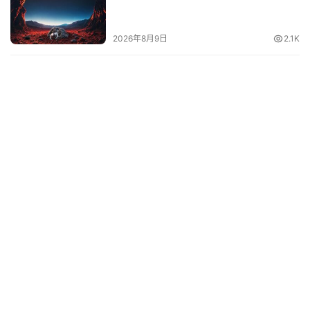
络
热
2026年8月9日
2.1K
词
电
影
台
词
其
他
词
语