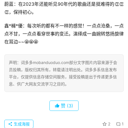
蔚蓝：在2023年还能听见90年代的歌曲还是挺难得的👏👏
👏，保持初心。
鑫*櫞*優：每次听的都有不一样的感觉！一点点沧桑，一点
点不甘，一点点看穿世事的变迁。演绎成一曲婉转悠扬旋律
在耳边~~🤩🤩🤩
声明：词多多mobanduoduo.com部分文字图片内容来源于会
员投稿，版权归其所有，转载请注明出处。词多多系信息发布
平台，仅提供信息存储空间服务，接受投稿是出于传递更多信
息、供广大网友交流学习之目的。
赞
(3)
生成海报
2
1