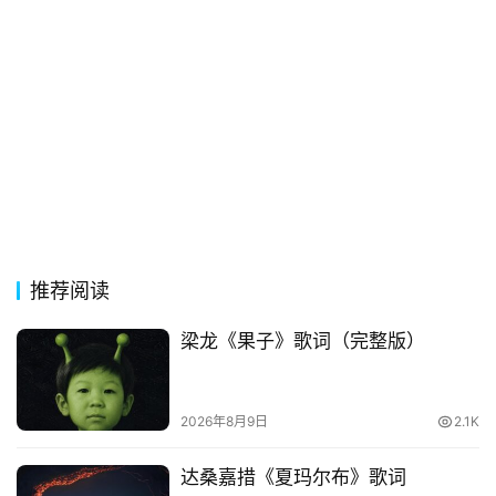
句
经
典
歌
词
古
今
诗
词
推荐阅读
梁龙《果子》歌词（完整版）
常
登录
注册
用
贺
词
2026年8月9日
2.1K
达桑嘉措《夏玛尔布》歌词
网