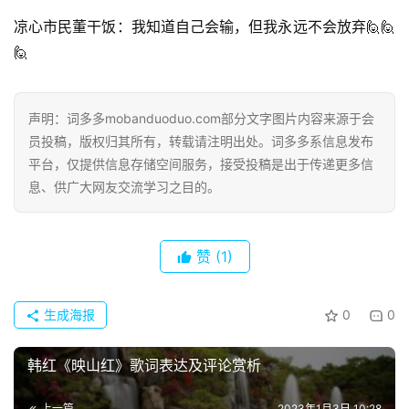
凉心市民董干饭：我知道自己会输，但我永远不会放弃🙋🙋
🙋
声明：词多多mobanduoduo.com部分文字图片内容来源于会
员投稿，版权归其所有，转载请注明出处。词多多系信息发布
平台，仅提供信息存储空间服务，接受投稿是出于传递更多信
息、供广大网友交流学习之目的。
赞
(1)
生成海报
0
0
首
韩红《映山红》歌词表达及评论赏析
页
上一篇
2023年1月3日 10:28