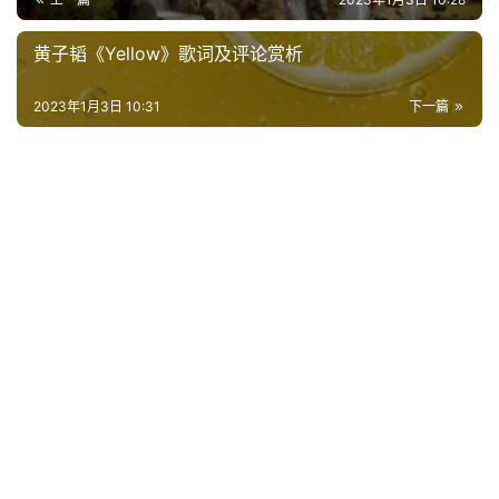
好
词
黄子韬《Yellow》歌词及评论赏析
好
句
2023年1月3日 10:31
下一篇
经
典
歌
词
古
今
诗
词
常
登录
注册
用
贺