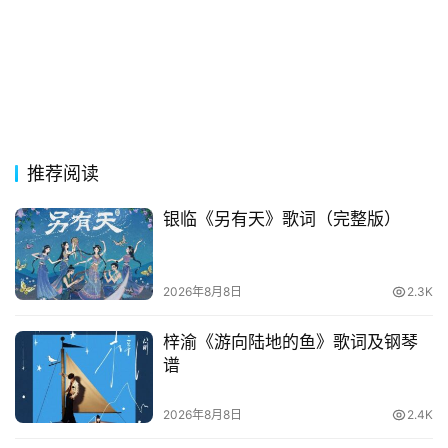
词
网
络
热
词
推荐阅读
电
银临《另有天》歌词（完整版）
影
台
词
2026年8月8日
2.3K
其
梓渝《游向陆地的鱼》歌词及钢琴
他
谱
词
语
2026年8月8日
2.4K