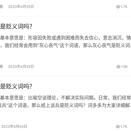
繁体和拼…
酱
2023年4月25日
1.7K
是贬义词吗？
基本意思是：形容因失败或遇到困难而失去信心，意志消沉，情
，我们经常会用到“灰心丧气”这个词语，那么灰心丧气是贬义词
为大家详细解答。 灰心丧气的出处 明·吕坤《呻吟语·下·建功立
以志趋不坚；人言是恤者…
酱
2023年4月25日
1.5K
是贬义词吗？
基本意思是：比喻空谈理论，不解决实际问题。日常，我们经常
谈兵”这个词语，那么纸上谈兵是贬义词吗？词多多为大家详细解
谈兵的出处 清·曹雪芹《红楼梦》：“现有这样诗人在此；却天天
 纸上谈兵的词性 贬…
2023年4月24日
1.7K