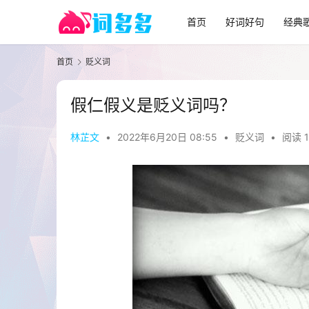
首页
好词好句
经典
首页
贬义词
假仁假义是贬义词吗？
林芷文
•
2022年6月20日 08:55
•
贬义词
•
阅读 1