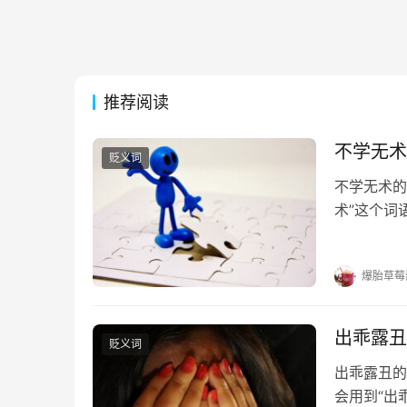
推荐阅读
不学无术
贬义词
不学无术的
术”这个词
的出处 《
理；暗地里
爆胎草莓
出乖露丑
贬义词
出乖露丑的
会用到“出