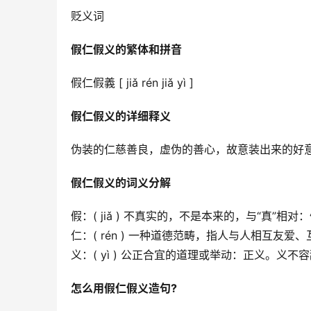
贬义词
假仁假义的繁体和拼音
假仁假義 [ jiǎ rén jiǎ yì ]
假仁假义的详细释义
伪装的仁慈善良，虚伪的善心，故意装出来的好
假仁假义的词义分解
假：( jiǎ ) 不真实的，不是本来的，与“真”相
仁：( rén ) 一种道德范畴，指人与人相互友
义：( yì ) 公正合宜的道理或举动：正义。义不
怎么用假仁假义造句?