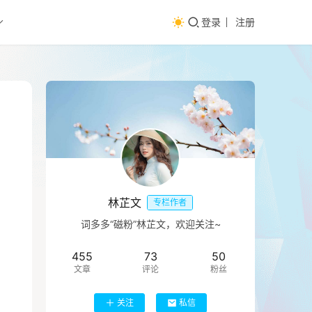
登录
注册
林芷文
专栏作者
词多多“磁粉”林芷文，欢迎关注~
455
73
50
文章
评论
粉丝
关注
私信