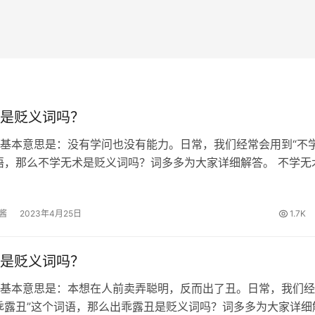
是贬义词吗？
基本意思是：没有学问也没有能力。日常，我们经常会用到“不
语，那么不学无术是贬义词吗？词多多为大家详细解答。 不学无
汉书．卷六八．霍光金日磾传．霍光》：然霍光不学无术，暗于
将妻子邪谋隐瞒下来，立…
酱
2023年4月25日
1.7K
是贬义词吗？
基本意思是：本想在人前卖弄聪明，反而出了丑。日常，我们经
乖露丑”这个词语，那么出乖露丑是贬义词吗？词多多为大家详细