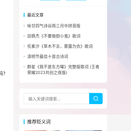
最近文章
咏廿四气诗谷雨三月中拼音版
邱鼎杰《不要做胆小鬼》歌词
任素汐《草木不言，雾露为衣》歌词
清明节最佳十首古诗词
群星《我不是东方曜》完整版歌词 (王者
荣耀2023共创之夜版)
吗？
推荐贬义词