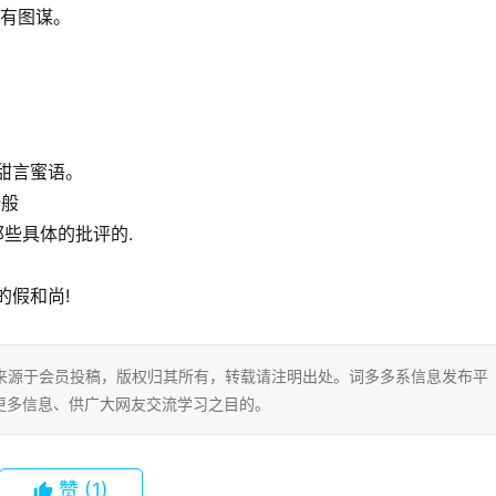
另有图谋。
的甜言蜜语。
一般
些具体的批评的.
。
的假和尚!
片内容来源于会员投稿，版权归其所有，转载请注明出处。词多多系信息发布平
更多信息、供广大网友交流学习之目的。
赞
(1)