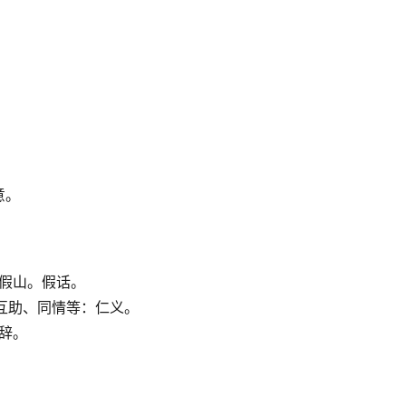
意。
对：假山。假话。
爱、互助、同情等：仁义。
容辞。