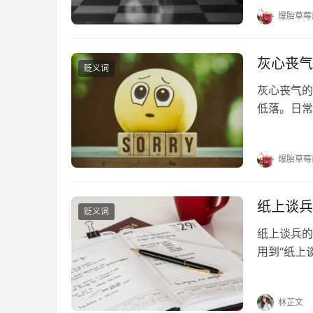
二三其德的
爆胎草莓
灰心丧气
贬义词
灰心丧气的
低落。日常
吗？词多多
业》：“是
爆胎草莓
纸上谈兵
贬义词
纸上谈兵的
用到“纸上
答。 纸上
上谈兵。”
林芷文