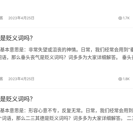
露丑的出处 元·无名氏《鸳鸯被》：“小姐；若真个打起官司来；
不好。” 出乖露丑…
酱
2023年4月25日
1.7K
是贬义词吗？
基本意思是：非常失望或沮丧的神情。日常，我们经常会用到“
词语，那么垂头丧气是贬义词吗？词多多为大家详细解答。 垂头
唐·韩愈《送穷文》：“主人于是垂头丧气； 上手称谢。” 垂头丧
词 垂头丧气的…
酱
2023年4月25日
1.8K
是贬义词吗？
基本意思是：形容心意不专，反复无常。日常，我们经常会用到
个词语，那么二三其德是贬义词吗？词多多为大家详细解答。 二
 《诗经·卫风·氓》:“士也罔极，二三其德。” 二三其德的词性 贬