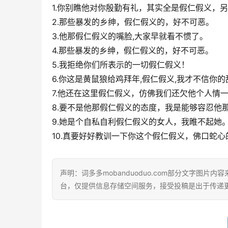
1.你别瞧他对你殷勤有礼，其实全是假仁假义，
2.那些暴发的乡绅，假仁假义的，好不可恶。
3.他那假仁假义的嘴脸,大家早就看不惯了。
4.那些暴发的乡绅，假仁假义的，好不可恶。
5.我拒绝你们所表示的一切假仁假义！
6.你这是黄鼠狼给鸡拜年,假仁假义,我才不信你
7.他还在这里假仁假义，仿佛我们还欠他个人情
8.要不是他那假仁假义的态度，我是能够容忍他那
9.她是个自私自利假仁假义的女人，我睢不起她
10.真要好好教训一下你这个假仁假义，佛口蛇心
声明：词多多mobanduoduo.com部分文字图
台，仅提供信息存储空间服务，接受投稿是出于传递