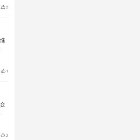
2
绪
1
会
去纸
3