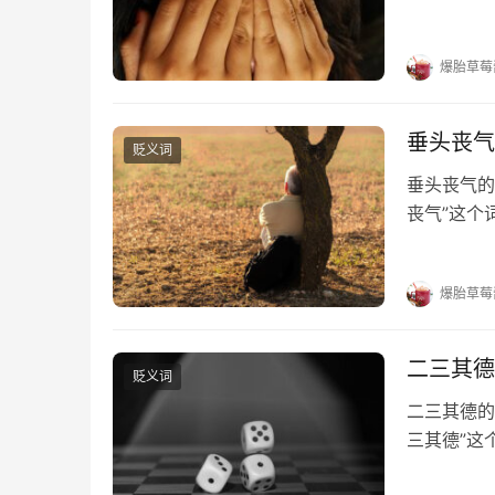
答。 出乖
露丑；一发
爆胎草莓
垂头丧气
贬义词
垂头丧气的
丧气”这个
气的出处 
词性 贬义
爆胎草莓
二三其德
贬义词
二三其德的
三其德”这
其德的出处