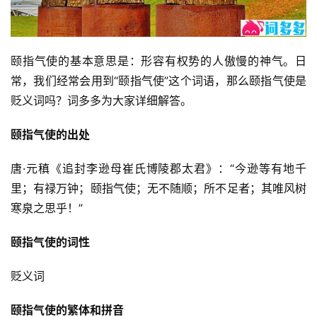
颐指气使的基本意思是：形容有权势的人傲慢的神气。日
常，我们经常会用到“颐指气使”这个词语，那么颐指气使是
贬义词吗？词多多为大家详细解答。
颐指气使的出处
唐·元稹《追封李逊母崔氏博陵郡太君》：“今逊等有地千
里；有禄万钟；颐指气使；无不随顺；所不足者；其唯风树
寒泉之思乎！”
颐指气使的词性
贬义词
颐指气使的繁体和拼音