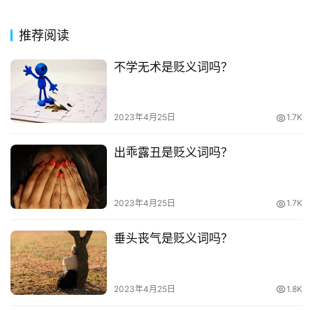
今
诗
推荐阅读
词
不学无术是贬义词吗？
常
登录
注册
用
贺
2023年4月25日
1.7K
词
出乖露丑是贬义词吗？
网
络
热
2023年4月25日
1.7K
词
垂头丧气是贬义词吗？
电
影
台
2023年4月25日
1.8K
词