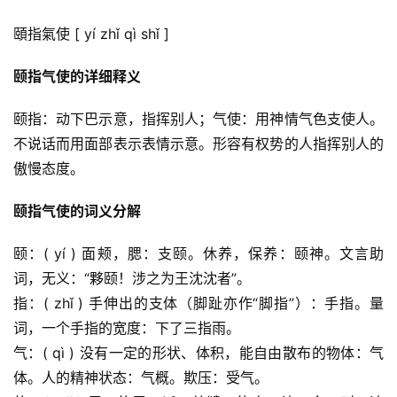
頤指氣使 [ yí zhǐ qì shǐ ]
颐指气使的详细释义
颐指：动下巴示意，指挥别人；气使：用神情气色支使人。
不说话而用面部表示表情示意。形容有权势的人指挥别人的
傲慢态度。
颐指气使的词义分解
颐：( yí ) 面颊，腮：支颐。休养，保养：颐神。文言助
词，无义：“夥颐！涉之为王沈沈者”。
指：( zhǐ ) 手伸出的支体（脚趾亦作“脚指”）：手指。量
词，一个手指的宽度：下了三指雨。
气：( qì ) 没有一定的形状、体积，能自由散布的物体：气
体。人的精神状态：气概。欺压：受气。