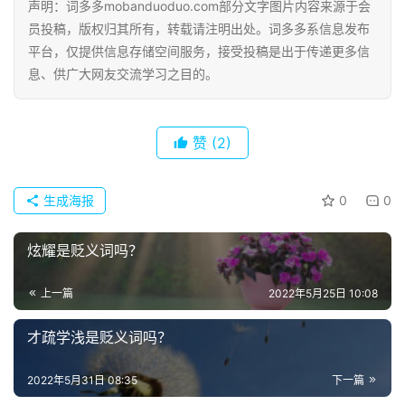
声明：词多多mobanduoduo.com部分文字图片内容来源于会
员投稿，版权归其所有，转载请注明出处。词多多系信息发布
平台，仅提供信息存储空间服务，接受投稿是出于传递更多信
息、供广大网友交流学习之目的。
赞
(2)
生成海报
0
0
炫耀是贬义词吗？
上一篇
2022年5月25日 10:08
才疏学浅是贬义词吗？
2022年5月31日 08:35
下一篇