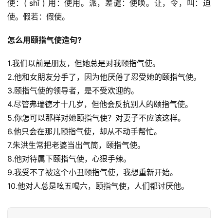
使：( shǐ ) 用：使用。派，差谴：使唤。让，令，叫：迫
使。假若：假使。
怎么用颐指气使造句?
1.我们以前是朋友，但她总是对我颐指气使。
2.他和女朋友分手了，因为他厌倦了忍受她的颐指气使。
3.颐指气使的领导者，是不受欢迎的。
4.尽管弗瑞德才十几岁，但他会反抗别人的颐指气使。
5.你怎可以那样对她颐指气使？对妻子不应该这样。
6.他只会在那儿颐指气使，却从不动手帮忙。
7.朱洪生常把老婆当出气筒，颐指气使。
8.他对待属下颐指气使，心狠手辣。
9.我受不了被这个小丑颐指气使，我想重新开始。
10.他对人总是吆五喝六，颐指气使，人们都讨厌他。