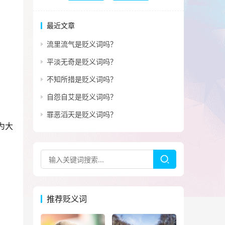
最近文章
流里流气是贬义词吗？
平淡无奇是贬义词吗？
不知所措是贬义词吗？
自怨自艾是贬义词吗？
罪恶滔天是贬义词吗？
为大
推荐贬义词