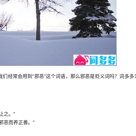
我们经常会用到“邪恶”这个词语，那么邪恶是贬义词吗？词多多
让之。”
邪恶而养正善。”