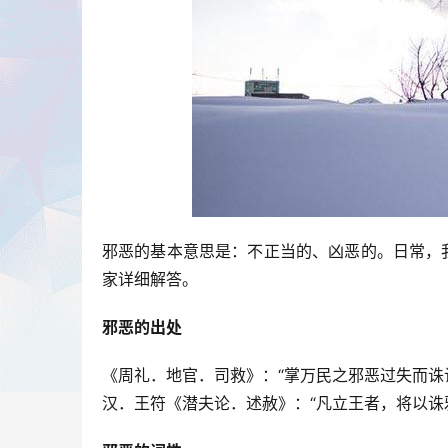
邪恶的基本意思是：不正当的、凶恶的。日常，
家详细解答。
邪恶的出处
《周礼．地官．司救》：“掌万民之邪恶过失而诛
汉．王符《潜夫论．述赦》：“凡立王者，将以诛