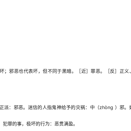
坏；邪恶也代表坏，但不同于黑暗。［近］罪恶。［反］正义
，不正派：邪恶。迷信的人指鬼神给予的灾祸：中（zhòng ）邪。
恶棍。犯罪的事，极坏的行为：恶贯满盈。