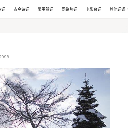
歌词
古今诗词
常用贺词
网络热词
电影台词
其他词语
2098