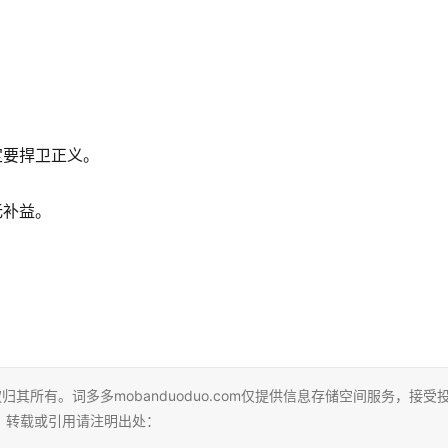
定要捍卫正义。
无补益。
其所有。词多多mobanduoduo.com仅提供信息存储空间服务，接受
。转载或引用请注明出处：