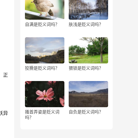
自满是贬义词吗？
肤浅是贬义词吗？
狡猾是贬义词吗？
猥锁是贬义词吗？
、正
搔首弄姿是贬义词
自负是贬义词吗？
妖异
吗？