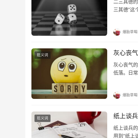
二三其德的
三其德”这
其德的出处
二三其德的
爆胎草莓
灰心丧气
贬义词
灰心丧气的
低落。日常
吗？词多多
业》：“是
爆胎草莓
纸上谈兵
贬义词
纸上谈兵的
用到“纸上