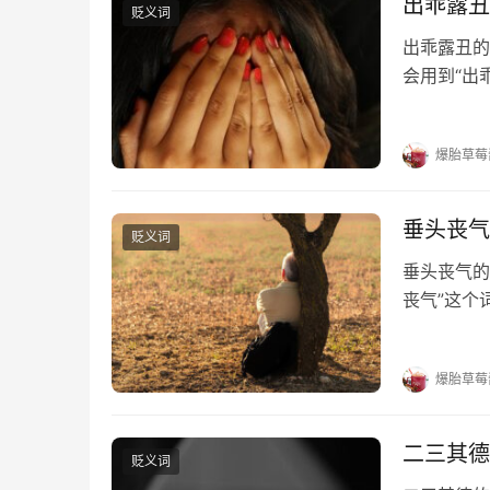
出乖露丑
贬义词
出乖露丑的
会用到“出
答。 出乖
露丑；一发
爆胎草莓
垂头丧气
贬义词
垂头丧气的
丧气”这个
气的出处 
词性 贬义
爆胎草莓
二三其德
贬义词