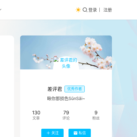
登录
注册
差评君
优秀作者
瞅你那损色SǔnSǎi~
130
79
9
文章
评论
粉丝
关注
私信