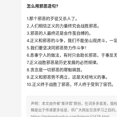
怎么用邪恶造句?
1.那个邪恶的歹徒又杀人了。
2.人们相信正义的力量终究会战胜邪恶。
3.邪恶的人最终还是会作茧自缚的。
4.正义和邪恶的斗争，我们不能坐山观虎斗，一
5.我们要坚决同邪恶势力作斗争！
6.息事宁人的做法，有时只会助长邪恶，于事反
7.正义战胜邪恶是历史发展的必然规律。
8.贪念是一切邪恶的罪魁祸首。
9.正义和邪恶势不两立，这是天经地义的事。
10.正义终于战胜了邪恶，坏人终于受到了惩罚。
声明：本文由作者“差评君”原创，在词多多首发，版权归
稿是出于传递更多信息、供广大网友交流学习之目的
https://mobanduoduo.com/bianyici/1478.html