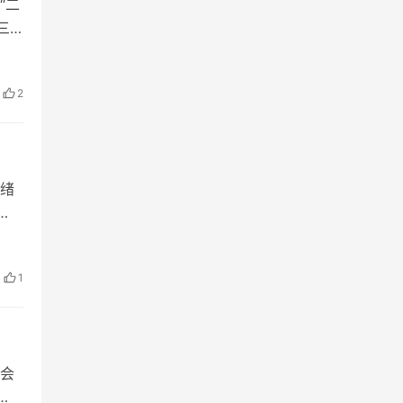
“二
三
义词
2
绪
1
会