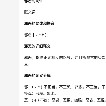
邪恶的词性
贬义词
邪恶的繁体和拼音
邪惡 [ xié è ]
邪恶的详细释义
邪恶，指与正义相反的路线，并且指非常的极端
直。
邪恶的词义分解
邪：( xié ) 不正当，不正派：邪恶。不正当
怪诞：邪魔。邪术。
恶：( è ) 不好：恶感、恶果。凶狠：恶霸、