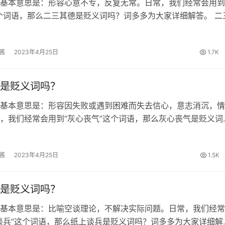
基本意思是：形容心意不专，反复无常。日常，我们经常会用到
个词语，那么二三其德是贬义词吗？词多多为大家详细解答。 二
 《诗经·卫风·氓》:“士也罔极，二三其德。” 二三其德的词性 贬
繁体和拼…
酱
2023年4月25日
1.7K
是贬义词吗？
基本意思是：形容因失败或遇到困难而失去信心，意志消沉，情
，我们经常会用到“灰心丧气”这个词语，那么灰心丧气是贬义词
为大家详细解答。 灰心丧气的出处 明·吕坤《呻吟语·下·建功立
以志趋不坚；人言是恤者…
酱
2023年4月25日
1.5K
是贬义词吗？
基本意思是：比喻空谈理论，不解决实际问题。日常，我们经常
谈兵”这个词语，那么纸上谈兵是贬义词吗？词多多为大家详细解