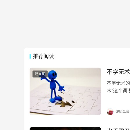
推荐阅读
不学无术
贬义词
不学无术的
术”这个词
的出处 《
理；暗地里
爆胎草莓