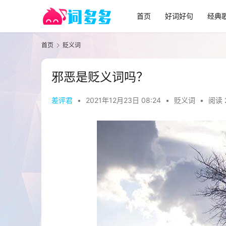
首页
好词好句
经典
首页
贬义词
邪恶是贬义词吗？
差评君
•
2021年12月23日 08:24
•
贬义词
•
阅读 