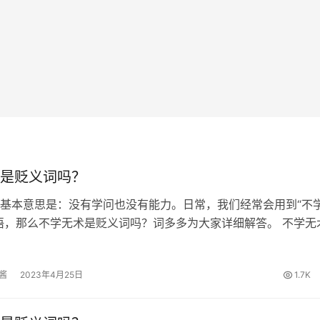
是贬义词吗？
基本意思是：没有学问也没有能力。日常，我们经常会用到“不
语，那么不学无术是贬义词吗？词多多为大家详细解答。 不学无
汉书．卷六八．霍光金日磾传．霍光》：然霍光不学无术，暗于
将妻子邪谋隐瞒下来，立…
酱
2023年4月25日
1.7K