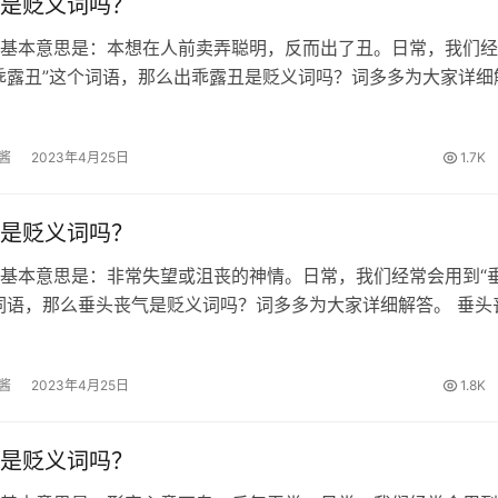
是贬义词吗？
基本意思是：本想在人前卖弄聪明，反而出了丑。日常，我们经
乖露丑”这个词语，那么出乖露丑是贬义词吗？词多多为大家详细
露丑的出处 元·无名氏《鸳鸯被》：“小姐；若真个打起官司来；
不好。” 出乖露丑…
酱
2023年4月25日
1.7K
是贬义词吗？
基本意思是：非常失望或沮丧的神情。日常，我们经常会用到“
词语，那么垂头丧气是贬义词吗？词多多为大家详细解答。 垂头
唐·韩愈《送穷文》：“主人于是垂头丧气； 上手称谢。” 垂头丧
词 垂头丧气的…
酱
2023年4月25日
1.8K
是贬义词吗？