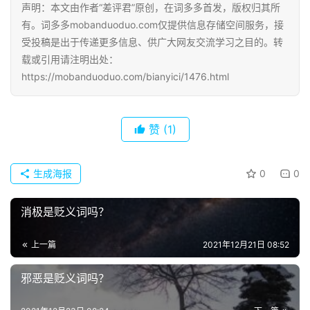
声明：本文由作者“差评君”原创，在词多多首发，版权归其所
有。词多多mobanduoduo.com仅提供信息存储空间服务，接
受投稿是出于传递更多信息、供广大网友交流学习之目的。转
载或引用请注明出处：
https://mobanduoduo.com/bianyici/1476.html
赞
(1)
生成海报
0
0
消极是贬义词吗？
上一篇
2021年12月21日 08:52
邪恶是贬义词吗？