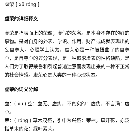
虛榮 [ xū róng ]
虚荣的详细释义
虚荣是指表面上的荣耀；虚假的荣名。是本身不存在的好的
事物。是对自身的外表、学识、作用、财产或成就表现出的
妄自尊大。心理学上认为，虚荣心是一种被扭曲了的自尊
心，是自尊心的过分表现，是一种追求虚表的性格缺陷，是
人们为了取得荣誉和引起普遍注意而表现出来的一种不正常
的社会情感。虚荣心是人类的一种心理状态。
虚荣的词义分解
虚：( xū ) 空：虚无、虚实。不真实的：虚伪。不自满：虚
心。
荣：( róng ) 草木茂盛，引申为兴盛：荣枯。草开花，亦泛
指草木的花：绿叶素荣。