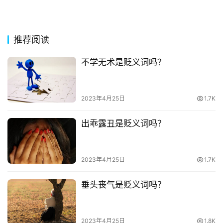
今
诗
词
推荐阅读
常
不学无术是贬义词吗？
登录
注册
用
贺
词
2023年4月25日
1.7K
出乖露丑是贬义词吗？
网
络
热
词
2023年4月25日
1.7K
垂头丧气是贬义词吗？
电
影
台
2023年4月25日
1.8K