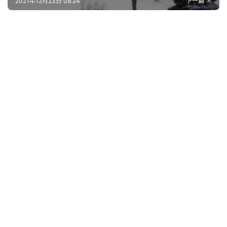
2021年12月23日 08:24
下一篇
首
页
好
词
好
句
经
典
歌
词
古