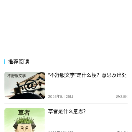
首
页
好
词
好
句
推荐阅读
经
“不舒服文学”是什么梗？意思及出处
典
歌
词
2026年5月25日
2.5K
草者是什么意思？
古
今
诗