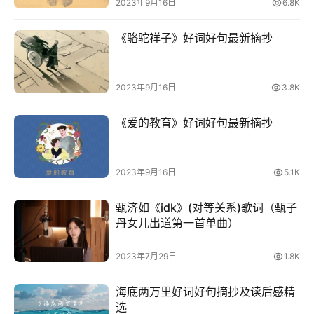
2023年9月16日
6.8K
好
句
《骆驼祥子》好词好句最新摘抄
经
典
2023年9月16日
3.8K
歌
词
《爱的教育》好词好句最新摘抄
古
2023年9月16日
5.1K
今
诗
甄济如《idk》(对等关系)歌词（甄子
词
丹女儿出道第一首单曲）
常
2023年7月29日
1.8K
登录
注册
用
贺
海底两万里好词好句摘抄及读后感精
词
选