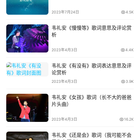
网
2023年7月24日
4.5K
络
热
韦礼安《慢慢等》歌词意思及评论赏
词
析
电
2023年4月3日
4.4K
影
台
韦礼安《有没有》歌词表达意思及评
词
论赏析
2023年4月3日
3.9K
其
他
韦礼安《女孩》歌词（长不大的爸爸
片头曲）
词
语
2023年4月3日
16.2K
韦礼安《还是会》歌词（我可能不会