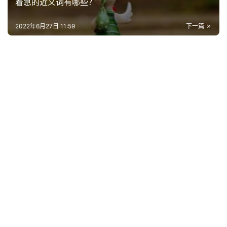
着急的近义词有哪些？
词
好
2022年6月27日 11:59
下一篇
句
经
典
歌
词
古
今
诗
词
常
登录
注册
用
贺
词