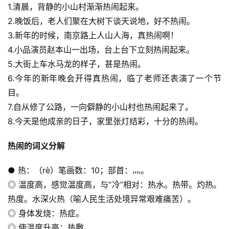
1.清晨，背静的小山村渐渐热闹起来。
2.晚饭后，老人们聚在大树下谈天说地，好不热闹。
3.新年的时候，南京路上人山人海，真热闹啊！
4.小品演员赵本山一出场，台上台下立刻热闹起来。
5.大街上车水马龙的样子，甚是热闹。
6.今年的新年晚会开得真热闹，临了老师还表演了一个节
目。
7.自从修了公路，一向僻静的小山村也热闹起来了。
8.今天是他成亲的日子，家里张灯结彩，十分的热闹。
热闹的词义分解
● 热：（rè）笔画数：10；部首：灬。
◎ 温度高，感觉温度高，与“冷”相对：热水。热带。灼热。
热度。水深火热（喻人民生活处境异常艰难痛苦）。
◎ 身体发烧：热症。
◎ 使温度升高：热敷。