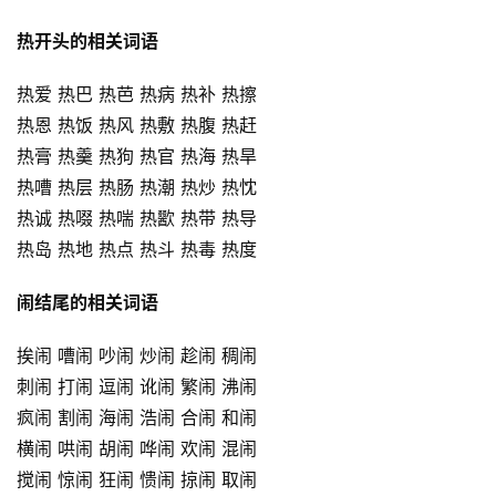
热开头的相关词语
热爱 热巴 热芭 热病 热补 热擦
热恩 热饭 热风 热敷 热腹 热赶
热膏 热羹 热狗 热官 热海 热旱
热嘈 热层 热肠 热潮 热炒 热忱
热诚 热啜 热喘 热歠 热带 热导
热岛 热地 热点 热斗 热毒 热度
闹结尾的相关词语
挨闹 嘈闹 吵闹 炒闹 趁闹 稠闹
刺闹 打闹 逗闹 讹闹 繁闹 沸闹
疯闹 割闹 海闹 浩闹 合闹 和闹
横闹 哄闹 胡闹 哗闹 欢闹 混闹
搅闹 惊闹 狂闹 愦闹 掠闹 取闹