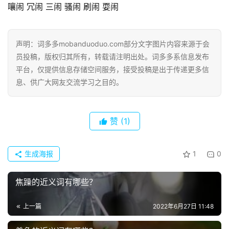
嚷闹 冗闹 三闹 骚闹 刷闹 耍闹
声明：词多多mobanduoduo.com部分文字图片内容来源于会
员投稿，版权归其所有，转载请注明出处。词多多系信息发布
平台，仅提供信息存储空间服务，接受投稿是出于传递更多信
息、供广大网友交流学习之目的。
赞
(1)
生成海报
1
0
焦躁的近义词有哪些？
首
页
上一篇
2022年6月27日 11:48
好