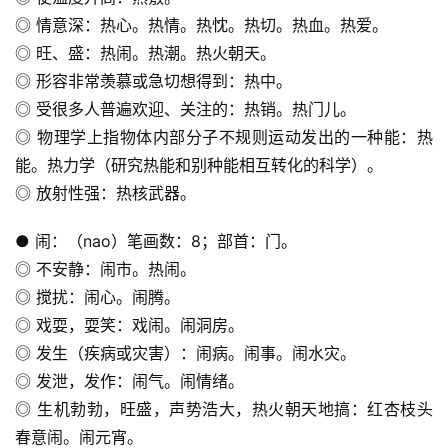
◎ 情意深：热心。热情。热忱。热切。热血。热爱。
◎ 旺、盛：热闹。热潮。热火朝天。
◎ 形容非常羡慕或急切想得到：热中。
◎ 受很多人普遍欢迎、关注的：热销。热门儿。
◎ 物理学上指物体内部分子不规则运动发出的一种能：热
能。热力学（研究热能和别种能相互转化的科学）。
◎ 放射性强：热核武器。
● 闹：（nao）笔画数：8；部首：门。
◎ 不安静：闹市。热闹。
◎ 搅扰：闹心。闹腾。
◎ 戏耍，耍笑：戏闹。闹洞房。
◎ 发生（疾病或灾害）：闹病。闹事。闹水灾。
◎ 发泄，发作：闹气。闹情绪。
◎ 生机勃勃，旺盛，声势浩大，热火朝天地搞：红杏枝头
春意闹。闹元宵。