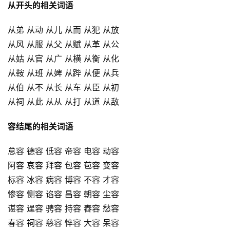
从开头的相关词语
从弟 从动 从儿 从而 从犯 从放
从风 从服 从父 从赋 从革 从公
从姑 从官 从广 从横 从衡 从化
从鞍 从班 从婢 从跸 从便 从兵
从伯 从不 从长 从车 从臣 从初
从祠 从此 从从 从打 从道 从敌
容结尾的相关词语
怠容 德容 低容 帝容 电容 动容
阿容 哀容 拜容 包容 苞容 变容
标容 冰容 病容 博容 不容 才容
惨容 恻容 谄容 昌容 朝容 尘容
谌容 逞容 骋容 持容 舂容 愁容
春容 祠容 慈容 悴容 大容 呆容