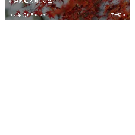
特点的近义词有哪些？
词
好
2021年1月19日 08:48
下一篇
句
经
典
歌
词
古
今
诗
词
常
登录
注册
用
贺
词