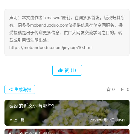
声明：本文由作者“xmaswu”原创，在词多多首发，版权归其所
有。词多多mobanduoduo.com仅提供信息存储空间服务，接
受投稿是出于传递更多信息、供广大网友交流学习之目的。转
载或引用请注明出处：
https://mobanduoduo.com/jinyici/510.html
赞
(1)
生成海报
0
0
泰然的近义词有哪些？
首
页
上一篇
2021年1月17日 08:41
好