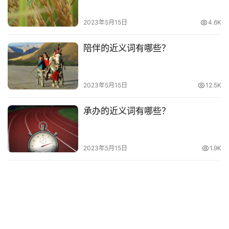
2023年5月15日
4.6K
陪伴的近义词有哪些？
2023年5月15日
12.5K
承办的近义词有哪些？
2023年5月15日
1.9K