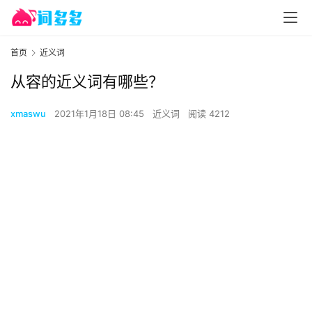
首页
近义词
从容的近义词有哪些？
xmaswu
2021年1月18日 08:45
近义词
阅读 4212