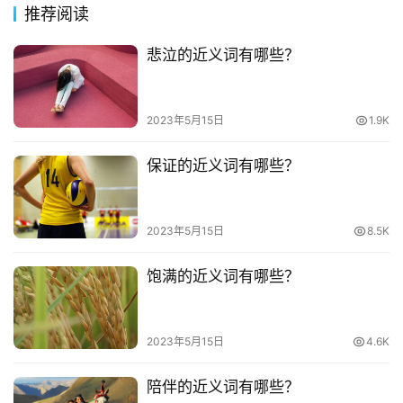
推荐阅读
络
热
悲泣的近义词有哪些？
词
电
2023年5月15日
1.9K
影
台
保证的近义词有哪些？
词
其
2023年5月15日
8.5K
他
词
饱满的近义词有哪些？
语
2023年5月15日
4.6K
陪伴的近义词有哪些？