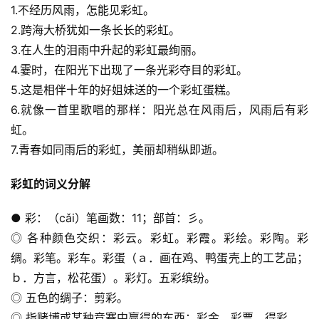
1.不经历风雨，怎能见彩虹。
2.跨海大桥犹如一条长长的彩虹。
3.在人生的泪雨中升起的彩虹最绚丽。
4.霎时，在阳光下出现了一条光彩夺目的彩虹。
5.这是相伴十年的好姐妹送的一个彩虹蛋糕。
6.就像一首里歌唱的那样：阳光总在风雨后，风雨后有彩
虹。
7.青春如同雨后的彩虹，美丽却稍纵即逝。
彩虹的词义分解
● 彩：（cǎi）笔画数：11；部首：彡。
◎ 各种颜色交织：彩云。彩虹。彩霞。彩绘。彩陶。彩
绸。彩笔。彩车。彩蛋（ａ．画在鸡、鸭蛋壳上的工艺品；
ｂ．方言，松花蛋）。彩灯。五彩缤纷。
◎ 五色的绸子：剪彩。
◎ 指赌博或某种竞赛中赢得的东西：彩金。彩票。得彩。