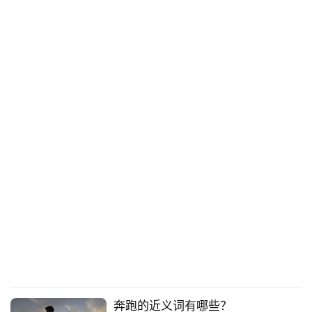
奔跑的近义词有哪些？