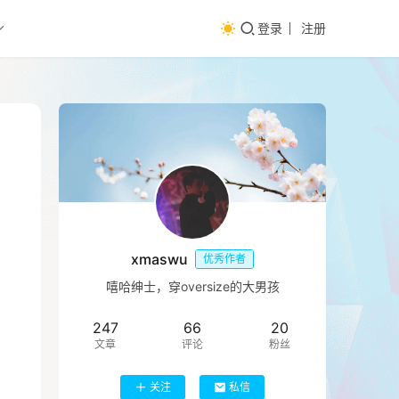
登录
注册
xmaswu
优秀作者
嘻哈绅士，穿oversize的大男孩
247
66
20
文章
评论
粉丝
关注
私信