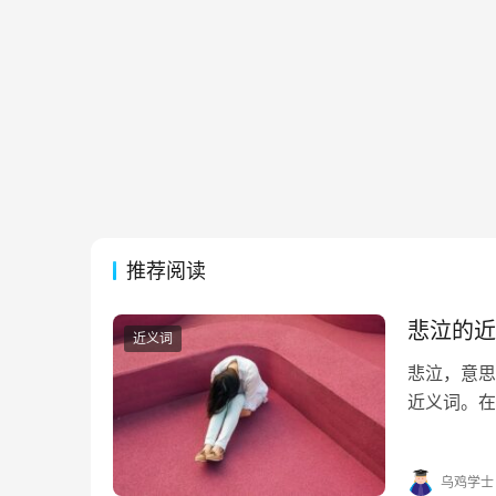
推荐阅读
悲泣的近
近义词
悲泣，意思
近义词。在
帮助。 悲泣
句 1. 连绵
乌鸡学士