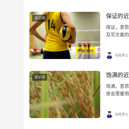
保证的近
近义词
保证，意
及写文案的
的近义词有
障、保准 保
乌鸡学士
饱满的近
近义词
饱满，意
常会需要用
望对大家有
分、充满、
乌鸡学士