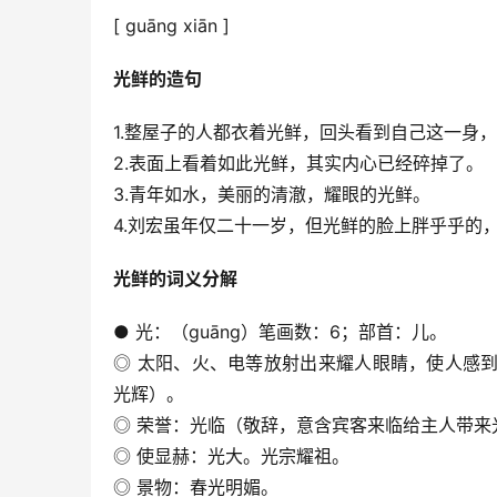
[ guāng xiān ]
光鲜的造句
1.整屋子的人都衣着光鲜，回头看到自己这一身
2.表面上看着如此光鲜，其实内心已经碎掉了。
3.青年如水，美丽的清澈，耀眼的光鲜。
4.刘宏虽年仅二十一岁，但光鲜的脸上胖乎乎的
光鲜的词义分解
● 光：（guāng）笔画数：6；部首：儿。
◎ 太阳、火、电等放射出来耀人眼睛，使人感
光辉）。
◎ 荣誉：光临（敬辞，意含宾客来临给主人带来
◎ 使显赫：光大。光宗耀祖。
◎ 景物：春光明媚。