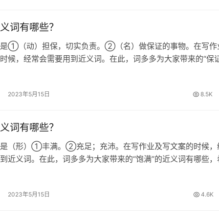
义词有哪些？
思是①（动）担保，切实负责。②（名）做保证的事物。在写作
时候，经常会需要用到近义词。在此，词多多为大家带来的“保证
哪些，希望对大家有所帮助。 保证的近义词 确保、包管、担保
证的拼音 [ bǎo…
2023年5月15日
8.5K
义词有哪些？
思是（形）①丰满。②充足；充沛。在写作业及写文案的时候，
到近义词。在此，词多多为大家带来的“饱满”的近义词有哪些，
所帮助。 饱满的近义词 饱和、充足、充裕、充实、丰满、充沛
圆卜隆冬、饱胀 饱满的…
2023年5月15日
4.6K