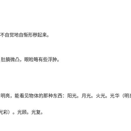
，不自觉地自惭形秽起来。
，肚腩微凸，眼睑略有些浮肿。
到明亮，能看见物体的那种东西：阳光。月光。火光。光华（明
光彩）。光顾。光复。