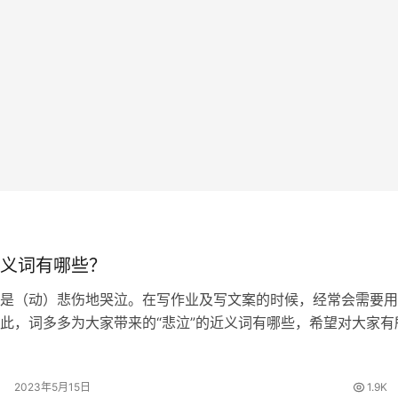
义词有哪些？
是（动）悲伤地哭泣。在写作业及写文案的时候，经常会需要用
此，词多多为大家带来的“悲泣”的近义词有哪些，希望对大家有
的近义词 哀哭、哀号、悲啼、幽咽 悲泣的拼音 [ bēi qì ] 悲泣
…
2023年5月15日
1.9K