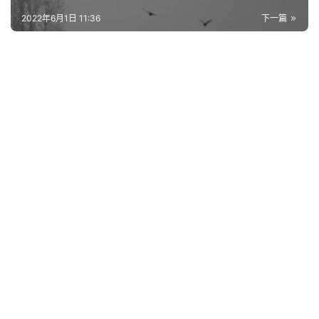
2022年6月1日 11:36
下一篇
首
页
好
词
好
句
经
典
歌
词