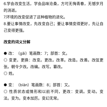
6.学会改变生活，学会品味沧桑，方可无悔青春，无憾岁月
的消逝。
7.环境的改变促进了这种植物的进化。
8.要让事情改变，先改变自己；要让事情变得更好，先让自
己变得更强。
改变的词义分解
● 改：（gǎi）笔画数：7；部首：攵。
◎ 变更，更换：改变。更改。改革。改造。改善。改弦更
张。朝令夕改。改编。改写。纂改。
◎ 姓。
● 变：（biàn）笔画数：8；部首：又。
◎ 性质状态或情形和以前不同，更改：变调。变动。变
法。变为。变本加厉。变幻无常。