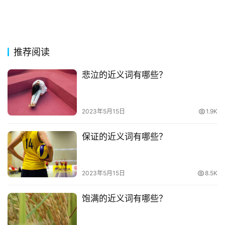
古
今
诗
词
推荐阅读
常
悲泣的近义词有哪些？
登录
注册
用
贺
词
2023年5月15日
1.9K
网
保证的近义词有哪些？
络
热
词
2023年5月15日
8.5K
电
饱满的近义词有哪些？
影
台