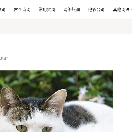
歌词
古今诗词
常用贺词
网络热词
电影台词
其他词语
3942