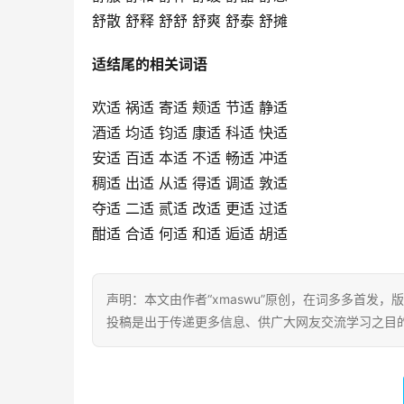
舒散 舒释 舒舒 舒爽 舒泰 舒摊
适结尾的相关词语
欢适 祸适 寄适 颊适 节适 静适
酒适 均适 钧适 康适 科适 快适
安适 百适 本适 不适 畅适 冲适
稠适 出适 从适 得适 调适 敦适
夺适 二适 贰适 改适 更适 过适
酣适 合适 何适 和适 逅适 胡适
声明：本文由作者“xmaswu”原创，在词多多首发，版
投稿是出于传递更多信息、供广大网友交流学习之目的。转载或引用请注