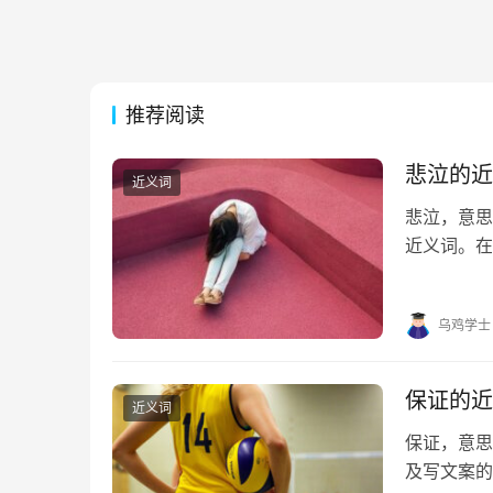
推荐阅读
悲泣的近
近义词
悲泣，意思
近义词。在
帮助。 悲泣
句 1. 连绵
乌鸡学士
保证的近
近义词
保证，意
及写文案的