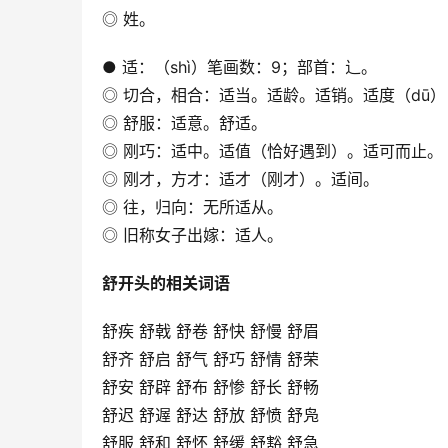
◎ 姓。
● 适：（shì）笔画数：9；部首：辶。
◎ 切合，相合：适当。适龄。适销。适度（dū
◎ 舒服：适意。舒适。
◎ 刚巧：适中。适值（恰好遇到）。适可而止。
◎ 刚才，方才：适才（刚才）。适间。
◎ 往，归向：无所适从。
◎ 旧称女子出嫁：适人。
舒开头的相关词语
舒疾 舒戟 舒卷 舒快 舒慢 舒眉
舒齐 舒启 舒气 舒巧 舒情 舒荣
舒安 舒辟 舒布 舒惨 舒长 舒畅
舒迟 舒遟 舒达 舒放 舒愤 舒凫
舒服 舒和 舒怀 舒缓 舒豁 舒急