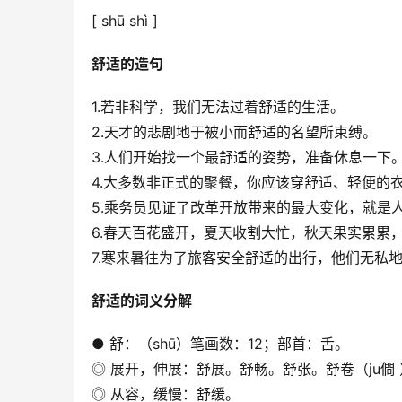
[ shū shì ]
舒适的造句
1.若非科学，我们无法过着舒适的生活。
2.天才的悲剧地于被小而舒适的名望所束缚。
3.人们开始找一个最舒适的姿势，准备休息一下
4.大多数非正式的聚餐，你应该穿舒适、轻便的
5.乘务员见证了改革开放带来的最大变化，就是
6.春天百花盛开，夏天收割大忙，秋天果实累累
7.寒来暑往为了旅客安全舒适的出行，他们无私
舒适的词义分解
● 舒：（shū）笔画数：12；部首：舌。
◎ 展开，伸展：舒展。舒畅。舒张。舒卷（ju僴
◎ 从容，缓慢：舒缓。