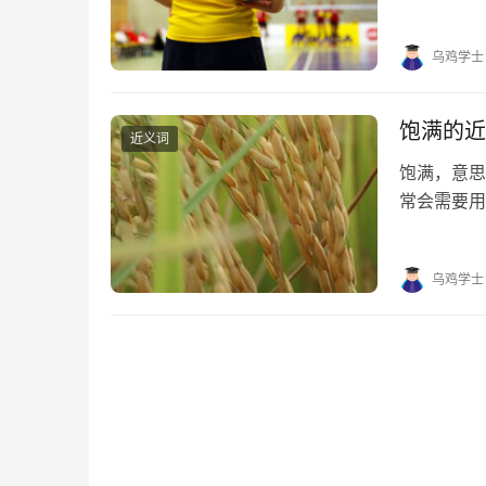
的近义词有
障、保准 保
乌鸡学士
饱满的近
近义词
饱满，意
常会需要用
望对大家有
分、充满、
乌鸡学士