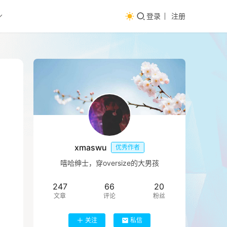
登录
注册
xmaswu
优秀作者
嘻哈绅士，穿oversize的大男孩
247
66
20
文章
评论
粉丝
关注
私信