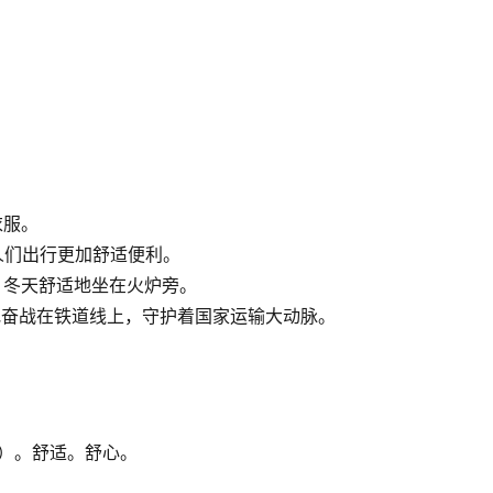
。
衣服。
人们出行更加舒适便利。
，冬天舒适地坐在火炉旁。
地奋战在铁道线上，守护着国家运输大动脉。
 ）。舒适。舒心。