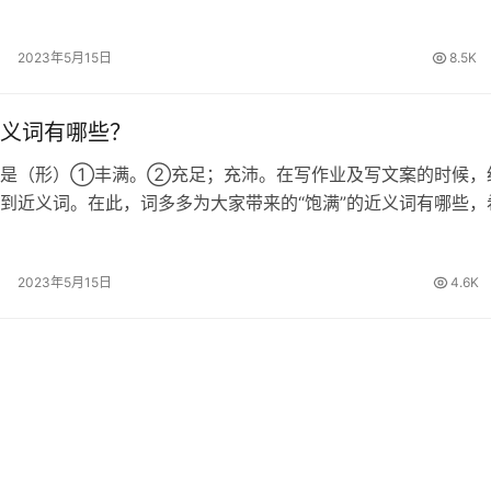
哪些，希望对大家有所帮助。 保证的近义词 确保、包管、担保
证的拼音 [ bǎo…
2023年5月15日
8.5K
义词有哪些？
思是（形）①丰满。②充足；充沛。在写作业及写文案的时候，
到近义词。在此，词多多为大家带来的“饱满”的近义词有哪些，
所帮助。 饱满的近义词 饱和、充足、充裕、充实、丰满、充沛
圆卜隆冬、饱胀 饱满的…
2023年5月15日
4.6K