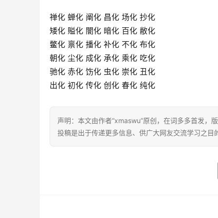
禅化 蝉化 阐化 昌化 场化 抄化
矮化 賹化 闇化 暗化 百化 敝化
鳖化 禀化 播化 补化 不化 布化
朝化 尘化 成化 承化 乘化 吃化
驰化 赤化 饬化 虫化 崇化 丑化
出化 初化 传化 创化 春化 纯化
声明：本文由作者“xmaswu”原创，在词多多首发，版
投稿是出于传递更多信息、供广大网友交流学习之目的。转载或引用请注