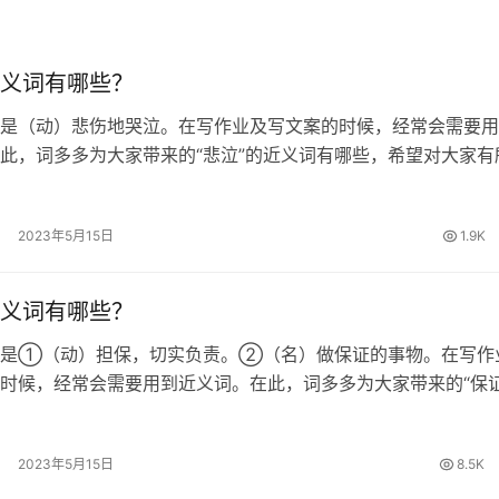
义词有哪些？
是（动）悲伤地哭泣。在写作业及写文案的时候，经常会需要用
此，词多多为大家带来的“悲泣”的近义词有哪些，希望对大家有
的近义词 哀哭、哀号、悲啼、幽咽 悲泣的拼音 [ bēi qì ] 悲泣
…
2023年5月15日
1.9K
义词有哪些？
思是①（动）担保，切实负责。②（名）做保证的事物。在写作
时候，经常会需要用到近义词。在此，词多多为大家带来的“保证
哪些，希望对大家有所帮助。 保证的近义词 确保、包管、担保
证的拼音 [ bǎo…
2023年5月15日
8.5K