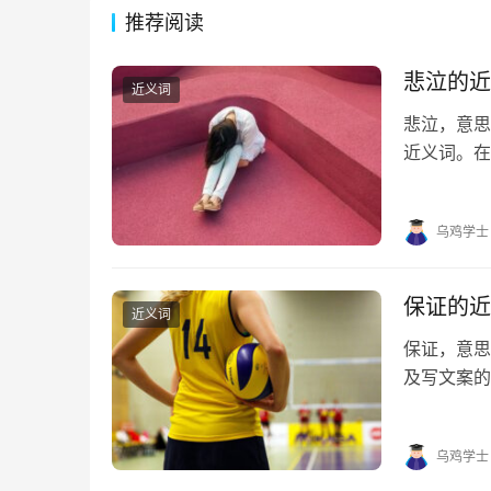
推荐阅读
悲泣的近
近义词
悲泣，意思
近义词。在
帮助。 悲泣
句 1. 连绵
乌鸡学士
保证的近
近义词
保证，意
及写文案的
的近义词有
障、保准 保
乌鸡学士