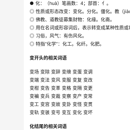
● 化：（huà）笔画数：4；部首：亻。
◎ 性质或形态改变：变化。分化。僵化。教（ji
◎ 佛教、道教徒募集财物：化缘。化斋。
◎ 用在名词或形容词后，表示转变成某种性质或
◎ 习俗，风气：有伤风化。
◎ 特指“化学”：化工。化纤。化肥。
变开头的相关词语
变场 变除 变辞 变缞 变蛋 变调
变端 变法 变风 变服 变复 变改
变柑 变告 变革 变格 变隔 变更
变褊 变兵 变裁 变察 变产 变常
变工 变宫 变故 变卦 变怪 变贯
变轨 变骇 变号 变互 变化 变坏
化结尾的相关词语