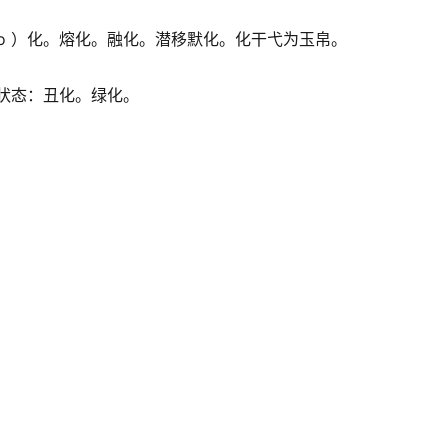
ào ）化。熔化。融化。潜移默化。化干弋为玉帛。
状态：丑化。绿化。