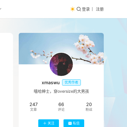
登录
注册
xmaswu
优秀作者
嘻哈绅士，穿oversize的大男孩
247
66
20
文章
评论
粉丝
关注
私信