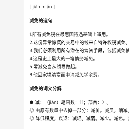
[ jiǎn miǎn ]
减免的造句
1.所有减免税在最惠国待遇基础上适用。
2.这份异常慷慨的交易中的钱来自特许权税减免
3.我们必须利用所有潜在的筹资手段，包括减免
4.这是史上最大的一笔债务减免。
5.零减免当从领导做起。
6.他因家境清寒而申请减免学杂费。
减免的词义分解
● 减：（jiǎn）笔画数：11；部首：冫。
◎ 由原有数量中去掉一部分：减价。减员。缩减
◎ 降低程度，衰退：减轻。减弱。减少。减色。