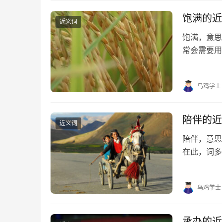
饱满的近
近义词
饱满，意
常会需要用
望对大家有
分、充满、
乌鸡学士
陪伴的近
近义词
陪伴，意思
在此，词多
伴的近义词
拼音 [ péi 
乌鸡学士
承办的近