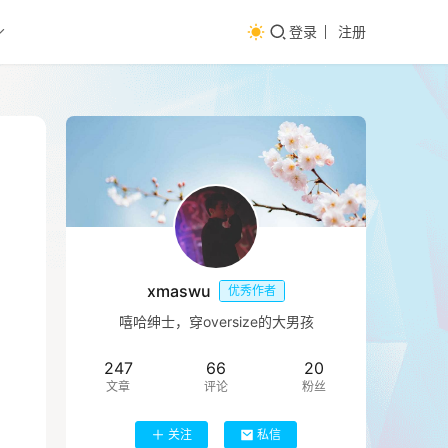
登录
注册
xmaswu
优秀作者
嘻哈绅士，穿oversize的大男孩
247
66
20
文章
评论
粉丝
关注
私信