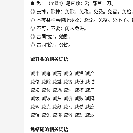
● 免：（miǎn）笔画数：7；部首：刀。
◎ 去掉，除掉：免除。免税。免费。免官。免检
◎ 不被某种事物所涉及：避免。免疫。免不了。
◎ 不可，不要：闲人免进。
◎ 古同“勉”，勉励。
◎ 古同“娩”，分娩。
减开头的相关词语
减半 减笔 减薄 减仓 减漕 减产
减彻 减除 减黜 减等 减低 减动
减法 减负 减耗 减河 减核 减户
减缓 减毁 减贾 减价 减贱 减降
减竭 减克 减刻 减亏 减勒 减廪
减慢 减免 减排 减轻 减却 减弱
免结尾的相关词语