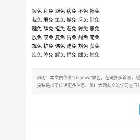
罢免 拜免 避免 病免 不免 擦免
裁免 册免 策免 撤免 斥免 除免
黜免 辞免 担免 遁免 亸免 恩免
放免 废免 复免 告免 阁免 苟免
规免 护免 讳免 贿免 豁免 获免
疾免 降免 解免 捐免 蠲免 揩免
声明：本文由作者“xmaswu”原创，在词多多首发，版
投稿是出于传递更多信息、供广大网友交流学习之目的。转载或引用请注