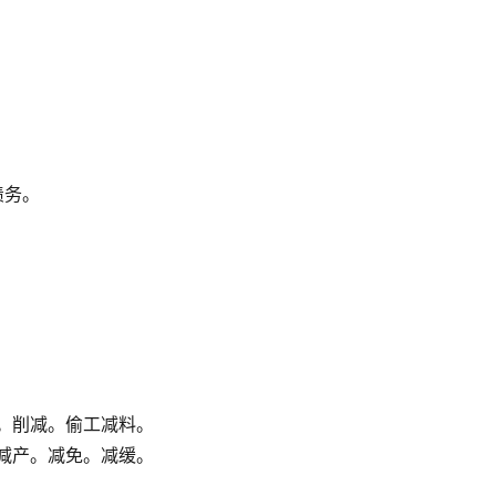
。
债务。
。削减。偷工减料。
减产。减免。减缓。