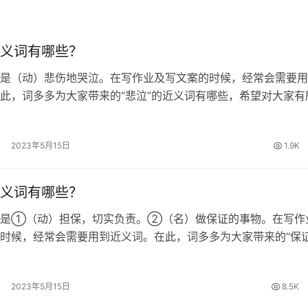
义词有哪些？
是（动）悲伤地哭泣。在写作业及写文案的时候，经常会需要用
此，词多多为大家带来的“悲泣”的近义词有哪些，希望对大家有
的近义词 哀哭、哀号、悲啼、幽咽 悲泣的拼音 [ bēi qì ] 悲泣
…
2023年5月15日
1.9K
义词有哪些？
思是①（动）担保，切实负责。②（名）做保证的事物。在写作
时候，经常会需要用到近义词。在此，词多多为大家带来的“保证
哪些，希望对大家有所帮助。 保证的近义词 确保、包管、担保
证的拼音 [ bǎo…
2023年5月15日
8.5K