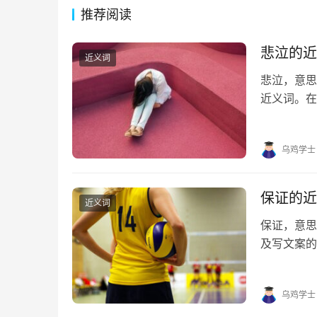
推荐阅读
悲泣的近
近义词
悲泣，意思
近义词。在
帮助。 悲泣
句 1. 连绵
乌鸡学士
保证的近
近义词
保证，意
及写文案的
的近义词有
障、保准 保
乌鸡学士