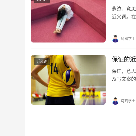
悲泣，意思
近义词。在
帮助。 悲泣
句 1. 连绵
乌鸡学士
保证的近
近义词
保证，意
及写文案的
的近义词有
障、保准 保
乌鸡学士