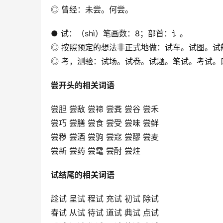
◎ 曾经：未尝。何尝。
● 试：（shì）笔画数：8；部首：讠。
◎ 按照预定的想法非正式地做：试车。试图。试
◎ 考，测验：试场。试卷。试题。笔试。考试。
尝开头的相关词语
尝胆 尝敌 尝禘 尝粪 尝谷 尝禾
尝巧 尝膳 尝食 尝受 尝味 尝鲜
尝秽 尝酒 尝驹 尝寇 尝醪 尝麦
尝新 尝药 尝鼋 尝酎 尝炷
试结尾的相关词语
趁试 呈试 程试 充试 初试 除试
春试 从试 待试 道试 典试 点试