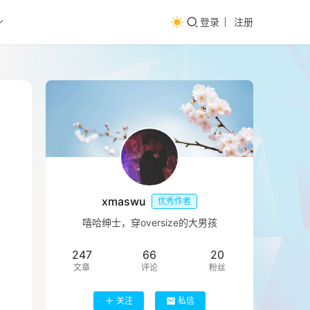
登录
注册
xmaswu
优秀作者
嘻哈绅士，穿oversize的大男孩
247
66
20
文章
评论
粉丝
关注
私信