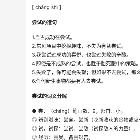
[ cháng shì ]
尝试的造句
1.自古成功在尝试。
2.常见项目中挖掘趣味，不失为有益尝试。
3.我尝试过成功的喜悦，也尝过失败的辛酸。
4.即使是不成熟的尝试，也胜于胎死腹中的策略
5.失败了，你可能会失望；但如果不去尝试，那
6.任何新生事物都要有人去尝试。
尝试的词义分解
● 尝：（cháng）笔画数：9；部首：小。
◎ 辨别滋味：尝食。尝新（吃新收获的谷物或应
◎ 试，试探：尝试。尝敌（试探敌人的力量）。
◎ 经历：尝受。备尝艰苦。