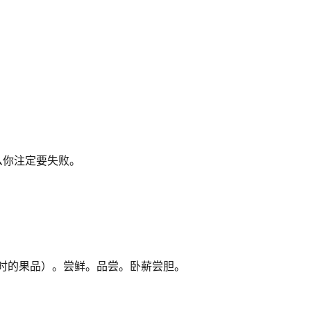
。
么你注定要失败。
时的果品）。尝鲜。品尝。卧薪尝胆。