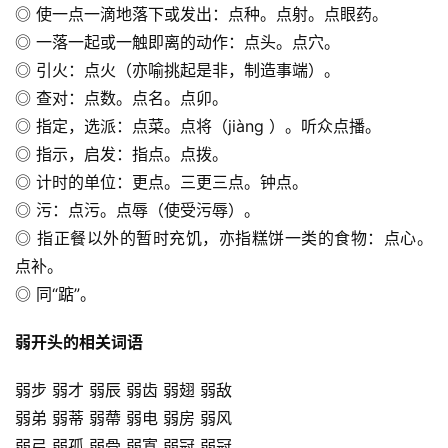
◎ 使一点一滴地落下或发出：点种。点射。点眼药。
◎ 一落一起或一触即离的动作：点头。点穴。
◎ 引火：点火（亦喻挑起是非，制造事端）。
◎ 查对：点数。点名。点卯。
◎ 指定，选派：点菜。点将（jiàng ）。听众点播。
◎ 指示，启发：指点。点拨。
◎ 计时的单位：更点。三更三点。钟点。
◎ 污：点污。点辱（使受污辱）。
◎ 指正餐以外的暂时充饥，亦指糕饼一类的食物：点心。
点补。
◎ 同“踮”。
弱开头的相关词语
弱步 弱才 弱辰 弱齿 弱翅 弱敌
弱弟 弱蒂 弱蔕 弱电 弱房 弱风
弱弓 弱孤 弱骨 弱寡 弱冠 弱冠