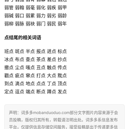
弱管 弱翰 弱毫 弱化 弱疾 弱甲
弱碱 弱口 弱累 弱力 弱劣 弱龄
弱柳 弱脉 弱袂 弱门 弱民 弱年
点结尾的相关词语
班点 斑点 半点 报点 迸点 标点
冰点 布点 查点 茶点 差点 抄点
撤点 尘点 嗤点 丑点 触点 传点
戳点 疵点 窜点 打点 大点 黕点
到点 滴点 地点 点点 丁点 顶点
定点 逗点 端点 断点 蹲点 发点
声明：词多多mobanduoduo.com部分文字图片内容来源于会
员投稿，版权归其所有，转载请注明出处。词多多系信息发布
平台，仅提供信息存储空间服务，接受投稿是出于传递更多信