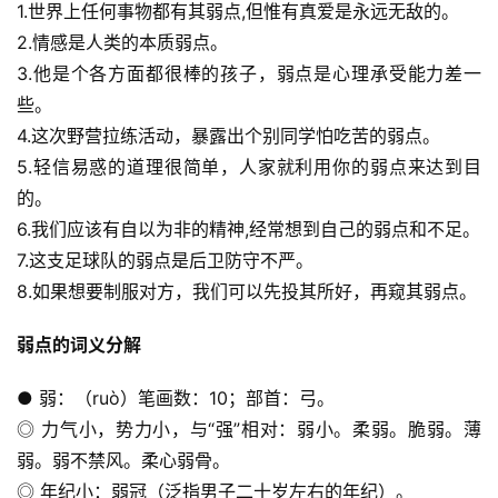
1.世界上任何事物都有其弱点,但惟有真爱是永远无敌的。
2.情感是人类的本质弱点。
3.他是个各方面都很棒的孩子，弱点是心理承受能力差一
些。
4.这次野营拉练活动，暴露出个别同学怕吃苦的弱点。
5.轻信易惑的道理很简单，人家就利用你的弱点来达到目
的。
6.我们应该有自以为非的精神,经常想到自己的弱点和不足。
7.这支足球队的弱点是后卫防守不严。
8.如果想要制服对方，我们可以先投其所好，再窥其弱点。
弱点的词义分解
● 弱：（ruò）笔画数：10；部首：弓。
◎ 力气小，势力小，与“强”相对：弱小。柔弱。脆弱。薄
弱。弱不禁风。柔心弱骨。
◎ 年纪小：弱冠（泛指男子二十岁左右的年纪）。