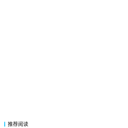
词
常
登录
注册
用
贺
词
网
络
热
词
电
影
台
词
推荐阅读