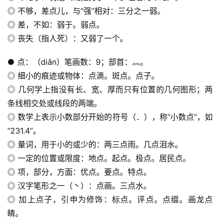
◎ 不够，差点儿，与“强”相对：三分之一弱。
◎ 差，不如：弱于。弱点。
◎ 丧失（指人死）：又弱了一个。
● 点：（diǎn）笔画数：9；部首：灬。
◎ 细小的痕迹或物体：点滴。斑点。点子。
◎ 几何学上指没有长、宽、厚而只有位置的几何图形；两
条线相交处或线段的两端。
◎ 数学上表示小数部分开始的符号（．），称“小数点”，如
“231.4”。
◎ 量词，用于小的或少的：两三点雨。几点泪水。
◎ 一定的位置或限度：地点。起点。极点。居民点。
◎ 项，部分，方面：优点。要点。特点。
◎ 汉字笔形之一（丶）：点画。三点水。
◎ 加上点子，引申为修饰：标点。评点。点缀。画龙点
睛。