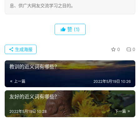
息、供广大网友交流学习之目的。
首
页
赞
(1)
好
生成海报
0
0
词
好
教训的近义词有哪些？
句
上一篇
2022年5月19日 10:26
经
典
友好的近义词有哪些？
歌
词
2022年5月19日 10:28
下一篇
古
今
诗