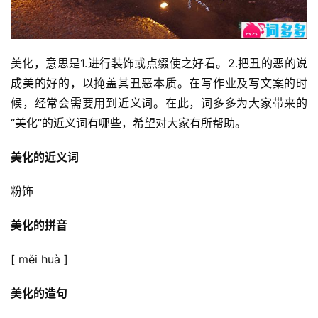
美化，意思是1.进行装饰或点缀使之好看。2.把丑的恶的说
成美的好的，以掩盖其丑恶本质。在写作业及写文案的时
候，经常会需要用到近义词。在此，词多多为大家带来的
“美化”的近义词有哪些，希望对大家有所帮助。
美化的近义词
粉饰
美化的拼音
[ měi huà ]
美化的造句