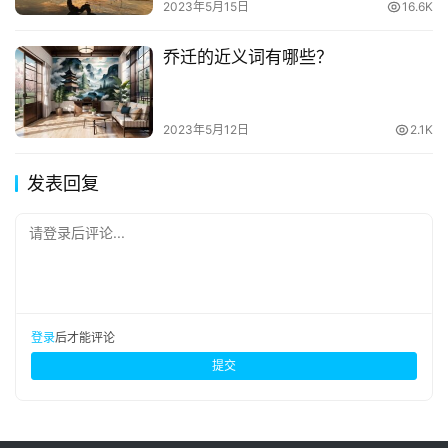
2023年5月15日
16.6K
乔迁的近义词有哪些？
2023年5月12日
2.1K
发表回复
请登录后评论...
登录
后才能评论
提交