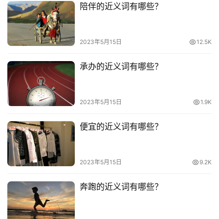
陪伴的近义词有哪些？
2023年5月15日
12.5K
承办的近义词有哪些？
2023年5月15日
1.9K
便宜的近义词有哪些？
2023年5月15日
9.2K
奔跑的近义词有哪些？