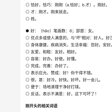
◎ 恰好，恰巧：刚刚（a.恰好；b.才）。刚好。
◎ 才：刚才。刚来就走。
◎ 姓。
● 好：（hǎo）笔画数：6；部首：女。
◎ 优点多或使人满意的，与“坏”相对：好人。
◎ 身体康健，疾病消失，生活幸福：您好。安好
◎ 友爱，和睦：友好。相好。
◎ 容易：好办。好使。好懂。
◎ 完成，完善：办好了。
◎ 表示应允、赞成：好！你干得不错。
◎ 很，甚：好冷。好快。好坏。好一会儿。
◎ 便于：场地清理干净好打球。
◎ 反话，表示不满意：好，这下可坏了！
刚开头的相关词语