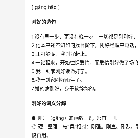
[ gāng hǎo ]
刚好的造句
1.没有早一步，更没有晚一步，一切都是刚刚好
2.他本来还不知如何找台阶下，刚好经理来电话
3.正打铃呢，我刚好赶上。
4.一觉醒来，开始憧憬爱情，而爱情刚好做了场
5.我一到家刚好饭做好了。
6.我一到家刚好雨停了。
7.她的病刚好，身子软绵绵的。
刚好的词义分解
● 刚：（gāng）笔画数：6；部首：刂。
◎ 硬，坚强，与“柔”相对：刚强。刚直。刚烈
愎自用。