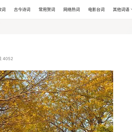
歌词
古今诗词
常用贺词
网络热词
电影台词
其他词语
 4052