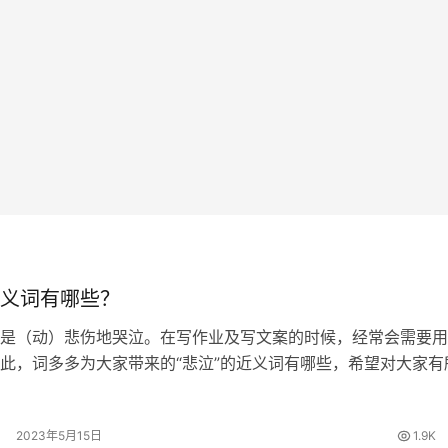
义词有哪些？
是（动）悲伤地哭泣。在写作业及写文案的时候，经常会需要用
此，词多多为大家带来的“悲泣”的近义词有哪些，希望对大家有
的近义词 哀哭、哀号、悲啼、幽咽 悲泣的拼音 [ bēi qì ] 悲泣
…
2023年5月15日
1.9K