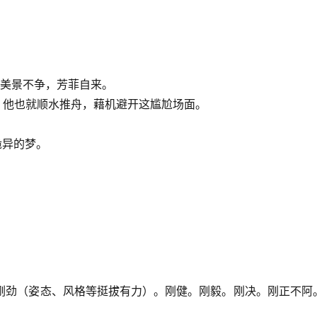
，美景不争，芳菲自来。
，他也就顺水推舟，藉机避开这尴尬场面。
诡异的梦。
。刚劲（姿态、风格等挺拔有力）。刚健。刚毅。刚决。刚正不阿