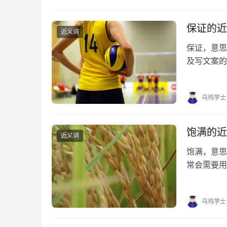
保证的近
近义词
保证，意
及写文案的
的近义词有
障、保准 保
乌鸡学士
饱满的近
近义词
饱满，意
常会需要用
望对大家有
分、充满、
乌鸡学士