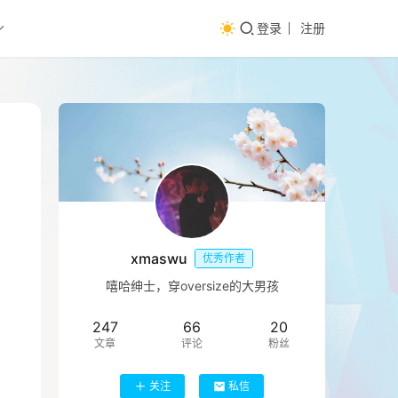
登录
注册
xmaswu
优秀作者
嘻哈绅士，穿oversize的大男孩
247
66
20
文章
评论
粉丝
关注
私信