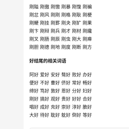
刚隘 刚傲 刚慠 刚暴 刚愎 刚褊
刚忿 刚风 刚刚 刚格 刚耿 刚梗
刚鲠 刚挂 刚罫 刚夬 刚犷 刚果
刚卞 刚辩 刚兵 刚才 刚材 刚纔
刚叉 刚肠 刚辰 刚虫 刚大 刚瘅
刚胆 刚德 刚地 刚度 刚断 刚方
好结尾的相关词语
阿好 爱好 安好 骜好 败好 办好
便好 不好 曹好 侪好 常好 畅好
缔好 笃好 敦好 恩好 分好 妇好
刚好 搞好 观好 贵好 好好 合好
唱好 成好 充好 崇好 淳好 脆好
大好 待好 耽好 躭好 倒好 等好