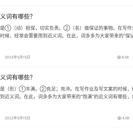
义词有哪些？
思是①（动）担保，切实负责。②（名）做保证的事物。在写作
时候，经常会需要用到近义词。在此，词多多为大家带来的“保证
哪些，希望对大家有所帮助。 保证的近义词 确保、包管、担保
证的拼音 [ bǎo…
2023年5月15日
8.5K
义词有哪些？
思是（形）①丰满。②充足；充沛。在写作业及写文案的时候，
到近义词。在此，词多多为大家带来的“饱满”的近义词有哪些，
所帮助。 饱满的近义词 饱和、充足、充裕、充实、丰满、充沛
圆卜隆冬、饱胀 饱满的…
2023年5月15日
4.6K