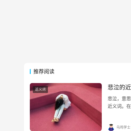
推荐阅读
悲泣的近
近义词
悲泣，意思
近义词。在
帮助。 悲泣
句 1. 连绵
乌鸡学士