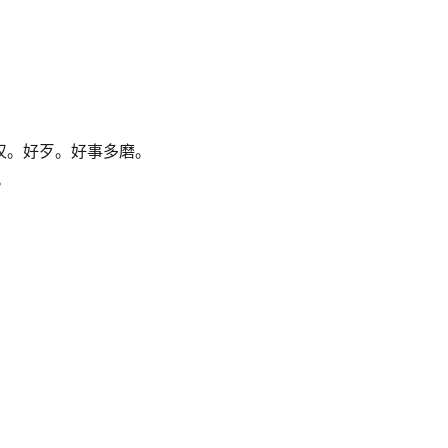
好汉。好歹。好事多磨。
。