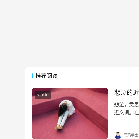
推荐阅读
悲泣的近
近义词
悲泣，意思
近义词。在
帮助。 悲泣
句 1. 连绵
乌鸡学士