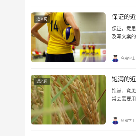
保证的近
近义词
保证，意
及写文案的
的近义词有
障、保准 保
乌鸡学士
饱满的近
近义词
饱满，意
常会需要用
望对大家有
分、充满、
乌鸡学士