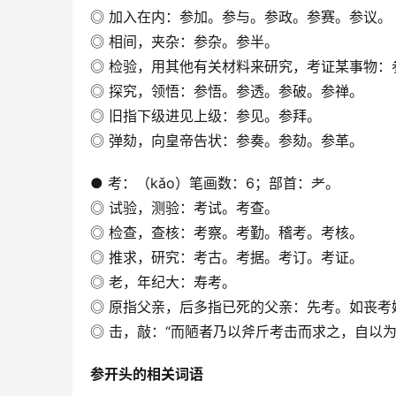
◎ 加入在内：参加。参与。参政。参赛。参议。
◎ 相间，夹杂：参杂。参半。
◎ 检验，用其他有关材料来研究，考证某事物：
◎ 探究，领悟：参悟。参透。参破。参禅。
◎ 旧指下级进见上级：参见。参拜。
◎ 弹劾，向皇帝告状：参奏。参劾。参革。
● 考：（kǎo）笔画数：6；部首：耂。
◎ 试验，测验：考试。考查。
◎ 检查，查核：考察。考勤。稽考。考核。
◎ 推求，研究：考古。考据。考订。考证。
◎ 老，年纪大：寿考。
◎ 原指父亲，后多指已死的父亲：先考。如丧考
◎ 击，敲：“而陋者乃以斧斤考击而求之，自以为
参开头的相关词语