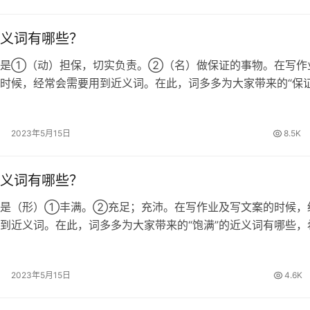
义词有哪些？
思是①（动）担保，切实负责。②（名）做保证的事物。在写作
时候，经常会需要用到近义词。在此，词多多为大家带来的“保证
哪些，希望对大家有所帮助。 保证的近义词 确保、包管、担保
证的拼音 [ bǎo…
2023年5月15日
8.5K
义词有哪些？
思是（形）①丰满。②充足；充沛。在写作业及写文案的时候，
到近义词。在此，词多多为大家带来的“饱满”的近义词有哪些，
所帮助。 饱满的近义词 饱和、充足、充裕、充实、丰满、充沛
圆卜隆冬、饱胀 饱满的…
2023年5月15日
4.6K