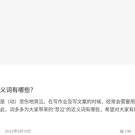
义词有哪些？
是（动）悲伤地哭泣。在写作业及写文案的时候，经常会需要用
此，词多多为大家带来的“悲泣”的近义词有哪些，希望对大家有
的近义词 哀哭、哀号、悲啼、幽咽 悲泣的拼音 [ bēi qì ] 悲泣
…
2023年5月15日
1.9K