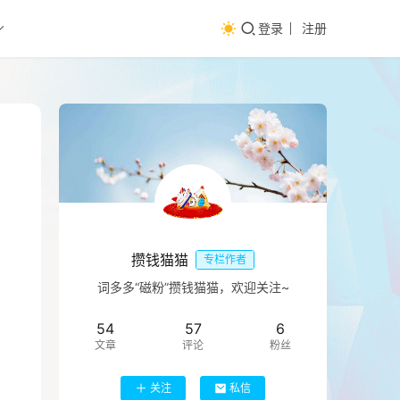
登录
注册
攒钱猫猫
专栏作者
词多多“磁粉”攒钱猫猫，欢迎关注~
54
57
6
文章
评论
粉丝
关注
私信