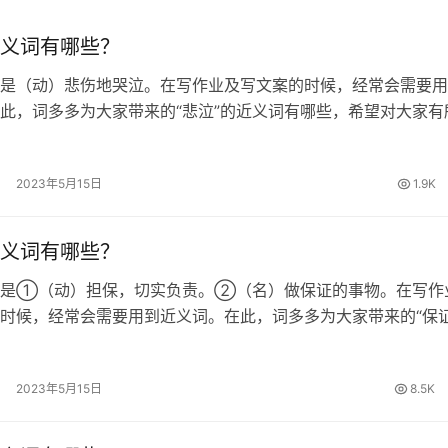
义词有哪些？
是（动）悲伤地哭泣。在写作业及写文案的时候，经常会需要用
此，词多多为大家带来的“悲泣”的近义词有哪些，希望对大家有
的近义词 哀哭、哀号、悲啼、幽咽 悲泣的拼音 [ bēi qì ] 悲泣
…
2023年5月15日
1.9K
义词有哪些？
思是①（动）担保，切实负责。②（名）做保证的事物。在写作
时候，经常会需要用到近义词。在此，词多多为大家带来的“保证
哪些，希望对大家有所帮助。 保证的近义词 确保、包管、担保
证的拼音 [ bǎo…
2023年5月15日
8.5K