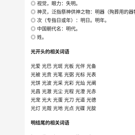
◎ 视觉，眼力：失明。
◎ 神灵，泛指祭神供神之物：明器（殉葬用的器物
◎ 次（专指日或年）：明日。明年。
◎ 中国朝代名：明代。
◎ 姓。
光开头的相关词语
光爱 光巴 光斑 光板 光伴 光备
光被 光贲 光笔 光弼 光标 光表
光饼 光波 光采 光彩 光灿 光阐
光昌 光澈 光尘 光程 光澄 光赤
光宠 光大 光蛋 光刀 光道 光德
光灯 光觌 光地 光点 光碟 光腚
明结尾的相关词语