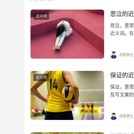
悲泣的近
近义词
悲泣，意思
近义词。在
帮助。 悲泣
句 1. 连绵
乌鸡学士
保证的近
近义词
保证，意
及写文案的
的近义词有
障、保准 保
乌鸡学士