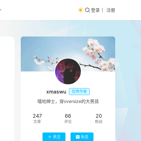
登录
注册
xmaswu
优秀作者
嘻哈绅士，穿oversize的大男孩
247
66
20
文章
评论
粉丝
关注
私信