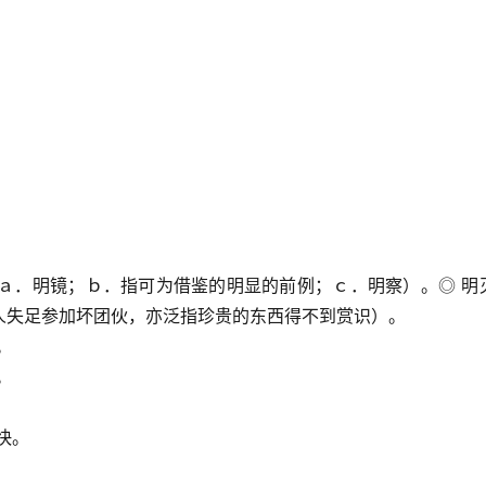
（ａ．明镜；ｂ．指可为借鉴的明显的前例；ｃ．明察）。◎ 明
人失足参加坏团伙，亦泛指珍贵的东西得不到赏识）。
。
。
快。