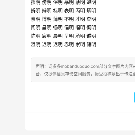
摆明 傍明 保明 暴明 蔽明 避明
辨明 辩明 标明 表明 丙明 炳明
禀明 博明 薄明 不明 才明 查明
阐明 昌明 畅明 倡明 唱明 彻明
陈明 宸明 晨明 呈明 承明 诚明
澄明 迟明 迟明 赤明 崇明 储明
声明：词多多mobanduoduo.com部分文字图
台，仅提供信息存储空间服务，接受投稿是出于传递