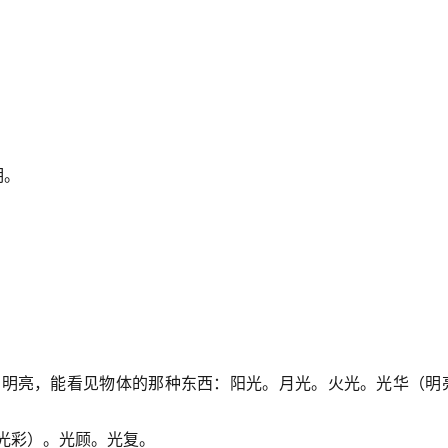
明。
到明亮，能看见物体的那种东西：阳光。月光。火光。光华（明
光彩）。光顾。光复。