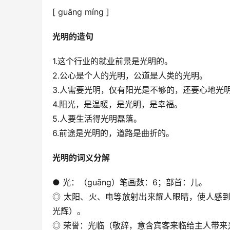
[ guāng míng ]
光明的造句
1.这个行业的就业前景是光明的。
2.公心是个人的光明，公道是人类的光明。
3.人需要光明，仅有阳光是不够的，还要心地光
4.阳光，是温暖，是光明，是幸福。
5.人要生活得光明磊落。
6.前途是光明的，道路是曲折的。
光明的词义分解
● 光：（guāng）笔画数：6；部首：儿。
◎ 太阳、火、电等放射出来耀人眼睛，使人感
光辉）。
◎ 荣誉：光临（敬辞，意含宾客来临给主人带来