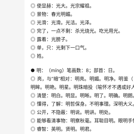
◎ 使显赫：光大。光宗耀祖。
◎ 景物：春光明媚。
◎ 光滑：光滑。光洁。光泽。
◎ 完了，一点不剩：杀光烧光。吃光用光。
◎ 露着：光膀子。
◎ 单，只：光剩下一口气。
◎ 姓。
● 明：（míng）笔画数：8；部首：日。
◎ 亮，与“暗”相对：明亮。明媚。明净。明鉴
明眸。明艳。明星。明珠暗投（喻怀才不遇或好
◎ 清楚：明白。明显。明晰。明了。明确。明朗
◎ 懂得，了解：明哲保身。不明事理。深明大义
◎ 公开，不隐蔽：明说。明讲。明处。
◎ 能够看清事物：明察秋毫。耳聪目明。眼明手
◎ 睿智：英明。贤明。明君。