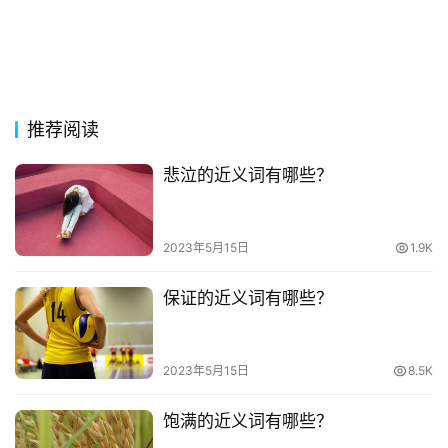
网
络
热
词
推荐阅读
悲泣的近义词有哪些？
电
影
台
2023年5月15日
1.9K
词
保证的近义词有哪些？
其
他
词
2023年5月15日
8.5K
语
饱满的近义词有哪些？