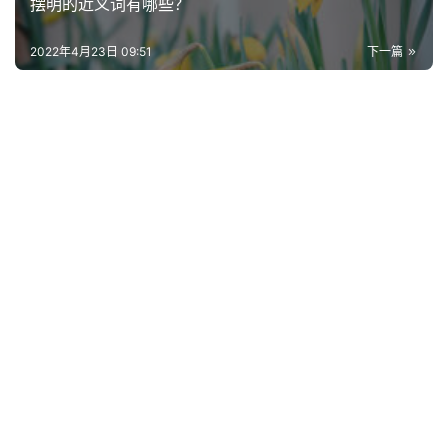
摆明的近义词有哪些？
词
好
2022年4月23日 09:51
下一篇
句
经
典
歌
词
古
今
诗
词
常
登录
注册
用
贺
词