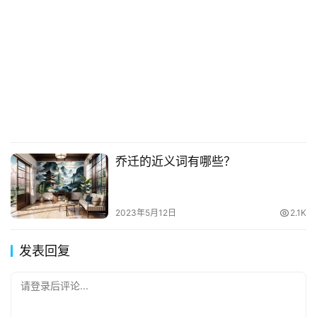
乔迁的近义词有哪些？
2023年5月12日
2.1K
发表回复
请登录后评论...