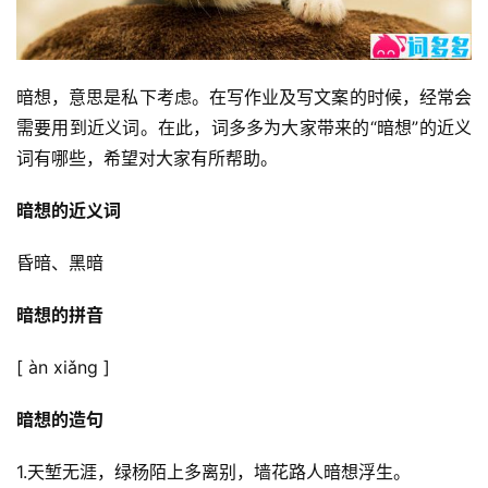
暗想，意思是私下考虑。在写作业及写文案的时候，经常会
需要用到近义词。在此，词多多为大家带来的“暗想”的近义
词有哪些，希望对大家有所帮助。
暗想的近义词
昏暗、黑暗
暗想的拼音
[ àn xiǎng ]
暗想的造句
1.天堑无涯，绿杨陌上多离别，墙花路人暗想浮生。