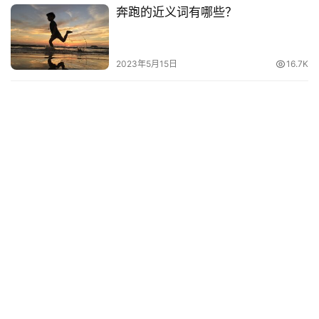
奔跑的近义词有哪些？
2023年5月15日
16.7K