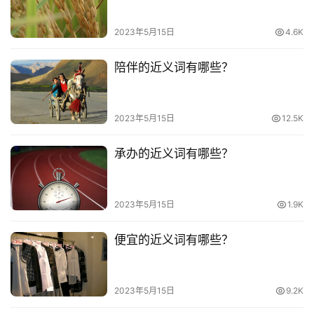
2023年5月15日
4.6K
陪伴的近义词有哪些？
2023年5月15日
12.5K
承办的近义词有哪些？
2023年5月15日
1.9K
便宜的近义词有哪些？
2023年5月15日
9.2K