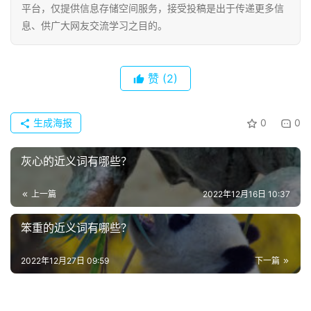
平台，仅提供信息存储空间服务，接受投稿是出于传递更多信
息、供广大网友交流学习之目的。
首
页
赞
(2)
好
词
生成海报
0
0
好
句
灰心的近义词有哪些？
经
上一篇
2022年12月16日 10:37
典
笨重的近义词有哪些？
歌
词
2022年12月27日 09:59
下一篇
古
今