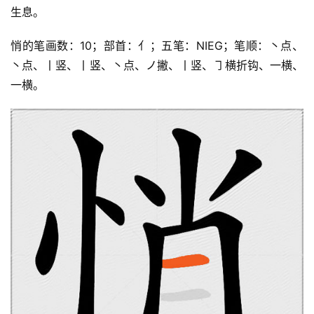
生息。
悄的笔画数：10；部首：亻；五笔：NIEG；笔顺：丶点、
丶点、丨竖、丨竖、丶点、ノ撇、丨竖、㇆横折钩、一横、
一横。