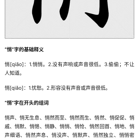
“悄”字的基础释义
悄[qiāo]：1.悄悄。2.没有声响或声音很低。3.偷偷；不让
人知道。
悄[qiǎo]：1.忧愁。2.形容没有声音或声音很低。
“悄”字在开头的组词
悄声、悄无生息、悄然而至、悄然而生、悄然、悄促促、悄
戚、悄默、悄悒、悄静、悄悄、悄怆、悄然回首、悄地、悄
声细语、悄然声息、悄没声、悄默声、悄然独立、悄悄密