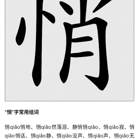
“悄”字常用组词
悄qiāo悄地、悄qiǎo然落泪、静悄悄qiāo、悄qiǎo寂、悄
qiāo悄话、悄qiǎo静、悄qiāo没声、悄qiǎo声、悄qiǎo无