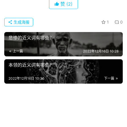
赞
(2)
生成海报
1
0
悲惨的近义词有哪些？
上一篇
2022年12月16日 10:28
本领的近义词有哪些？
首
页
2022年12月16日 10:36
下一篇
好
词
好
句