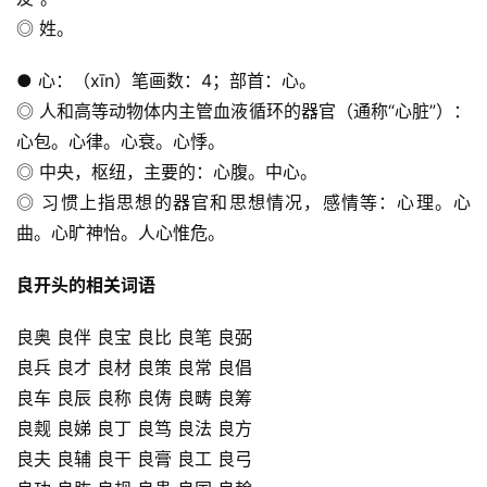
◎ 姓。
● 心：（xīn）笔画数：4；部首：心。
◎ 人和高等动物体内主管血液循环的器官（通称“心脏”）：
心包。心律。心衰。心悸。
◎ 中央，枢纽，主要的：心腹。中心。
◎ 习惯上指思想的器官和思想情况，感情等：心理。心
曲。心旷神怡。人心惟危。
良开头的相关词语
良奥 良伴 良宝 良比 良笔 良弼
良兵 良才 良材 良策 良常 良倡
良车 良辰 良称 良俦 良畴 良筹
良觌 良娣 良丁 良笃 良法 良方
良夫 良辅 良干 良膏 良工 良弓