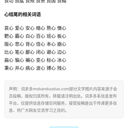
良功 良肱 良规 良贵 良国 良翰
心结尾的相关词语
哀心 爱心 安心 暗心 熬心 懊心
靶心 霸心 白心 百心 班心 板心
版心 悲心 背心 倍心 本心 崩心
比心 笔心 鄙心 闭心 避心 边心
扁心 惼心 褊心 变心 标心 冰心
秉心 并心 病心 波心 搏心 残心
声明：词多多mobanduoduo.com部分文字图片内容来源于会
员投稿，版权归其所有，转载请注明出处。词多多系信息发布
平台，仅提供信息存储空间服务，接受投稿是出于传递更多信
息、供广大网友交流学习之目的。