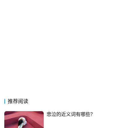
经
典
歌
词
古
今
诗
词
常
登录
注册
用
贺
词
推荐阅读
网
悲泣的近义词有哪些？
络
热