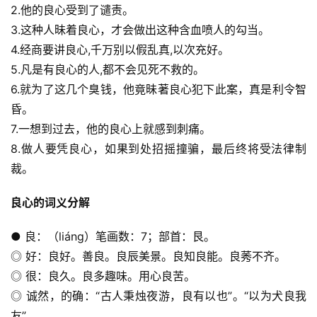
2.他的良心受到了谴责。
3.这种人昧着良心，才会做出这种含血喷人的勾当。
4.经商要讲良心,千万别以假乱真,以次充好。
5.凡是有良心的人,都不会见死不救的。
6.就为了这几个臭钱，他竟昧著良心犯下此案，真是利令智
昏。
7.一想到过去，他的良心上就感到刺痛。
8.做人要凭良心，如果到处招摇撞骗，最后终将受法律制
裁。
良心的词义分解
● 良：（liáng）笔画数：7；部首：艮。
◎ 好：良好。善良。良辰美景。良知良能。良莠不齐。
◎ 很：良久。良多趣味。用心良苦。
◎ 诚然，的确：“古人秉烛夜游，良有以也”。“以为犬良我
友”。