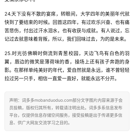
24.天下没有不散的宴席，转眼间，大学四年的美丽年代就
快到了要结束的时候。回首这四年，有过欢乐兴奋、也有痛
苦悲伤，付出过汗水泪水，也有收获与成就。有人说过，忘
记过去就意味着背叛，所以，我们回味过去，为的是未来。
25.时光彷佛瞬时倒流到青葱校园，天边飞鸟有白色的羽
翼，唇边的微笑是薄荷味的香，操场上还有孩子奔跑的身
影。在那样单纯美好的年代，爱自然就是永远，谁不曾轻轻
拉过另一只手，相信一直爱一直好，就能永远不分开。
声明：词多多mobanduoduo.com部分文字图片内容来源于会
员投稿，版权归其所有，转载请注明出处。词多多系信息发布
平台，仅提供信息存储空间服务，接受投稿是出于传递更多信
息、供广大网友交流学习之目的。