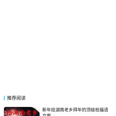
常
登录
注册
用
贺
词
网
络
热
词
电
影
台
词
推荐阅读
新年给湖南老乡拜年的顶级祝福语
其
文案