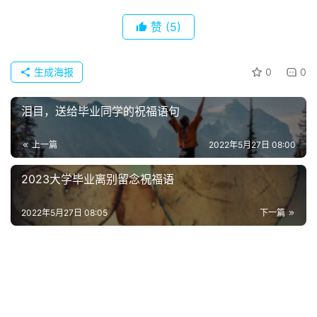
首
赞
(5)
页
生成海报
0
0
好
词
泪目，送给毕业同学的祝福语句
好
句
上一篇
2022年5月27日 08:00
经
2023大学毕业离别留念祝福语
典
歌
2022年5月27日 08:05
下一篇
词
古
今
诗
词