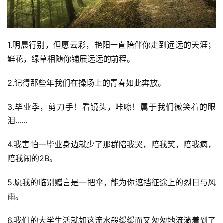
1.明晨行别，但愿云彩，艳阳一直陪伴你走到远远的天涯；
鲜花，绿草相随你铺展远远的前程。
2.记得那些年我们在操场上的青春如此奔放。
3.毕业季，剪刀手！看镜头，咔嚓！属于我们微笑着的眼
泪......
4.我害怕一毕业身边就少了那群陪我哭，陪我笑，陪我疯，
陪我闹的2B。
5.愿我的临别赠言是一把伞，能为你遮挡征途上的烈日与风
雨。
6.我们的大学生活就如这流水般缓缓而又匆匆地流淌着到了