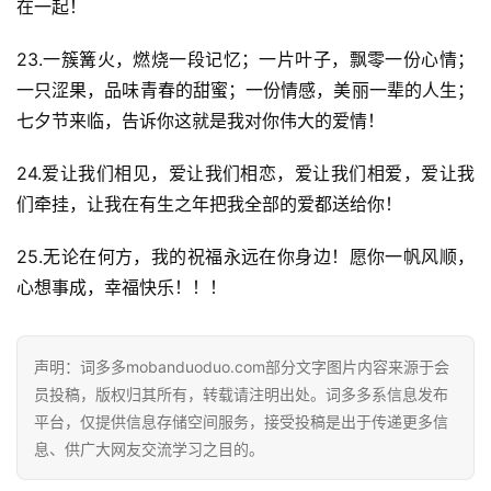
在一起！
23.一簇篝火，燃烧一段记忆；一片叶子，飘零一份心情；
一只涩果，品味青春的甜蜜；一份情感，美丽一辈的人生；
七夕节来临，告诉你这就是我对你伟大的爱情！
24.爱让我们相见，爱让我们相恋，爱让我们相爱，爱让我
们牵挂，让我在有生之年把我全部的爱都送给你！
25.无论在何方，我的祝福永远在你身边！愿你一帆风顺，
首
心想事成，幸福快乐！！！
页
声明：词多多mobanduoduo.com部分文字图片内容来源于会
好
员投稿，版权归其所有，转载请注明出处。词多多系信息发布
词
平台，仅提供信息存储空间服务，接受投稿是出于传递更多信
好
息、供广大网友交流学习之目的。
句