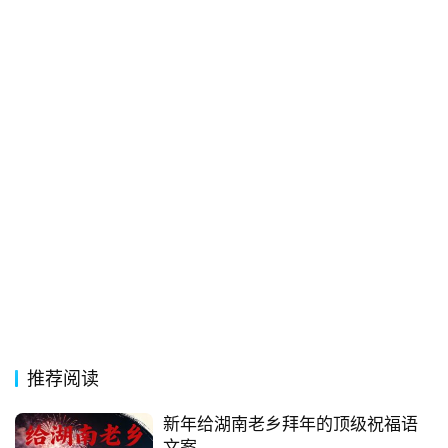
热
词
电
影
台
词
其
他
词
语
推荐阅读
新年给湖南老乡拜年的顶级祝福语
文案