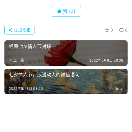
经
赞
(3)
典
歌
词
生成海报
0
0
古
经典七夕情人节对联
今
诗
上一篇
2022年5月8日 08:38
词
七夕情人节，浪漫动人的微信语句
常
登录
注册
用
2022年5月8日 08:40
下一篇
贺
词
网
络