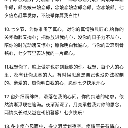
牛郎，郎恋娘来娘恋郎，念娘恋娘念郎恋郎，念恋娘郎。七
夕信息赶早发你，不绕晕你算我白忙！
10.七夕节，为你准备了真心，对你的真情独具匠心,给你的
关怀掏肺又掏心；把你放进我内心，没你的日子力不从心，
陪你的时光动魄又惊心；愿你明白我诚心，与你的爱恋刻骨
铭心，七夕节里表达我的一片痴心。
11.我想你了，晚上做梦也梦到朦胧的你。我想，每个人的心
里，都有让你思念的人。有时候思念是自己也没办法控制
的。亲爱的，愿你明白我的心，愿你七夕快乐开心！
12.窗外细雨绵绵，滑落在我的心间，你的纯洁的轮廓，依
然清晰浮现在脑海。夜渐渐深了，月亮承载我对你的思念，
两情久长时又岂在朝朝暮暮！七夕快乐！
13.多少痴心风雨中，多少泪莹划夜空。痴情原是有情心，