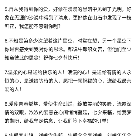
5.自从我得到你的爱，好像在漫漫的黑暗中见到了光明，好
象在无涯的沙漠中得到了清泉，更好像在山石中发现了一枝
鲜花，我怎能不感谢你呢？
6.不知是第多少次望着这片星空，时常在想，另一个星空下
你是否感受到我对你的思念。都说牛郎织女苦，但他们至少
知道彼此的思念！祝你七夕节快乐！
7.温柔的心是送给快乐的人！浪漫的心！是送给有情的人永
恒的心，是送给等待的人，愿把一颗祝福的心，送给我最亲
爱的人！
8.爱使青春燃烧，爱使生命灿烂，绽放美丽的笑脸，流露深
情的双眼，浓浓的爱意在心间悄悄蔓延，七夕来临，给我梦
的期盼，给我坚定信念，让我们签下幸福的订单！
9.牛郎恋刘娘，刘娘念牛郎，牛郎念念恋刘娘，刘娘年年念