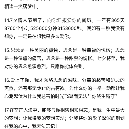
相逢一笑落梦中。
14.7夕情人节到了，向你汇报爱你的阅历。一年有365天
8760个小时525600分钟3153600秒。假如有一秒我没有
想你，一定是在想我是多么爱你。
15.思念是一种美丽的孤独，思念是一种幸福的忧伤；思念
是一种温馨的痛苦，思念是一种甜蜜的惆怅。七夕将至，我
对你的思念愈演愈烈，只愿你能体会到。
16.爱上了你，我才领略思念的滋味、分离的愁苦和妒忌的
煎熬，还有那无休止的占有欲。为什么你的一举一动都让我
心潮起伏为什么我总害怕时光飞逝而无法与你终生厮守？
17.在茫茫人海中，能够与你相遇相知相恋；是我一生中最大
的梦想；让我将我的梦想实现；让我将你的影子深深的刻划
在我的心中，我无法忘记！