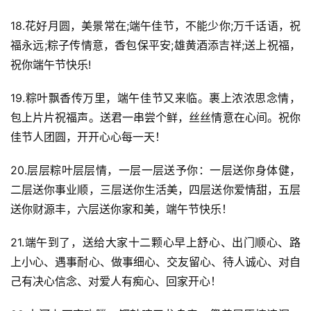
18.花好月圆，美景常在;端午佳节，不能少你;万千话语，祝
福永远;粽子传情意，香包保平安;雄黄酒添吉祥;送上祝福，
祝你端午节快乐!
19.粽叶飘香传万里，端午佳节又来临。裹上浓浓思念情，
包上片片祝福声。送君一串尝个鲜，丝丝情意在心间。祝你
佳节人团圆，开开心心每一天！
20.层层粽叶层层情，一层一层送予你：一层送你身体健，
二层送你事业顺，三层送你生活美，四层送你爱情甜，五层
送你财源丰，六层送你家和美，端午节快乐！
21.端午到了，送给大家十二颗心早上舒心、出门顺心、路
上小心、遇事耐心、做事细心、交友留心、待人诚心、对自
己有决心信念、对爱人有痴心、回家开心！