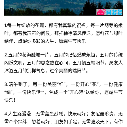
1.每一片绽放的花瓣，都有我真挚的祝福，每一片萌芽的嫩
叶，都有我声声的问候，拜托徐徐清风传送，愿鲜花与绿叶
结伴，点缀你多彩的人生，愿端午节快乐！
2.五月的花海融城一片，五月的记忆燃成永恒，五月的传统
闪烁文明，五月的思念放在心间，五月初五端阳节，愿友人
沐浴五月的别样气息，过个美丽的端阳节。
3.端午到了，用一份美丽“红”，一份开心“花”，一份健康
“绿”，一份快乐“叶”，包成一个“开心粽”送给你，愿端午节
快乐！
4.人生路漫漫，无需轰轰烈烈，快乐就好；友谊最珍贵，无
需牵牵绊绊，想着就好；朋友如手足，无需遍及天下，有你