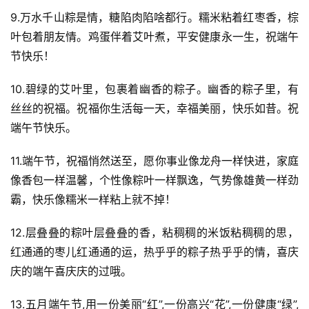
9.万水千山粽是情，糖陷肉陷啥都行。糯米粘着红枣香，棕
叶包着朋友情。鸡蛋伴着艾叶煮，平安健康永一生，祝端午
节快乐！
10.碧绿的艾叶里，包裹着幽香的粽子。幽香的粽子里，有
丝丝的祝福。祝福你生活每一天，幸福美丽，快乐如昔。祝
端午节快乐。
11.端午节，祝福悄然送至，愿你事业像龙舟一样快进，家庭
像香包一样温馨，个性像粽叶一样飘逸，气势像雄黄一样劲
霸，快乐像糯米一样粘上就不掉！
12.层叠叠的粽叶层叠叠的香，粘稠稠的米饭粘稠稠的思，
红通通的枣儿红通通的运，热乎乎的粽子热乎乎的情，喜庆
庆的端午喜庆庆的过哦。
13.五月端午节,用一份美丽“红”,一份高兴“花”,一份健康“绿”,