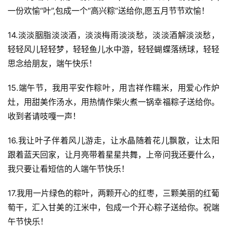
一份欢愉“叶”,包成一个“高兴粽”送给你,愿五月节节欢愉！
14.淡淡胭脂淡淡酒，淡淡梅雨淡淡愁，淡淡酒解淡淡愁，
轻轻风儿轻轻梦，轻轻鱼儿水中游，轻轻蝴蝶落绣球，轻轻
思念给朋友，端午快乐！
15.端午节，我用平安作粽叶，用吉祥作糯米，用爱心作炉
灶，用甜美作汤水，用热情作柴火煮一锅幸福粽子送给你。
收到者请吱嘎一声！
16.我让叶子伴着风儿游走，让水晶随着花儿飘散，让太阳
跟着蓝天回家，让月亮带着星星共舞，上帝问我还要什么，
我只要让看短信的人端午节快乐！
17.我用一片绿色的粽叶，两颗开心的红枣，三颗美丽的红葡
萄干，汇入甘美的江米中，包成一个开心粽子送给你。祝端
午节快乐！