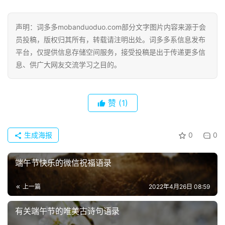
词
好
句
声明：词多多mobanduoduo.com部分文字图片内容来源于会
员投稿，版权归其所有，转载请注明出处。词多多系信息发布
经
平台，仅提供信息存储空间服务，接受投稿是出于传递更多信
典
息、供广大网友交流学习之目的。
歌
词
赞
(1)
古
今
生成海报
0
0
诗
词
端午节快乐的微信祝福语录
常
上一篇
2022年4月26日 08:59
登录
注册
用
贺
有关端午节的唯美古诗句语录
词