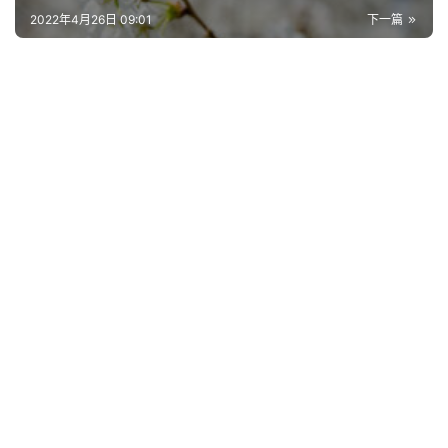
2022年4月26日 09:01
下一篇
网
络
热
词
电
影
台
词
其
他
词
语