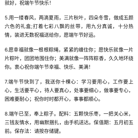
就好，祝端午节快乐！
5.用一缕春风，两滴夏雨，三片秋叶，四朵冬雪，做成五颜
六色的礼盒;打着七彩八飘的丝带，用九分真诚，十分热
情，装进无数祝福送给你，愿端午节好运。
6.愿幸福就像一根根粽绳，紧紧的缠住你；愿快乐就像一片
片粽叶，团团地围住你；美满就像一阵阵粽香，久久地环绕
你。衷心祝你端午节幸福、快乐、美满！
7.端午节快到了，我送你十棵心：学习要用心，工作要上
心，生活要平心，待人要真心，处事要细心，做事要专心，
困难要耐心；祝你时时都开心，事事都顺心。
8.端午已至，奉上粽子。配料：五颗快乐枣，一把关心米，
三钱友情水，用幽默捆扎，由手机送达。保值期：五月初五
前。保存法：请按存储键。