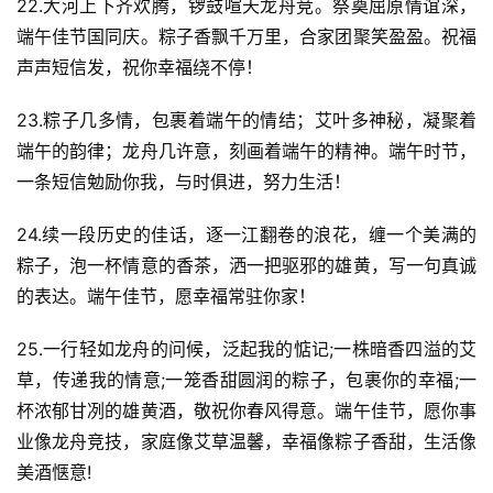
22.大河上下齐欢腾，锣鼓喧天龙舟竞。祭奠屈原情谊深，
端午佳节国同庆。粽子香飘千万里，合家团聚笑盈盈。祝福
声声短信发，祝你幸福绕不停！
23.粽子几多情，包裹着端午的情结；艾叶多神秘，凝聚着
端午的韵律；龙舟几许意，刻画着端午的精神。端午时节，
一条短信勉励你我，与时俱进，努力生活！
24.续一段历史的佳话，逐一江翻卷的浪花，缠一个美满的
粽子，泡一杯情意的香茶，洒一把驱邪的雄黄，写一句真诚
的表达。端午佳节，愿幸福常驻你家！
25.一行轻如龙舟的问候，泛起我的惦记;一株暗香四溢的艾
首
草，传递我的情意;一笼香甜圆润的粽子，包裹你的幸福;一
页
杯浓郁甘冽的雄黄酒，敬祝你春风得意。端午佳节，愿你事
业像龙舟竞技，家庭像艾草温馨，幸福像粽子香甜，生活像
好
美酒惬意!