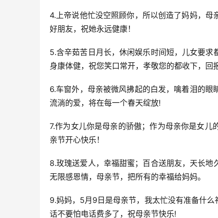
4.上帝说他忙没空照顾你，所以创造了妈妈，
好朋友，祝她永远健康！
5.含辛茹苦日月长，休闲娱乐时间短，儿女要
身康体健，祝您笑口常开，孝敬您的都收下，回
6.车窗外，母亲被微风拂起的白发，噙着泪的
流淌的爱，将在每一个春天绽放!
7.作为女儿你是母亲的骄傲；作为母亲你是女
亲节开心快乐！
8.玫瑰送爱人，幸福甜蜜；百合送朋友，天长
无限感恩情，母亲节，把所有的幸福给妈妈。
9.妈妈，5月9日是母亲节，我太忙没有准备什
话不要怕电话费多了，祝母亲节快乐!