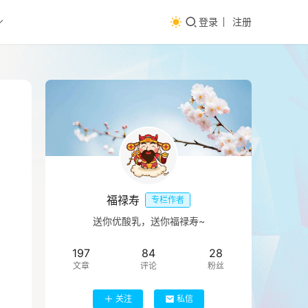
登录
注册
福禄寿
专栏作者
送你优酸乳，送你福禄寿~
197
84
28
文章
评论
粉丝
关注
私信