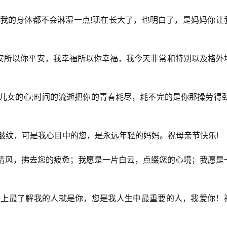
雨我的身体都不会淋湿一点!现在长大了，也明白了，是妈妈你让
平安所以你平安，我幸福所以你幸福，我今天非常和特别以及格外
爱儿女的心;时间的流逝把你的青春耗尽，耗不完的是你那操劳得劲
道皱纹，可是我心目中的您，是永远年轻的妈妈。祝母亲节快乐!
缕清风，拂去您的疲惫；我愿是一片白云，点缀您的心境；我愿是
世界上最了解我的人就是你，您是我人生中最重要的人，我爱你！