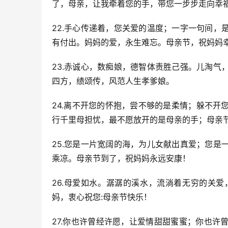
了，母亲，让我牵着您的手，带您一步步走向幸
22.手心传递着，您关爱的温度；一字一句间
有付出。妈妈的爱，永生难忘。母亲节，祝妈妈
23.赤诚心，数痴娘，德智体责胜己强。儿淘
四方，绩颂传，风范人生孝爹娘。
24.离不开您的怀抱，尝不够的是柔情；躲不
行千里母担忧，最不愿放开的是母亲的手；母亲
25.您是一片宽阔的海，为儿女献出真爱；您
乘凉。母亲节到了，祝妈妈永远安康！
26.母爱如水。潺潺的溪水，流淌着无穷的关
妈，衷心祝您:母亲节快乐！
27.你也许曾经许愿，让爱情甜甜蜜蜜；你也