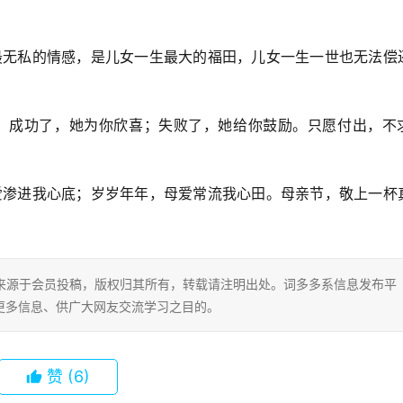
上最无私的情感，是儿女一生最大的福田，儿女一生一世也无法偿
衣；成功了，她为你欣喜；失败了，她给你鼓励。只愿付出，不
母爱渗进我心底；岁岁年年，母爱常流我心田。母亲节，敬上一杯
片内容来源于会员投稿，版权归其所有，转载请注明出处。词多多系信息发布平
更多信息、供广大网友交流学习之目的。
赞
(6)