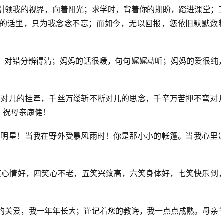
，引领我的视界，向着阳光；求学时，背着你的期盼，踏进课堂；
的话里，只为我念念不忘；而如今，无以回报，您依旧默默数
美，对错分辨得清；妈妈的话很暖，句句娓娓动听；妈妈的爱很纯
不完对儿的挂牵，千丝万缕斩不断对儿的思念，千辛万苦押不弯对
，祝母亲康健！
那颗明星！当我在野外受暴风雨时！你是那小小的帐篷。当我心里
三笑心情好，四笑心不老，五笑兴致高，六笑身体好，七笑快乐到
您的关爱，我一年年长大；谨记着您的教诲，我一点点成熟。母亲