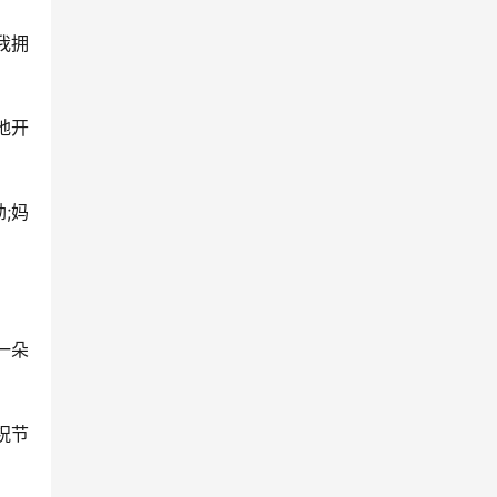
我拥
地开
;妈
一朵
祝节