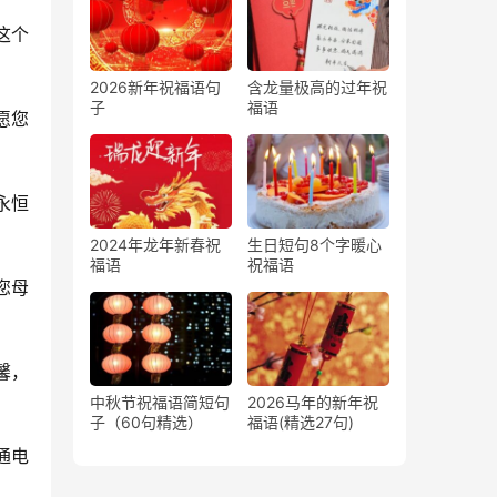
这个
2026新年祝福语句
含龙量极高的过年祝
子
福语
愿您
永恒
2024年龙年新春祝
生日短句8个字暖心
福语
祝福语
您母
馨，
中秋节祝福语简短句
2026马年的新年祝
子（60句精选）
福语(精选27句)
通电