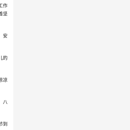
工作
着坚
，安
儿的
凉凉
，八
节到