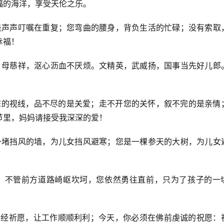
福的海洋，享受天伦之乐。
，是声声叮嘱在重复；您弯曲的腰身，背负生活的忙碌；没有索取
幸福！
气，母慈祥，沤心沥血不厌烦。文精英，武威扬，国事当先好儿郎
开您的视线，品不尽的是关爱；走不开您的关怀，叙不完的是亲情
节里，妈妈请接受我深深的爱！
是一堵挡风的墙，为儿女挡风避寒；您是一棵参天的大树，为儿女
爱，不管前方道路崎岖坎坷，您依然勇往直前，只为了孩子的一
许曾经祈愿，让工作顺顺利利；今天，你必须在佛前虔诚的祝愿：