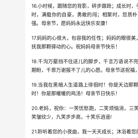
16.小时候，跟随您的背影，碎步踉跄；成长时
时，满载你的自豪，勇敢的闯；相聚时，您质朴
强。母亲节，愿妈妈永远快乐安康！
17.妈妈的心很大，包容我的任性；妈妈的眼很
抚我那颗驿动的心。祝妈妈母亲节快乐！
18.千沟万壑挡不住送儿的脚步，千言万语说
期盼，千恩万谢报不了儿的心愿。母亲节送祝福
19.当我在黑暗人生道路上徘徊时！你是天边
时！你是那暖暖的鸡汤！母亲节日快乐！
20.老妈，祝你：一笑忧愁跑，二笑烦恼消，
笑皱纹少，九笑步步高，十笑乐逍遥!
21.聆听着您的小夜曲，我一天天成长；沐浴着