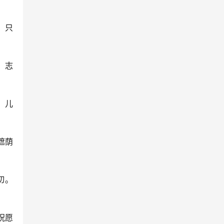
，只
。志
；儿
遮荫
切。
祝愿