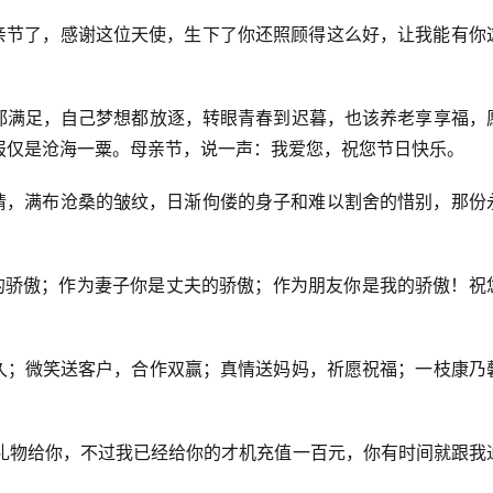
母亲节了，感谢这位天使，生下了你还照顾得这么好，让我能有你
求都满足，自己梦想都放逐，转眼青春到迟暮，也该养老享享福，
报仅是沧海一粟。母亲节，说一声：我爱您，祝您节日快乐。
眼睛，满布沧桑的皱纹，日渐佝偻的身子和难以割舍的惜别，那份
儿的骄傲；作为妻子你是丈夫的骄傲；作为朋友你是我的骄傲！祝
地久；微笑送客户，合作双赢；真情送妈妈，祈愿祝福；一枝康乃
么礼物给你，不过我已经给你的才机充值一百元，你有时间就跟我