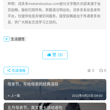
词
声明：词多多mobanduoduo.com部分文字图片内容来源于会
好
员投稿，版权归其所有，转载请注明出处。词多多系信息发布
句
平台，仅提供信息存储空间服务，接受投稿是出于传递更多信
息、供广大网友交流学习之目的。
经
典
歌
生活感悟
词
赞
(3)
古
今
诗
生成海报
0
0
词
母亲节，写给母亲的经典语段
常
登录
注册
用
上一篇
2022年4月23日 09:30
贺
词
五月母亲节，英文贺卡感动语句