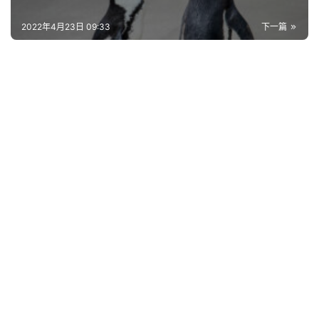
2022年4月23日 09:33
下一篇
网
络
热
词
电
影
台
词
其
他
词
语