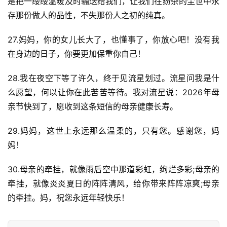
是把一缕缕温暖及时输送给我们，让我们在纷杂的尘世中永
存那份做人的品性，不失那份人之初的纯真。
27.妈妈，你的女儿长大了，也懂事了，你放心吧！没有我
在身边的日子，你要更加保重你自己！
28.我在夜空下等了许久，终于见流星划过。流星问我是什
么愿望，何以让你在此苦苦等待。我对流星说：2026年母
亲节快到了，愿收到这条短信的母亲健康长寿。
29.妈妈，这世上永远那么温柔的，只有您。感谢您，妈
妈！
30.母亲的牵挂，就像雨后空中那道彩虹，绚烂多彩;母亲的
首
牵挂，就像炎炎夏日的阵阵清风，给你带来阵阵凉爽;母亲
页
的牵挂。妈，祝您永远年轻快乐！
好