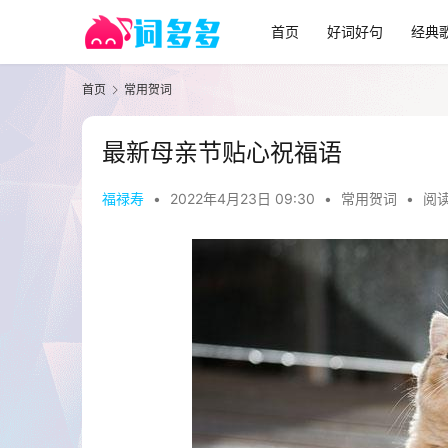
首页
好词好句
经典
首页
常用贺词
最新母亲节贴心祝福语
福禄寿
•
2022年4月23日 09:30
•
常用贺词
•
阅读