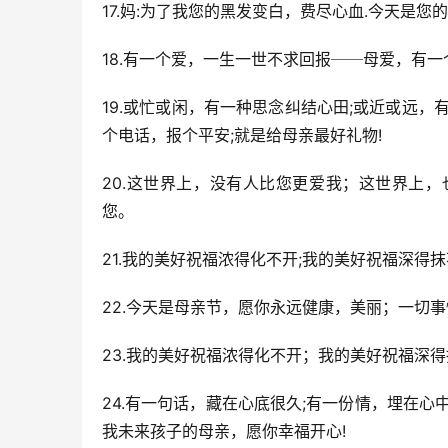
17.妈:为了我您的黑发变白，费尽心血.今天是您
18.有一个爱，一生一世不求回报──母爱，有
19.或忙或闲，有一种思念纠结心田;或近或远
个电话，报个平安;就是给母亲最好礼物!
20.这世界上，没有人比您更爱我；这世界上
您。
21.我的美好祝福浓得化不开;我的美好祝福深得
22.今天是母亲节，愿你永远健康，美丽；一切
23.我的美好祝福浓得化不开；我的美好祝福深得
24.有一句话，藏在心底很久;有一份情，埋在
我未来孩子的母亲，愿你幸福开心!