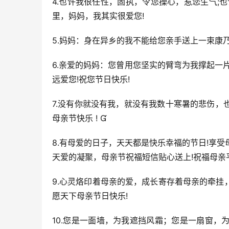
4.也许我很任性，固执，令您操心，惹您生气;
里，妈妈，我其实很爱您!
5.妈妈：身在异乡的我不能给您亲手送上一束康
6.亲爱的妈妈：您曾用您坚实的臂弯为我撑起一
远爱您!祝您节日快乐!
7.没有你就没有我，就没有我数十寒暑的悲伤
母亲节快乐 ! 
8.有母爱的日子，天天都是快乐幸福的节日!享受
天爱的凝聚，母亲节祝福短信贴心送上!祝福母亲
9.心灵烙印着母亲的爱，成长寄存着母亲的牵
愿天下母亲节日快乐!
10.您是一面墙，为我遮挡风霜；您是一扇窗