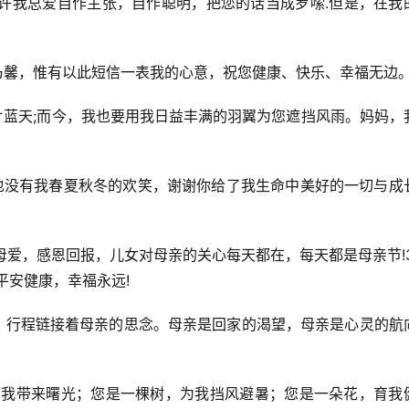
也许我总爱自作主张，自作聪明，把您的话当成罗嗦.但是，在我
乃馨，惟有以此短信一表我的心意，祝您健康、快乐、幸福无边
片蓝天;而今，我也要用我日益丰满的羽翼为您遮挡风雨。妈妈，
，也没有我春夏秋冬的欢笑，谢谢你给了我生命中美好的一切与成
母爱，感恩回报，儿女对母亲的关心每天都在，每天都是母亲节!3
平安健康，幸福永远!
挂，行程链接着母亲的思念。母亲是回家的渴望，母亲是心灵的航
，为我带来曙光；您是一棵树，为我挡风避暑；您是一朵花，育我