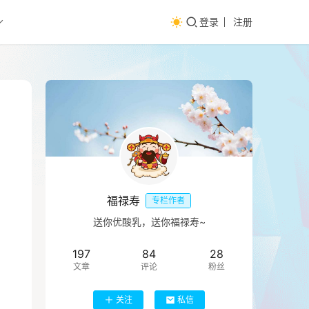
登录
注册
福禄寿
专栏作者
送你优酸乳，送你福禄寿~
197
84
28
文章
评论
粉丝
关注
私信