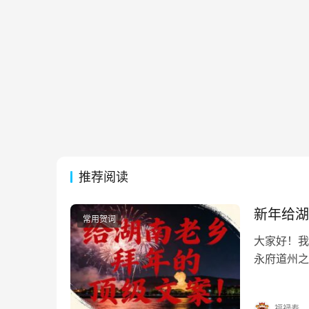
推荐阅读
新年给湖
常用贺词
大家好！我
永府道州之
思若湘潭之
间皓月照双
福禄寿