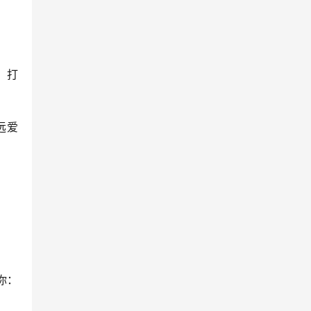
，打
远爱
你：