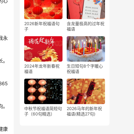
的心
。
2026新年祝福语句
含龙量极高的过年祝
子
福语
我永
长。
2024年龙年新春祝
生日短句8个字暖心
福语
祝福语
65
向。
中秋节祝福语简短句
2026马年的新年祝
子（60句精选）
福语(精选27句)
健康