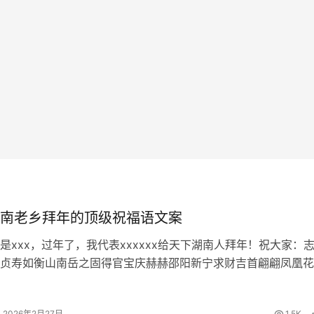
南老乡拜年的顶级祝福语文案
是xxx，过年了，我代表xxxxxx给天下湖南人拜年！祝大家：
贞寿如衡山南岳之固得官宝庆赫赫邵阳新宁求财吉首翩翩凤凰花
深文才染绿长沙为善益阳多多益善做人常德安仁以德魁星见娄底
峰之上春种新田夏渔…
2026年2月27日
1.5K