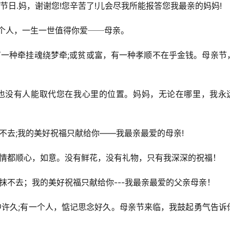
的节日.妈，谢谢您!您辛苦了!儿会尽我所能报答您我最亲的妈妈!
一个人，一生一世值得你爱──母亲。
，有一种牵挂魂绕梦牵;或贫或富，有一种孝顺不在乎金钱。母亲节
，也没有人能取代您在我心里的位置。妈妈，无论在哪里，我永
抹不去;我的美好祝福只献给你——我最亲最爱的母亲!
事情都顺心，如意。没有鲜花，没有礼物，只有我深深的祝福！
抹不去；我的美好祝福只献给你---我最亲最爱的父亲母亲！
心中许久;有一个人，惦记思念好久。母亲节来临，我鼓起勇气告诉