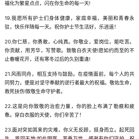
福化为繁星点点，闪在你生命的每一天!
19.我愿所有护士们身体健康，家庭幸福，美丽和青春永
驻，快乐伴随每一天。祝你护士节生活好，乐逍遥！
20.你仁慈，你勇敢，心纯真。你敬业，爱岗位，能吃苦。
你贡献，用芳华，写赞歌。致敬白衣天使!愿如约而至的不
止春暖花开，还有寒冬过后的久别重逢!
21.风雨同舟，相互支持与鼓励。在疫情面前，每个人的共
同努力，便是对坚守奉献的逆行者最大的祝福。敬佑生命，
救死扶伤!致敬生命守护者。
22.这是向你致敬的治愈力量，你的脸上布满了勒痕和疲
惫。穿白衣服的天使，你们辛苦了！
23.面对突如其来的灾难，你义无反顾，挺身而立。起死回
生，恩同天地;如此明医，芳垂万世。感谢有你们守护，祝