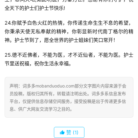
全天下的护士们护士节快乐!
24.你赋予白色火红的热情，你传递生命生生不息的希望，
你秉承天使无私奉献的精神，你彰显新时代南丁格尔的精
神。护士节到了，愿全世界的护士姐妹们笑口常开！
25.德不近佛者，不能为医，才不近仙者，不能为医。护士
节里送祝福，祝你生活永幸福。
首
页
声明：词多多mobanduoduo.com部分文字图片内容来源于会
员投稿，版权归其所有，转载请注明出处。词多多系信息发布
好
平台，仅提供信息存储空间服务，接受投稿是出于传递更多信
词
息、供广大网友交流学习之目的。
好
句
赞
(1)
经