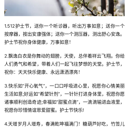
1.512护士节，送你一个听诊器，听出万事如意；送你一个
按摩器，按出安康强体；送你一个测压器，测出舒心安逸。
护士节祝你身体健康，万事如意！
2.飘逸白衣是你舞动的翅膀，天使，总伴着祥云飞翔。你给
人们勇气和希望，带着人们一起飞往梦想的天堂。护士节，
祝你：天天快乐健康、永远潇洒漂亮！
3.快乐如“开心氧气”，一口口呼吸进心里，祝愿你心情美丽
生活如意;好运如“希望针剂”，一针针打进身体里，祝愿你愿
诸事顺利创造奇迹;幸福如“甜蜜点滴”，一滴滴输进血液里，
祝愿你珍惜情谊恩爱甜蜜。护士节快乐!
4.天增岁月人增寿，春满乾坤福满门！糖葫芦好吃，竹签儿