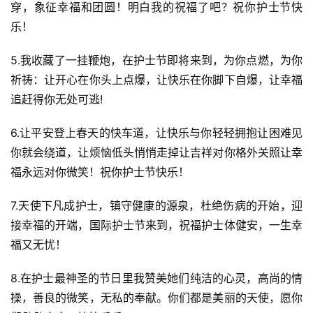
穿，象征幸福和团圆！明白我的祝福了吧？祝你护士节快
乐！
5.我收藏了一挂鞭炮，在护士节即将来到，为你点燃，为你
祈祷：让开心在你头上点爆，让快乐在你脚下自爆，让幸福
追赶得你无处可逃!
6.让平安登上春天的快车道，让快乐与你轻轻拥抱让困难见
你就会绕道，让烦恼低头悄悄走掉让吉祥对你格外关照让幸
福永远对你微笑！祝你护士节快乐！
7.天使下凡成护士，镇守健康的源泉，杜绝伤病的开始，迎
接幸福的开端，国际护士节来到，祝福护士体健安，一生幸
福又无忧！
8.在护士最神圣的节日里我赞美她们纯洁的心灵，高尚的情
操，善良的微笑，无私的奉献。你们都是美丽的天使，愿你