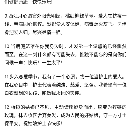
们健健康康，快快乐乐!
9.西江月心愿窗外阳光明媚，桃红柳绿草翠。爱人在抗疫一
线，春满园心憔悴。默祝爱人安体健，病毒烟灭灰飞。烹佳
肴迎爱人归，尽兴尽情一醉。
10.当病魔笼罩在你我身边时，才发觉一个温馨的已经飘然
而至，在这一刻什么都有可能失去，惟独不能忘的是向你们
问候一声：快乐！一生太平！
11.步入恋爱季节，我有了一个心愿，找一位当护士的爱人。
在我心目中，护士代表着纯洁、慈爱、坚强。我希望有一位
白衣飘飘的女孩，能做我永远的天使。
12.桥边的姑娘已不见，主动请缨挺身而出，锐变为铿锵的
玫瑰，抹去妆容舍弃美发，成为人民的好姑娘，守一方寸土
保平安。祝姑娘护士节快乐！