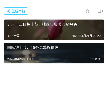
典
歌
生成海报
0
0
词
五月十二日护士节，精选15条暖心祝福语
古
今
上一篇
2022年4月21日 09:20
诗
词
国际护士节，25条温馨祝福语
常
2022年4月22日 09:15
下一篇
登录
注册
用
贺
词
网
络
热
词