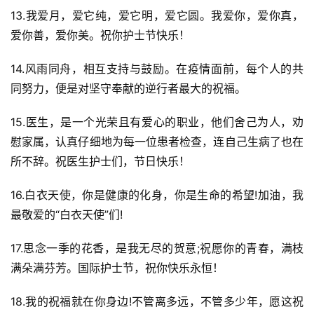
13.我爱月，爱它纯，爱它明，爱它圆。我爱你，爱你真，
爱你善，爱你美。祝你护士节快乐！
14.风雨同舟，相互支持与鼓励。在疫情面前，每个人的共
同努力，便是对坚守奉献的逆行者最大的祝福。
15.医生，是一个光荣且有爱心的职业，他们舍己为人，劝
慰家属，认真仔细地为每一位患者检查，连自己生病了也在
所不辞。祝医生护士们，节日快乐！
16.白衣天使，你是健康的化身，你是生命的希望!加油，我
最敬爱的“白衣天使”们!
17.思念一季的花香，是我无尽的贺意;祝愿你的青春，满枝
满朵满芬芳。国际护士节，祝你快乐永恒！
18.我的祝福就在你身边!不管离多远，不管多少年，愿这祝