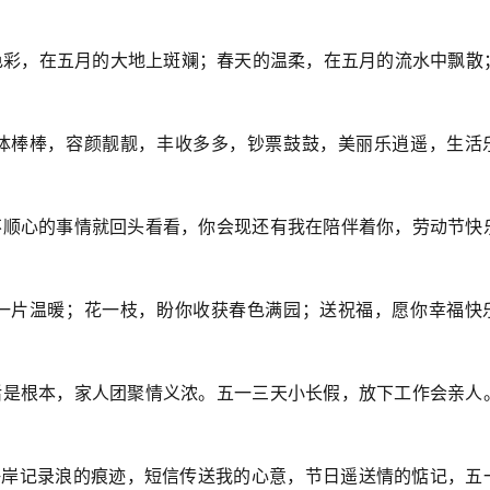
的色彩，在五月的大地上斑斓；春天的温柔，在五月的流水中飘散
身体棒棒，容颜靓靓，丰收多多，钞票鼓鼓，美丽乐逍遥，生活
了不顺心的事情就回头看看，你会现还有我在陪伴着你，劳动节快
意一片温暖；花一枝，盼你收获春色满园；送祝福，愿你幸福快
！
生活是根本，家人团聚情义浓。五一三天小长假，放下工作会亲人
！
，海岸记录浪的痕迹，短信传送我的心意，节日遥送情的惦记，五