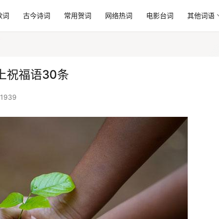
歌词
古今诗词
常用贺词
网络热词
电影台词
其他词语
上祝福语30条
1939