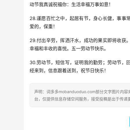
动节我真诚祝福你：生活幸福万事如意！
28.谨愿百忙之中，起居有节，身心长健，事
爱的，保重！
29.付出辛劳，挥洒汗水，成功的果实即将收
幸福和丰收的喜悦。五一劳动节快乐。
30.劳动节，短信写，证明我的勤劳；劳动节
经来到，信息跟着送到，祝节日快乐！
声明：词多多mobanduoduo.com部分文字图
台，仅提供信息存储空间服务，接受投稿是出于传递