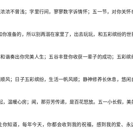
情谊浓浓不曾浅；字里行间，寥寥数字诉情怀；五一节，对你关怀
我和你准备的，所以别再溺在家里了，出去玩玩，和五彩缤纷的世
五音和谐奏出你完美人生；五谷丰登你收获一辈子的成功；五彩缤
一路顺风；日子五彩缤纷，生活一帆风顺；静神修养长休息，悠闲
升起，温暖心房；闻，那芬芳传递，是百花怒放。五一小长假，美
想让你知道，每年今天，你都会收到我的祝福，感到我的爱、永