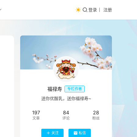
登录
注册
福禄寿
专栏作者
送你优酸乳，送你福禄寿~
197
84
28
文章
评论
粉丝
关注
私信