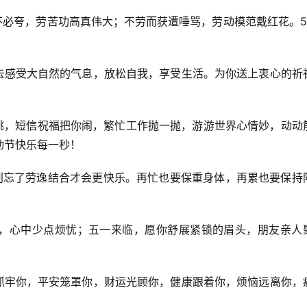
不必夸，劳苦功高真伟大；不劳而获遭唾骂，劳动模范戴红花。5.
，去感受大自然的气息，放松自我，享受生活。为你送上衷心的祈
舞跳，短信祝福把你闹，繁忙工作抛一抛，游游世界心情妙，动动
动节快乐每一秒！
。别忘了劳逸结合才会更快乐。再忙也要保重身体，再累也要保持
酒，心中少点烦忧；五一来临，愿你舒展紧锁的眉头，朋友亲人
意抓牢你，平安笼罩你，财运光顾你，健康跟着你，烦恼远离你，