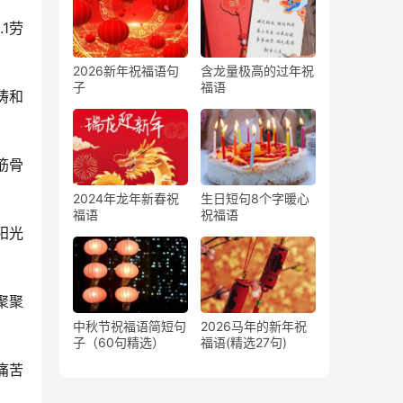
1劳
2026新年祝福语句
含龙量极高的过年祝
子
福语
祷和
筋骨
2024年龙年新春祝
生日短句8个字暖心
福语
祝福语
阳光
聚聚
中秋节祝福语简短句
2026马年的新年祝
子（60句精选）
福语(精选27句)
痛苦