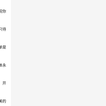
祝你
只待
单是
体永
，开
美的