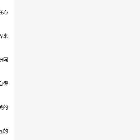
在心
界来
纷照
自得
美的
远的