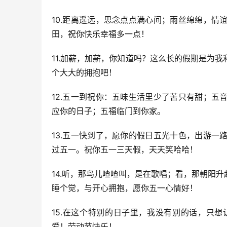
10.距离遥远，思念点点满心间；雨丝绵绵，
田，祝你快乐幸福多一点！
11.加薪，加薪，你知道吗？这么长的假期是为
个大大的拥抱吧！
12.五一到祝你：五味生活里少了苦只有甜；
应你的日子；五福临门到你家。
13.五一快到了，愿你的假日五光十色，出游
过五一。祝你五一三天假，天天笑哈哈！
14.听，那鸟儿喳喳叫，是在歌唱；看，那朝阳
睡个觉，与开心拥抱，愿你五一心情好！
15.在这个特别的日子里，我没有别的话，只
爱！劳动节快乐！