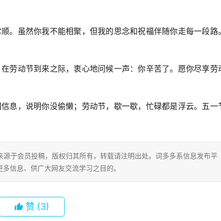
事常顺。虽然你我不能相聚，但我的思念和祝福伴随你走每一段路
获。在劳动节到来之际，衷心地问候一声：你辛苦了。愿你尽享劳
，回信息，说明你没偷懒；劳动节，歇一歇，忙碌都是浮云。五一
片内容来源于会员投稿，版权归其所有，转载请注明出处。词多多系信息发布平
更多信息、供广大网友交流学习之目的。
赞
(3)