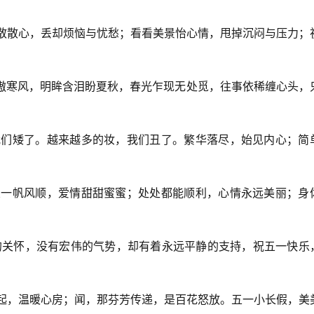
走散散心，丢却烦恼与忧愁；看看美景怡心情，甩掉沉闷与压力；
瑟傲寒风，明眸含泪盼夏秋，春光乍现无处觅，往事依稀缠心头，
，我们矮了。越来越多的妆，我们丑了。繁华落尽，始见内心；简
事业一帆风顺，爱情甜甜蜜蜜；处处都能顺利，心情永远美丽；身
好的关怀，没有宏伟的气势，却有着永远平静的支持，祝五一快乐
升起，温暖心房；闻，那芬芳传递，是百花怒放。五一小长假，美