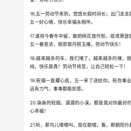
16.五一劳动节来到，悠悠长假时间长；出门走
五一好心情，快乐幸福永相伴。
17.谁将今春冬中留，敢把桃花放作愁，纸鸢萧
五一春意浓，相思银月照玉楼。劳动节快乐！
18.越来越多的车，我们堵了。越来越多的楼
纯，快乐是真！劳动节将至，让自己轻松一下！
19.祝福一直藏心底，五一来了送给你。祝你
远有力气，事事都能如意。
20.袅袅的轻烟，潺潺的小溪，都是我对你最
心幸福！
21.听，那鸟儿喳喳叫，是在歌唱；看，那朝阳