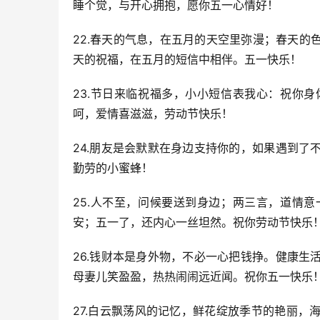
睡个觉，与开心拥抱，愿你五一心情好！
22.春天的气息，在五月的天空里弥漫；春天
天的祝福，在五月的短信中相伴。五一快乐！
23.节日来临祝福多，小小短信表我心：祝你
呵，爱情喜滋滋，劳动节快乐！
24.朋友是会默默在身边支持你的，如果遇到
勤劳的小蜜蜂！
25.人不至，问候要送到身边；两三言，道情
安；五一了，还内心一丝坦然。祝你劳动节快乐
26.钱财本是身外物，不必一心把钱挣。健康
母妻儿笑盈盈，热热闹闹远近闻。祝你五一快乐
27.白云飘荡风的记忆，鲜花绽放季节的艳丽