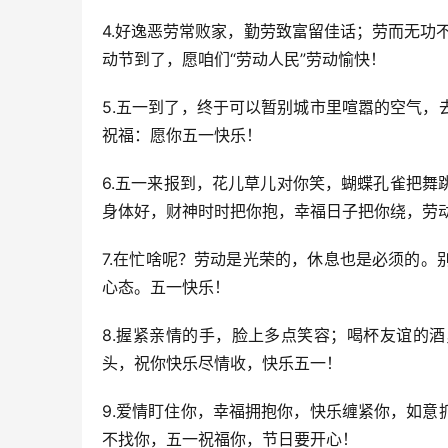
4.好逸恶劳常败家，勤劳致富留佳话；劳而无功
动节到了，愿咱们“劳动人民”劳动愉快！
5.五一到了，终于可以暂别城市里喧嚣的空气
祝福：愿你五一快乐！
6.五一来报到，花儿草儿对你笑，蝴蝶孔雀把
身体好，财神时时把你抱，幸福日子把你绕，劳
7.在忙啥呢？劳动是光荣的，休息也是必须的
心态。五一快乐！
8.握紧亲情的手，脸上多点笑容；喝杯友谊的
头，祝你快乐尽情收，快乐五一！
9.爱情盯住你，幸福拥抱你，快乐缠紧你，如
不找你，五一祝福你，节日要开心！