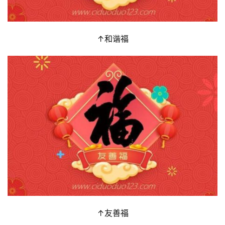
↑和谐福
↑友善福