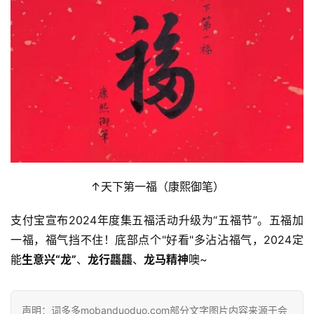
首
页
好
词
好
句
经
典
↑天下第一福（康熙御笔）
歌
词
支付宝宣布2024年度集五福活动升级为“五福节”。五福加
一福，福气挡不住！底部点个"好看"多沾沾福气，2024定
古
能
生意兴“龙”
、
龙行龘龘
、
龙马精神
噢~
今
诗
词
声明：词多多mobanduoduo.com部分文字图片内容来源于会