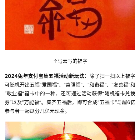
↑马云写的福字
2024兔年支付宝集五福活动新玩法：
除了扫一扫以上福字
可随机开出五福“爱国福”、“富强福”、“和谐福”、“友善福”和
“敬业福”福卡中的一种，还可通过活动获得“随机福卡兑换
券”以及“万能福”。集齐五福后，即可合成“五福卡”与超6亿
参与者一起瓜分几亿元现金。