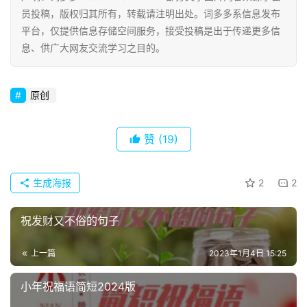
员投稿，版权归其所有，转载请注明出处。词多多系信息发布
常
平台，仅提供信息存储空间服务，接受投稿是出于传递更多信
登录
注册
用
息、供广大网友交流学习之目的。
贺
词
原创
网
络
赞
(19)
热
词
生成海报
2
2
电
影
祝发财又不俗的句子
台
词
上一篇
2023年1月4日 15:25
小年祝福语简短2024版
其
他