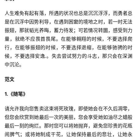
人生难免有起有落，所遇的状况也总是沉沉浮浮，而勇者总
是在沉浮中因势利导，在遇到困窘的境地之时，若一时无法
振翅，那就韬光养晦，蓄力待发；可若情况转圜，感受到力
量，就绝不应畏首畏尾。在能够翱翔的时候，不要选择爬
行，在能够振翅的时候，不要选择退缩，在能够驰骋的时
候，不要选择安逸.。失去尝试努力的斗志，那只会在深渊
中沉沦。
范文
1.《随笔》
请允许我向您售卖这束将死玫瑰，即使她会在不久后凋零，
但您会欣赏到她最后一次的美丽，您会享受她如油尽之蜡般
最后一刻的绚烂。那时您可以将她抛弃，避免您珍贵的花瓶
闹脾气；或将她制成干花，让她保持最后的悲壮，让她永