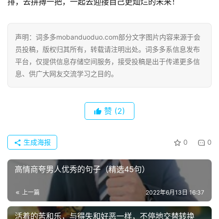
排，去拼搏一把，一起去迎接自己更灿烂的未来！
声明：词多多mobanduoduo.com部分文字图片内容来源于会
员投稿，版权归其所有，转载请注明出处。词多多系信息发布
平台，仅提供信息存储空间服务，接受投稿是出于传递更多信
首
息、供广大网友交流学习之目的。
页
好
赞
(2)
词
好
句
生成海报
0
0
经
高情商夸男人优秀的句子（精选45句）
典
歌
上一篇
2022年6月13日 16:37
词
活着的苦和乐，与得失和好恶一样，不停地交替转换