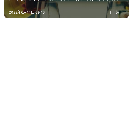
古
今
2022年6月14日 09:13
下一篇
诗
词
常
登录
注册
用
贺
词
网
络
热
词
电
影
台