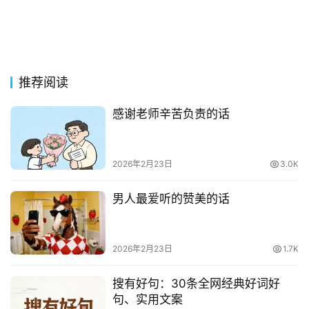
词
其
他
推荐阅读
词
语
感谢老师辛苦负责的话
2026年2月23日
3.0K
男人最爱听的赞美的话
2026年2月23日
1.7K
搜有好句：30条全网经典好词好
句、实用文案