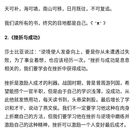
天可补，海可填，南山可移，日月既往，不可复追。
我们读所有的书，终究的目地都是自己。ʕ ᵔᴥᵔ ʔ
2.《挫折与成功》
莎士比亚说过：“逆境使人发奋向上，要是你从未遭遇过失
败，为了事业着想，也应该经历一次。”挫折与成功是息息
相关的，我们要学会在挫折中获得成功。
挫折是激励人成才的利器。战国时期，曾是曾周游列国，希
望能捞个一官半职，但是由于自己的学识浅薄，没成功，从
此他就发愤用功，每天读书到，头悬梁刺股。最后增长了学
识和才干，说动了燕文侯。我们不一定要学习他这种在肉身
上折磨自己的方法，但我们要学习他在挫折与逆境中磨练并
激励自己的这种精神，挫折可以激励一个人变好最后成才。