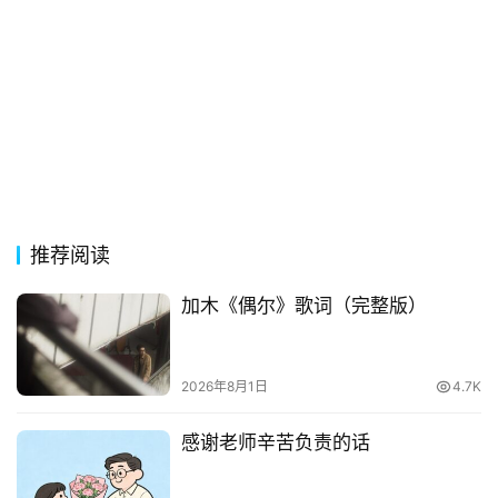
词
常
登录
注册
用
贺
词
网
络
推荐阅读
热
词
加木《偶尔》歌词（完整版）
电
影
2026年8月1日
4.7K
台
词
感谢老师辛苦负责的话