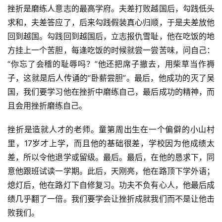
挫折是磨练人意志的最高学府。夫差打败越国后，勾践低头
求和，夫差答应了，后来勾践假装真心归顺，于是夫差放他
回到越国。勾践回到越国后，立志报仇雪耻，他在吃饭的地
方挂上一个苦胆，每逢吃饭的时候就尝一尝苦味，问自己：
“你忘了会稽的耻辱吗？”他还把席子撤去，用柴草当作褥
子，这就是后人传诵的“卧薪尝胆”。最后，他成功的灭了吴
国，我们要学习他在挫折中磨练自己，最后成功的精神，而
且会用挫折磨练自己。
挫折是造就人才的老师。童第周出生在一个偏僻的小山村
里，17岁才上学，而且他的基础很差，学校因为他成绩太
差，所以令他退学或留级。最后。最后，在他的恳求下，同
意他跟班试读一学期。此后，天刚亮，他在路顶下学外语；
熄灯后，他在路灯下自修复习。功夫不负有心人，他最后成
绩几乎翻了一倍。我们要学会让挫折成就我们而不是让他击
败我们。