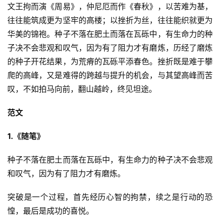
文王拘而演《周易》，仲尼厄而作《春秋》，以苦难为基，
往往能筑成更为坚牢的高楼；以挫折为丝，往往能织就更为
华美的锦袍。种子不落在肥土而落在瓦砾中，有生命力的种
子决不会悲观和叹气，因为有了阻力才有磨炼，历经了磨炼
的种子开花结果，为荒瘠的瓦砾平添春色。挫折既是难于攀
爬的高峰，又是难得的跨越与提升的机会，与其望高峰而苦
叹，不如拍马向前，翻山越岭，终见坦途。
范文
1.《随笔》
种子不落在肥土而落在瓦砾中，有生命力的种子决不会悲观
和叹气，因为有了阻力才有磨炼。
突破是一个过程，首先经历心智的拘禁，续之是行动的恐
惶，最后是成功的喜悦。