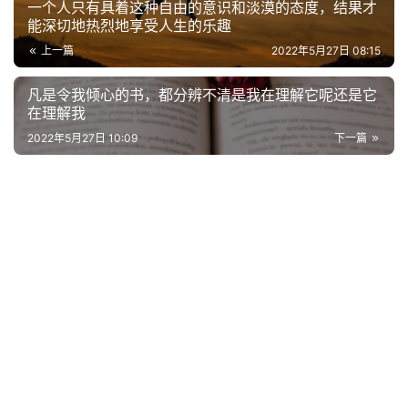
一个人只有具着这种自由的意识和淡漠的态度，结果才
能深切地热烈地享受人生的乐趣
上一篇
2022年5月27日 08:15
首
页
凡是令我倾心的书，都分辨不清是我在理解它呢还是它
在理解我
好
2022年5月27日 10:09
下一篇
词
好
句
经
典
歌
词
古
今
诗