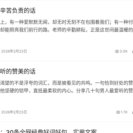
辛苦负责的话
上，有一种爱默默无闻，却无时无刻不在包围着我们；有一种付
却能照亮我们前行的路。老师的辛勤耕耘，正是这世间最温暖的
知识的甘露浇灌我们求知的心田，用责任的坚守陪伴我们度过每
的夜晚。面对这份沉甸甸的师恩…
2026年2月23日
3.0K
听的赞美的话
渴望的不是浮夸的词汇，而是被看见的共鸣。一句恰到好处的赞
他坚硬的铠甲，直抵最柔软的内心。分享几十句男人最爱听的赞
藏起来，你一定用得到！ 这样夸他帅 1、口水打湿数据线。老
2、你怎么这样长，长我心…
2026年2月23日
1.7K
：30条全网经典好词好句、实用文案