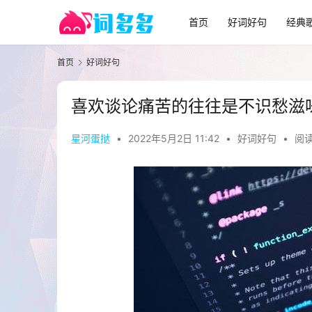
首页
好词好句
经典
首页
好词好句
喜欢谈论痛苦的往往是不识愁滋
星河蛋挞
•
2022年5月2日 11:42
•
好词好句
•
阅读