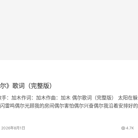
尔》歌词（完整版）
歌手：加木作词：加木作曲：加木 偶尔歌词（完整版） 太阳在躲
闪雷鸣偶尔光顾我的房间偶尔害怕偶尔兴奋偶尔我沿着安排好的
也想偏离适应最适合的生态偶尔也想迁徙偶尔家常便饭偶尔百怪
写作文到结尾发现偏题误…
2026年8月1日
4.7K