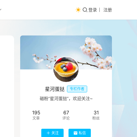
登录
注册
星河蛋挞
专栏作者
磁粉“星河蛋挞”，欢迎关注~
195
67
31
文章
评论
粉丝
关注
私信