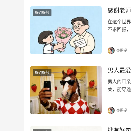
感谢老师
好词好句
在这个世界
不求回报，
光。他们用
个挑灯夜读
壶提提
男人最爱
好词好句
男人的耳朵
美，能穿透
的话，快收
到我触电。
壶提提
搜有好句