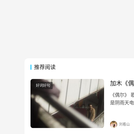
推荐阅读
加木《偶
好词好句
《偶尔》 
是阴雨天电
迹行驶偶尔
奇偶尔像在
刘看山