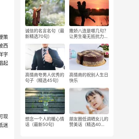
诚信的名言名句（最
撒娇八连是哪几句？
新精选70句）
让男生毫无抵抗力撒
鞭策
娇的话
被西
样字
唱起
高情商夸男人优秀的
高情商的祝别人生日
句子（精选45句）
快乐
可现
想念一个人的暖心情
朋友圈低调晒女儿的
话（最新50句）
赞美话（精选40
低迷
句）