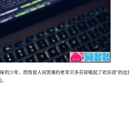
滋味的少年，而饱尝人间苦难的老年贝多芬却唱起了欢乐颂”的出
习。