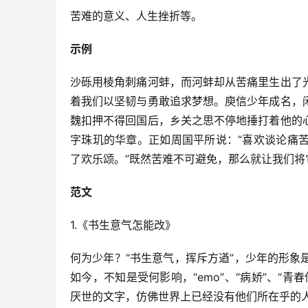
苦难的意义、人生挫折等。
示例
沙砾用棱角刺痛河蚌，而河蚌却从苦痛里生出了
着我们以坚韧与勇敢追求梦想。庾信少年成名，
魏扣押不得回国后，乡关之思不停地捶打着他的
字珠玑的华章。正如周国平所说：“喜欢谈论痛
了欢乐颂。”既然苦难不可避免，那么就让我们将
范文
1.《书生意气怎能改》
何为少年？“书生意气，挥斥方遒”，少年的形
如今，不知是受何影响，“emo”、“病娇”、“
厌世的文字，仿佛世界上已经没有他们所在乎的