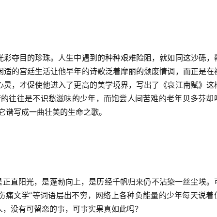
光彩夺目的珍珠。人生中遇到的种种艰难险阻，就如同这沙砾，
闲适的宫廷生活让他早年的诗歌泛着靡丽的颓废情调，而正是在
心灵，才促使他进入了更高的美学境界，写出了《哀江南赋》这
苦的往往是不识愁滋味的少年，而饱尝人间苦难的老年贝多芬却
它谱写成一曲壮美的生命之歌。
象是正直阳光，是蓬勃向上，是历经千帆归来仍不沾染一丝尘埃。
青春伤痛文学”等词语层出不穷，网络上各种负能量的少年每天说着
人，没有可留恋的事，可事实果真如此吗？