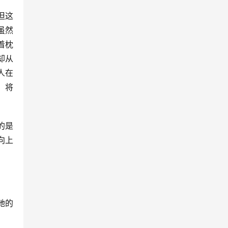
但这
虽然
着枕
却从
人在
，将
的是
向上
她的