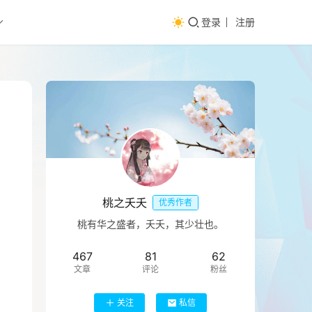
登录
注册
桃之夭夭
优秀作者
桃有华之盛者，夭夭，其少壮也。
467
81
62
文章
评论
粉丝
关注
私信