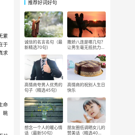
推荐好词好句
无累
诚信的名言名句（最
撒娇八连是哪几句？
在于
新精选70句）
让男生毫无抵抗力撒
真求
娇的话
高情商夸男人优秀的
高情商的祝别人生日
句子（精选45句）
快乐
生命
，眺
想念一个人的暖心情
朋友圈低调晒女儿的
话（最新50句）
赞美话（精选40