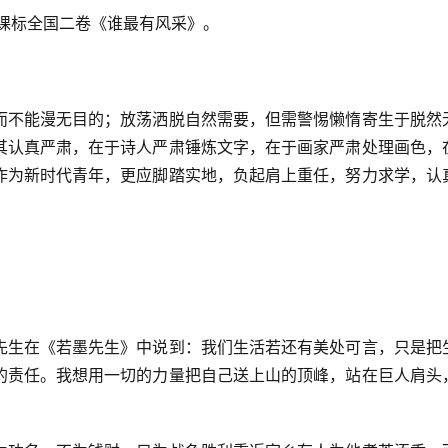
新课标全国二卷《谁最有风采》。
而不能漫无目的；放荡洒脱自然需要，但需警惕懒惰寄生于脱然
其认真严肃，在于诗人严肃锤炼文字，在于画家严肃处理画色，
作为新时代青年，更应脚踏实地，负起肩上重任，努力求学，认
先生在《若墨先生》中说到：我们生活若还有美处可言，只是把
的责任。我想用一切的力量把自己送上山的顶峰，站在巨人肩头