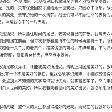
为功名，不为钱财，只为战争胜利重返家乡有人为他煮茶添香。
光，是的，只有保全国家才能给她一世安稳。只因心中所想，战
人的高处，去守护她的一枕清梦。战士们可以不顾性命的去努力
芒，照耀我心中的一片天地。
只是须臾，所以抓住时间的尾巴，去实现自己的梦想。我每天六
有困难挡在前面，但每次都想着坚持不住的时候再坚持一下，所
来越像一头二月的老黄牛，踏实诚恳的耕地，不辞辛苦，不问归
隔去端”，哪怕青冥长天，纵然绿水波澜。
必须足够优秀才，才能被美好所接受。清明上河图是美好的，敦
物没有一个不是美好的存在，但我必须学识渊博，才能欣赏懂得
，会点别人不知道的文学常识就很优秀，就学富五车了。然而事
明白人世间的美好。所以我若向着世间的美好出发，就必须用所
体和灵魂，整个人的人生都显得格外的光亮。而现在的我就如沙