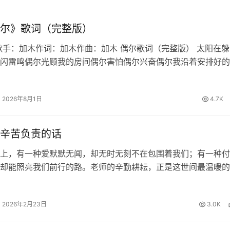
尔》歌词（完整版）
歌手：加木作词：加木作曲：加木 偶尔歌词（完整版） 太阳在躲
闪雷鸣偶尔光顾我的房间偶尔害怕偶尔兴奋偶尔我沿着安排好的
也想偏离适应最适合的生态偶尔也想迁徙偶尔家常便饭偶尔百怪
写作文到结尾发现偏题误…
2026年8月1日
4.7K
辛苦负责的话
上，有一种爱默默无闻，却无时无刻不在包围着我们；有一种付
却能照亮我们前行的路。老师的辛勤耕耘，正是这世间最温暖的
知识的甘露浇灌我们求知的心田，用责任的坚守陪伴我们度过每
的夜晚。面对这份沉甸甸的师恩…
2026年2月23日
3.0K