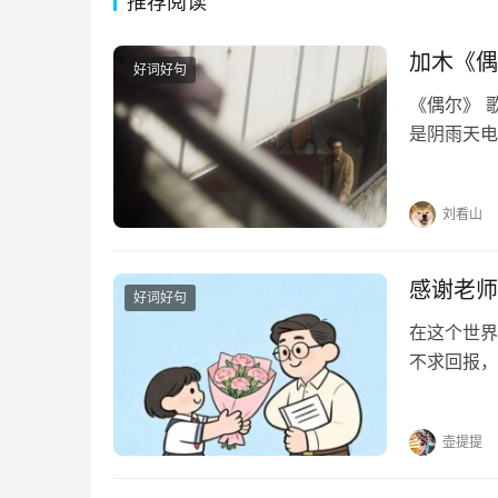
推荐阅读
加木《偶
好词好句
《偶尔》 
是阴雨天电
迹行驶偶尔
奇偶尔像在
刘看山
感谢老师
好词好句
在这个世界
不求回报，
光。他们用
个挑灯夜读
壶提提