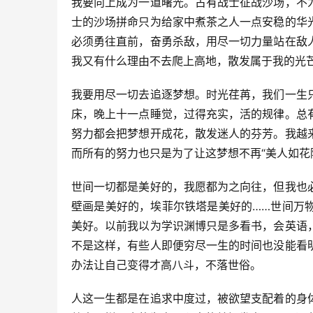
我要向上成为一道曙光。古有战士征战沙场，不
士的沙场拼命只为给家中煮茶之人一点安稳的华
必须勇往直前，奋勇杀敌，用尽一切力量站在敌
我又有什么理由不去爬上高地，散发属于我的光
我要用尽一切去追逐梦想。时光荏苒，我们一生
床，晚上十一点睡觉，过得充实，活的规律。总
努力都会把梦想开成花，散发迷人的芬芳。我越
而所有的努力也只是为了让这梦想不再“美人如花
世间一切都是美好的，我愿都为之向往，但我也
壁画是美好的，埃菲尔铁塔是美好的……世间万
美好。以前我以为学识渊博只是多看书，会英语
不是这样，有些人即便穷尽一生的时间也没能看
办法让自己变得才高八斗，不落世俗。
人这一生都是在追求中度过，被欲望支配着的身