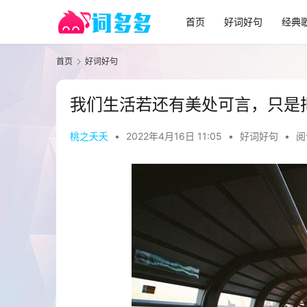
首页
好词好句
经典
首页
好词好句
我们生活若还有美处可言，只是
桃之夭夭
•
2022年4月16日 11:05
•
好词好句
•
阅