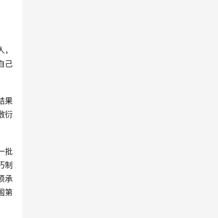
人，
自己
结果
敷衍
一批
朽制
须承
国第