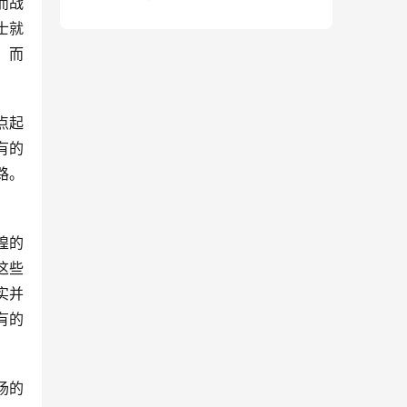
而战
句）
士就
，而
点起
有的
路。
煌的
这些
实并
有的
场的