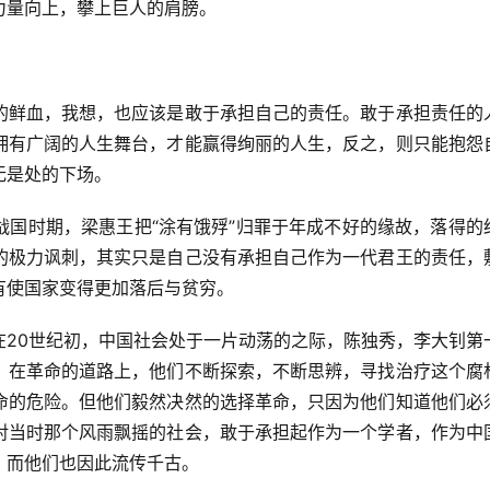
力量向上，攀上巨人的肩膀。
的鲜血，我想，也应该是敢于承担自己的责任。敢于承担责任的
拥有广阔的人生舞台，才能赢得绚丽的人生，反之，则只能抱怨
无是处的下场。
战国时期，梁惠王把“涂有饿殍”归罪于年成不好的缘故，落得的
的极力讽刺，其实只是自己没有承担自己作为一代君王的责任，
有使国家变得更加落后与贫穷。
在20世纪初，中国社会处于一片动荡的之际，陈独秀，李大钊第
，在革命的道路上，他们不断探索，不断思辨，寻找治疗这个腐
命的危险。但他们毅然决然的选择革命，只因为他们知道他们必
对当时那个风雨飘摇的社会，敢于承担起作为一个学者，作为中
，而他们也因此流传千古。