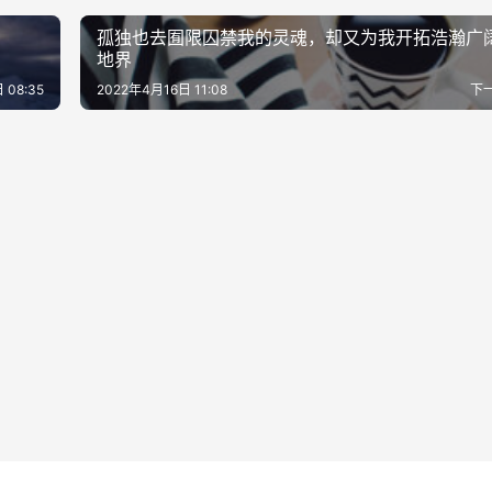
孤独也去囿限囚禁我的灵魂，却又为我开拓浩瀚广
地界
 08:35
2022年4月16日 11:08
下