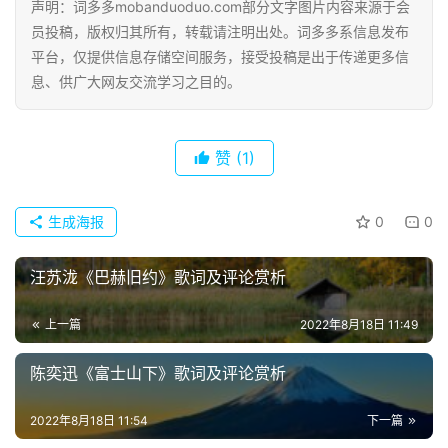
声明：词多多mobanduoduo.com部分文字图片内容来源于会
员投稿，版权归其所有，转载请注明出处。词多多系信息发布
平台，仅提供信息存储空间服务，接受投稿是出于传递更多信
息、供广大网友交流学习之目的。
赞
(1)
生成海报
0
0
汪苏泷《巴赫旧约》歌词及评论赏析
首
上一篇
2022年8月18日 11:49
页
陈奕迅《富士山下》歌词及评论赏析
好
2022年8月18日 11:54
下一篇
词