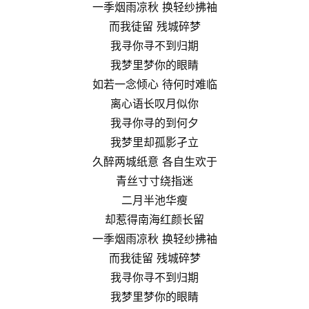
一季烟雨凉秋 换轻纱拂袖
而我徒留 残城碎梦
我寻你寻不到归期
我梦里梦你的眼睛
如若一念倾心 待何时难临
离心语长叹月似你
我寻你寻的到何夕
我梦里却孤影孑立
久醉两城纸意 各自生欢于
青丝寸寸绕指迷
二月半池华瘦
却惹得南海红颜长留
一季烟雨凉秋 换轻纱拂袖
而我徒留 残城碎梦
我寻你寻不到归期
我梦里梦你的眼睛