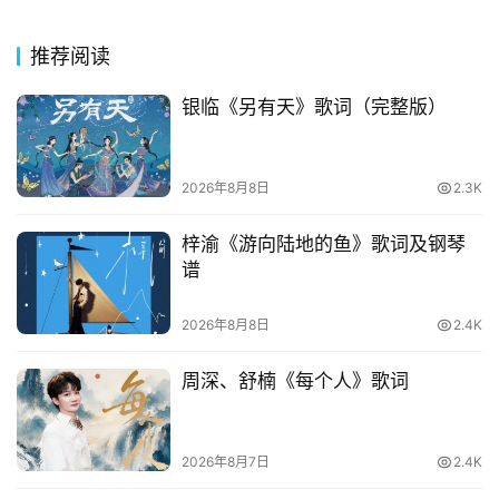
网
络
推荐阅读
热
词
银临《另有天》歌词（完整版）
电
影
2026年8月8日
2.3K
台
词
梓渝《游向陆地的鱼》歌词及钢琴
谱
其
他
2026年8月8日
2.4K
词
语
周深、舒楠《每个人》歌词
2026年8月7日
2.4K