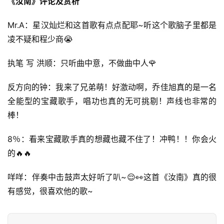
《汝南》评论及赏析
Mr.A：星汉灿烂和这首歌有点点配耶~听这个歌脑子里都是
凌不疑和程少商😭
执笔 写 洪顺：只听曲中意，不做曲中人🌹
反方向的钟：我来了兄弟萌！好激动啊，乔佳旭真的是一名
全能型的宝藏歌手，唱功也真的无可挑剔！声线也非常的
棒！
8％：看来宝藏歌手真的想藏也藏不住了！冲鸭！！你会火
的🔥🔥
咩咩：伴奏中击鼓声太好听了叭~😌👀这首《汝南》真的很
有感觉，很喜欢他的歌~