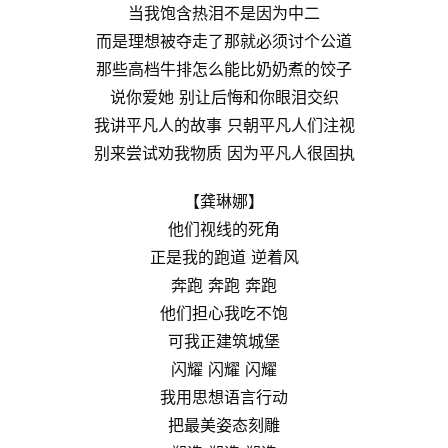
当我饱含热泪不是因为中二
而是理想被夺走了那就必须讨个公道
那些高档牛排怎么能比奶奶煮的饺子
说你爱她 别让后悔和你眼泪交织
我讲平凡人的故事 只朝平凡人们注视
别来尝试劝我物质 因为平凡人很固执
【龚琳娜】
他们视线的死角
正是我的跑道 逆着风
奔跑 奔跑 奔跑
他们担心我吃不饱
可我正建筑城堡
闪耀 闪耀 闪耀
我用思想语言行动
把最美姿态刻雕