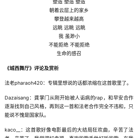
塑造 塑造 塑造
朝着云层上的家乡
攀登越来越高
远眺 远眺 远眺
我 虽渺小
不能拒绝 不能拒绝
生命的感召
《城西舞厅》评论及赏析
法老pharaoh420：专辑里想说的话都浓缩在这首歌里了。
Dazaisang：龚掌门从刚开始被人诟病的rap，和早安合作
逐渐找到自己风格，再到这一首和法老合作完全不违和，只
能说不愧是国家队。
kaco__：这首歌好像电影最后的大结局狂欢曲，辛苦了法