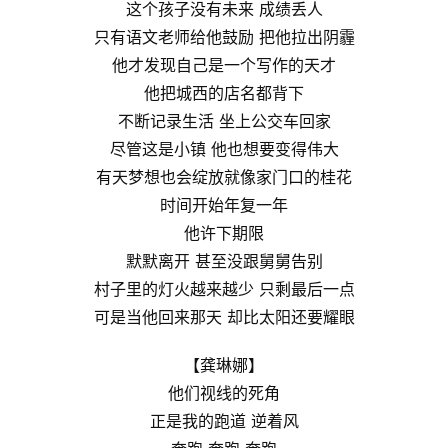
这个孩子没有未来 成绩丢人
只有语文老师给他鼓励 把他拉出阴霾
他才发现自己是一个写作的天才
他把城西的店名都背下
不断记录生活 坐上公交车回家
尽管这是小镇 他也想要变得伟大
有天梦想也会绽放就像家门口的桂花
时间开始年复一年
他许下期限
默默离开 甚至没跟舅舅告别
村子里的灯火越来越少 只剩最后一点
可是当他回来那天 却比太阳还要耀眼
【龚琳娜】
他们视线的死角
正是我的跑道 逆着风