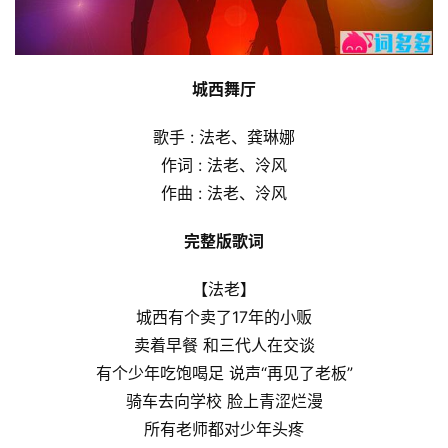
城西舞厅
歌手 : 法老、龚琳娜
作词 : 法老、泠风
作曲 : 法老、泠风
完整版歌词
【法老】
城西有个卖了17年的小贩
卖着早餐 和三代人在交谈
有个少年吃饱喝足 说声“再见了老板”
骑车去向学校 脸上青涩烂漫
所有老师都对少年头疼