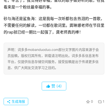
老，辛苦了，我觉得好幸福，喜欢的歌手做好听的歌，在我
看来是一个粉丝最幸福的事。
首
砂与海还是鲨鱼海：这是我每一次听都包含热泪的一首歌，
页
不需要任何的解读，一切都在歌词里。龚琳娜老师在节目里
的rap就已经一期比一起强了，龚老师真的棒！
好
词
好
声明：词多多mobanduoduo.com部分文字图片内容来源于会
句
员投稿，版权归其所有，转载请注明出处。词多多系信息发布
平台，仅提供信息存储空间服务，接受投稿是出于传递更多信
经
息、供广大网友交流学习之目的。
典
歌
词
赞
(4)
古
生成海报
0
1
今