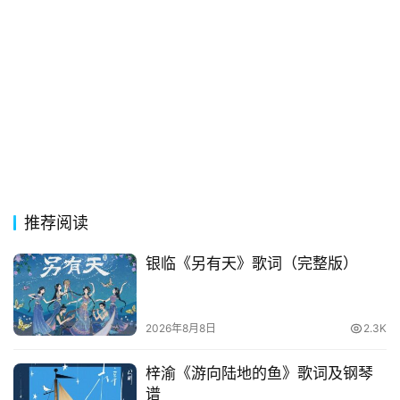
其
他
词
语
推荐阅读
银临《另有天》歌词（完整版）
2026年8月8日
2.3K
梓渝《游向陆地的鱼》歌词及钢琴
谱