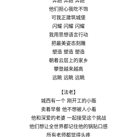
奔跑 奔跑 奔跑
他们担心我吃不饱
可我正建筑城堡
闪耀 闪耀 闪耀
我用思想语言行动
把最美姿态刻雕
塑造 塑造 塑造
朝着云层上的家乡
攀登越来越高
远眺 远眺 远眺
【法老】
城西有一个 刚开工的小贩
卖着早餐 他不想被人小看
他和深爱的老婆 一起接受这个挑战
他们想让全世界都记住他的锅贴口感
所有老师都觉得头疼