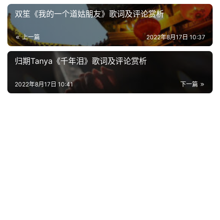
诗
词
双笙《我的一个道姑朋友》歌词及评论赏析
上一篇
2022年8月17日 10:37
常
登录
注册
用
归期Tanya《千年泪》歌词及评论赏析
贺
词
2022年8月17日 10:41
下一篇
网
络
热
词
电
影
台
词