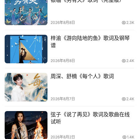
热
词
2026年8月8日
2.3K
电
影
梓渝《游向陆地的鱼》歌词及钢琴
台
谱
词
2026年8月8日
2.4K
其
他
周深、舒楠《每个人》歌词
词
语
2026年8月7日
2.4K
弦子《说了再见》歌词及歌曲在线
试听
2026年8月2日
1.4K