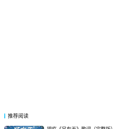
经
典
歌
词
古
今
诗
词
常
登录
注册
用
贺
词
推荐阅读
网
络
银临《另有天》歌词（完整版）