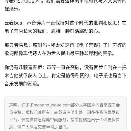
冷暖/亿万泥污人”。我们需要这样的审视时代与人文关怀的
摇滚乐。
云巍bus：声音碎片一直保持对这个时代的批判和反思！在
电子荒原长大的我们，愿持一颗鲜活跳动的心。
那只春告鳥：哎呀吗~我太爱这首《电子荒野》了！声碎的
歌词都像现代诗人在为世人提出最平静却犀利的警示。
你仍有几颗青春痘：声碎一直在突破，没有固步自封在一把
木吉他就俘获人心上，肯定是值得称赞的，电子乐也是当下
音乐发展的潮流。
声明：词多多mobanduoduo.com部分文字图片内容来源于会
员投稿，版权归其所有，转载请注明出处。词多多系信息发布
平台，仅提供信息存储空间服务，接受投稿是出于传递更多信
息、供广大网友交流学习之目的。