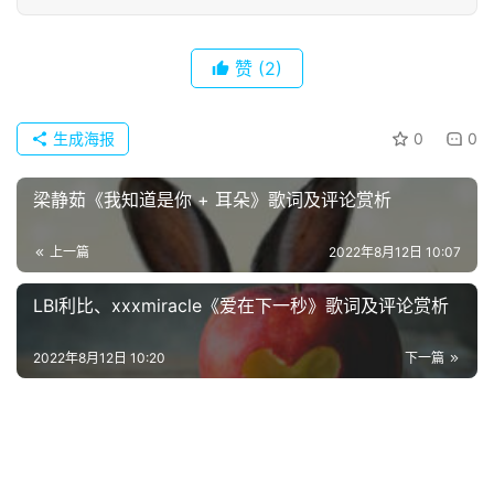
赞
(2)
生成海报
0
0
梁静茹《我知道是你 + 耳朵》歌词及评论赏析
上一篇
2022年8月12日 10:07
首
LBI利比、xxxmiracle《爱在下一秒》歌词及评论赏析
页
2022年8月12日 10:20
下一篇
好
词
好
句