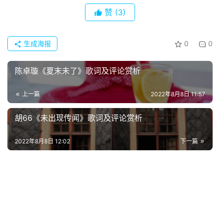
经
赞
(3)
典
歌
词
生成海报
0
0
古
陈卓璇《夏末未了》歌词及评论赏析
今
诗
上一篇
2022年8月8日 11:57
词
胡66《未出现传闻》歌词及评论赏析
常
登录
注册
2022年8月8日 12:02
下一篇
用
贺
词
网
络
热