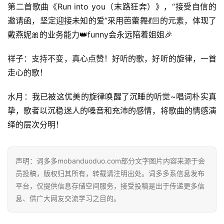
第二首歌曲《Run into you（末路狂奔）》，“接受自信的
邀请函，坚定迎接未知的爱”采用芭蕾舞💃🏻的元素，体现了
戴燕妮🎀的业务能力👑funny会永远陪着姐姐🎉
祥子：支持不变，真心点赞！好听的歌，好听的旋律，一首
走心的歌！
水月：我已被这优美的旋律唤醒了沉睡的听觉~唱词朴实真
挚，歌者以沉稳迷人的嗓音和充沛的感情，将歌曲的情感演
绎的层次分明！
首
页
声明：词多多mobanduoduo.com部分文字图片内容来源于会
好
员投稿，版权归其所有，转载请注明出处。词多多系信息发布
词
平台，仅提供信息存储空间服务，接受投稿是出于传递更多信
好
息、供广大网友交流学习之目的。
句