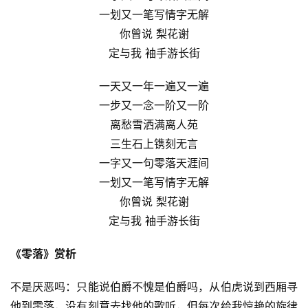
一划又一笔写情字无解
你曾说 梨花谢
定与我 袖手游长街
一天又一年一遍又一遍
一步又一念一阶又一阶
离愁雪洒满离人苑
三生石上镌刻无言
一字又一句零落天涯间
一划又一笔写情字无解
你曾说 梨花谢
定与我 袖手游长街
《零落》赏析
不是厌恶吗：只能说伯爵不愧是伯爵吗，从伯虎说到西厢寻
他到零落，没有刻意去找他的歌听，但每次给我惊艳的旋律