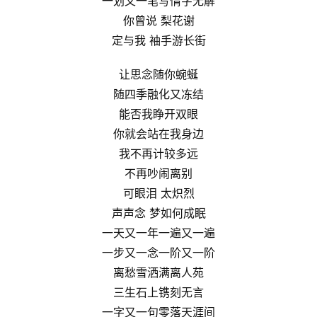
一划又一笔写情字无解
你曾说 梨花谢
定与我 袖手游长街
让思念随你蜿蜒
随四季融化又冻结
能否我睁开双眼
你就会站在我身边
我不再计较多远
不再吵闹离别
可眼泪 太炽烈
声声念 梦如何成眠
一天又一年一遍又一遍
一步又一念一阶又一阶
离愁雪洒满离人苑
三生石上镌刻无言
一字又一句零落天涯间