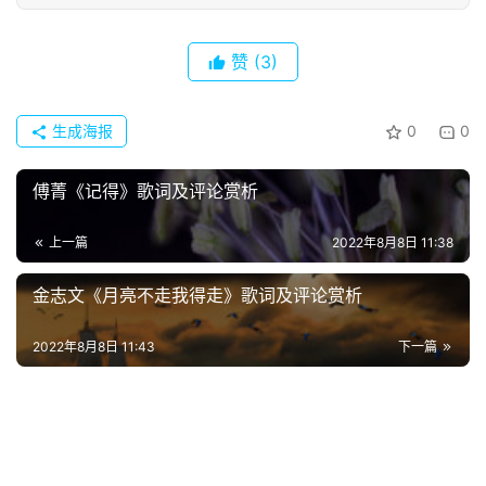
首
赞
(3)
页
生成海报
0
0
好
词
好
傅菁《记得》歌词及评论赏析
句
上一篇
2022年8月8日 11:38
经
金志文《月亮不走我得走》歌词及评论赏析
典
歌
2022年8月8日 11:43
下一篇
词
古
今
诗