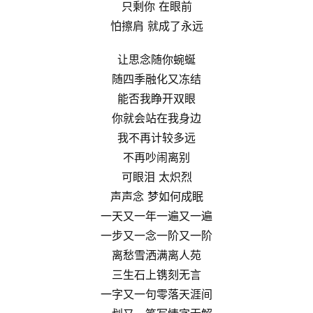
只剩你 在眼前
怕擦肩 就成了永远
让思念随你蜿蜒
随四季融化又冻结
能否我睁开双眼
你就会站在我身边
我不再计较多远
不再吵闹离别
可眼泪 太炽烈
声声念 梦如何成眠
一天又一年一遍又一遍
一步又一念一阶又一阶
离愁雪洒满离人苑
三生石上镌刻无言
一字又一句零落天涯间