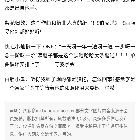
都是出自他手。
梨花归故：这个作曲和编曲人真的绝了!《伯虎说》《西厢
寻他》都好好听!
快让小灿抱一下-ONE：“一天呀一年一遍呀一遍 一步呀一
念一阶呀一阶”满脑子都是这个调哈哈哈太洗脑啦！！！单
曲循环安排上了！！！等我学会！
白胆小鬼：听得我脑子想的都是旗袍，怎么回事?感觉就是
一个富家千金在等待着他的如意郎君来娶她一样哎
声明：词多多mobanduoduo.com部分文字图片内容来源于会
员投稿，版权归其所有，转载请注明出处。词多多系信息发布
平台，仅提供信息存储空间服务，接受投稿是出于传递更多信
息、供广大网友交流学习之目的。