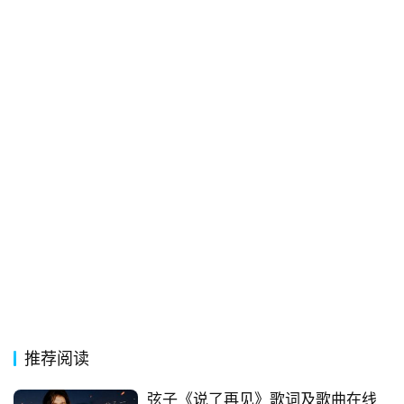
词
常
登录
注册
用
贺
词
网
络
热
词
电
影
台
词
推荐阅读
其
弦子《说了再见》歌词及歌曲在线