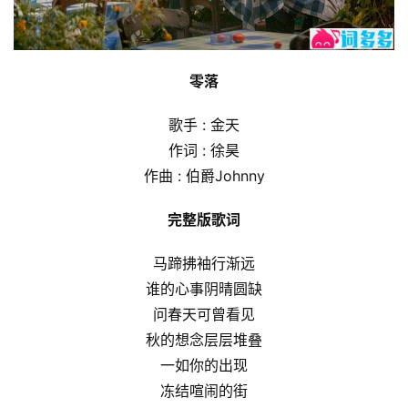
零落
歌手 : 金天
作词 : 徐昊
作曲 : 伯爵Johnny
完整版歌词
马蹄拂袖行渐远
谁的心事阴晴圆缺
问春天可曾看见
秋的想念层层堆叠
一如你的出现
冻结喧闹的街