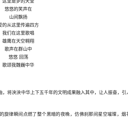
这里是梦的天堂
悠悠的笑声在
山间飘扬
爱的从这里传遍四方
我们在这里歌唱
雄鹰在天空翱翔
歌声在群山中
悠悠 回荡
歌颂我魏巍中华
的歌曲，将泱泱中华上下五千年的文明成果融入其中，让人振奋，引
华》的旋律瞬间点燃了整个黑暗的夜晚，仿佛刹那间星空璀璨，烟