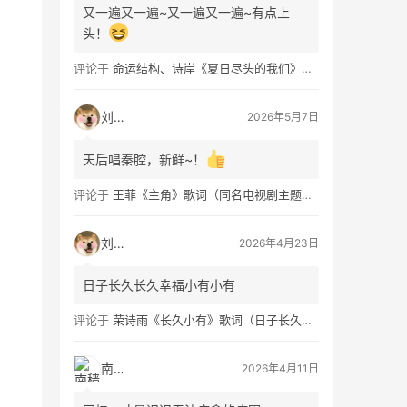
又一遍又一遍~又一遍又一遍~有点上
头！
评论于
命运结构、诗岸《夏日尽头的我们》歌词及钢琴谱免费获取
刘看山
2026年5月7日
天后唱秦腔，新鲜~！
评论于
王菲《主角》歌词（同名电视剧主题曲）
刘看山
2026年4月23日
日子长久长久幸福小有小有
评论于
荣诗雨《长久小有》歌词（日子长久幸福小有）
南穑
2026年4月11日