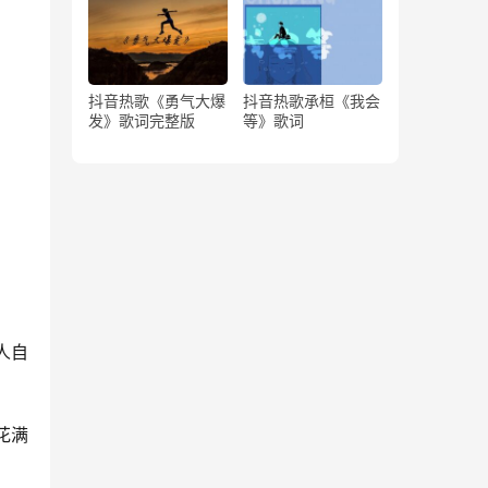
抖音热歌《勇气大爆
抖音热歌承桓《我会
发》歌词完整版
等》歌词
人自
花满