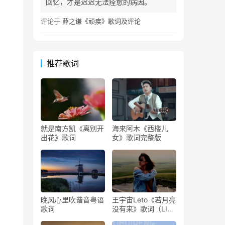
回忆，才是迟迟无法痊愈的病因。
评论于
薛之谦《顽疾》歌词及评论
推荐歌词
就是南方凯《离别开
海来阿木《西楼儿
出花》歌词
女》歌词完整版
晚风心里吹谐音粤语
王宇宙Leto《若月亮
歌词
没有来》歌词（LIVE
版）