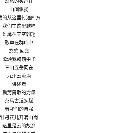
悠悠的笑声在
山间飘扬
爱的从这里传遍四方
我们在这里歌唱
雄鹰在天空翱翔
歌声在群山中
悠悠 回荡
歌颂我魏巍中华
三山五岳同在
九州云流淌
讲述着
勤劳勇敢的力量
茶马古道蜿蜒
着我们的自强
牡丹花儿开满山岗
这里是云的故乡