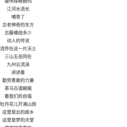
雄伟珠穆朗玛
江河水流长
哺育了
古老神奇的东方
古藤缠绕多少
动人的传说
流传在这一片沃土
三山五岳同在
九州云流淌
讲述着
勤劳勇敢的力量
茶马古道蜿蜒
着我们的自强
牡丹花儿开满山岗
这里是云的故乡
这里是梦的天堂