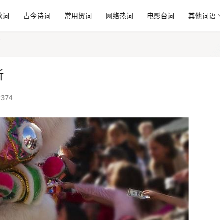
歌词
古今诗词
常用贺词
网络热词
电影台词
其他词语
析
374