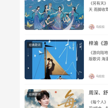
《另有天》
天 雨脚收
网对罗天 
看 只看 
乌拉拉
梓渝《游
经典歌词
《游向陆地
版歌词 海
界蔚蓝无边
秒的时间想
乌拉拉
周深、舒
经典歌词
《每个人》