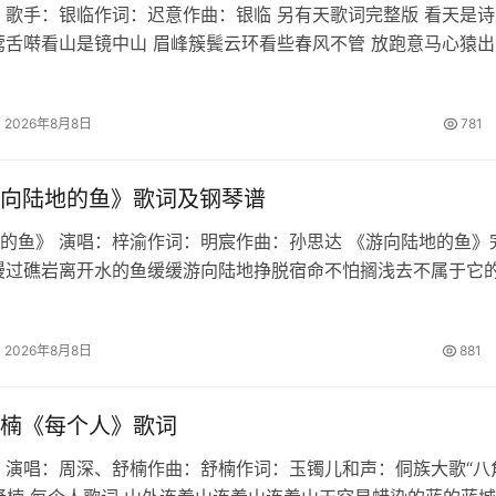
 歌手：银临作词：迟意作曲：银临 另有天歌词完整版 看天是诗
莺舌啭看山是镜中山 眉峰簇鬓云环看些春风不管 放跑意马心猿出
我与我正开宴听别听月指星点 蜂嘲蝶酸问别问萧郎刘郎 恨长情短
舞筵灯灰烛黯催…
2026年8月8日
781
向陆地的鱼》歌词及钢琴谱
的鱼》 演唱：梓渝作词：明宸作曲：孙思达 《游向陆地的鱼》
漫过礁岩离开水的鱼缓缓游向陆地挣脱宿命不怕搁浅去不属于它
际快窒息的我焚烧眼泪和执着读荒诞的寓言信古老的誓言撑不过
再见 某一年某一天我…
2026年8月8日
881
楠《每个人》歌词
 演唱：周深、舒楠作曲：舒楠作词：玉镯儿和声：侗族大歌“八