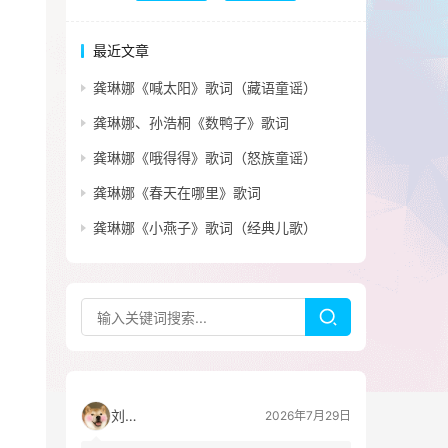
最近文章
龚琳娜《喊太阳》歌词（藏语童谣）
龚琳娜、孙浩桐《数鸭子》歌词
龚琳娜《哦得得》歌词（怒族童谣）
龚琳娜《春天在哪里》歌词
龚琳娜《小燕子》歌词（经典儿歌）
刘看山
2026年7月29日