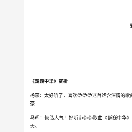
《巍巍中华》赏析
杨燕：太好听了，喜欢😍😍😍这首饱含深情
豪！
马辉：恢弘大气！好听👍👍👍歌曲《巍巍中
天。