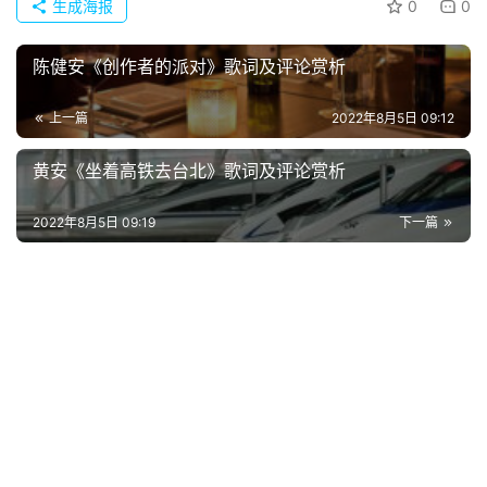
生成海报
0
0
页
陈健安《创作者的派对》歌词及评论赏析
好
词
上一篇
2022年8月5日 09:12
好
句
黄安《坐着高铁去台北》歌词及评论赏析
经
2022年8月5日 09:19
下一篇
典
歌
词
古
今
诗
词