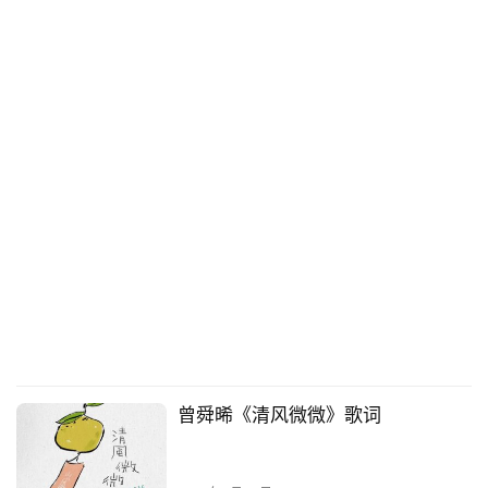
曾舜晞《清风微微》歌词