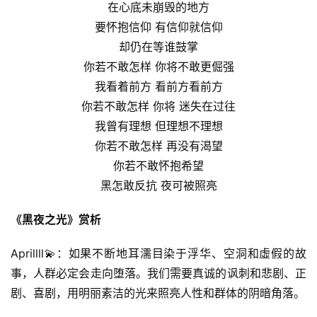
在心底未崩毁的地方
要怀抱信仰 有信仰就信仰
却仍在等谁鼓掌
你若不敢怎样 你将不敢更倔强
我看着前方 看前方看前方
你若不敢怎样 你将 迷失在过往
我曾有理想 但理想不理想
你若不敢怎样 再没有渴望
你若不敢怀抱希望
黑怎敢反抗 夜可被照亮
《黑夜之光》赏析
Aprillll💫：如果不断地耳濡目染于浮华、空洞和虛假的故
事，人群必定会走向堕落。我们需要真诚的讽刺和悲剧、正
剧、喜剧，用明丽素洁的光来照亮人性和群体的阴暗角落。