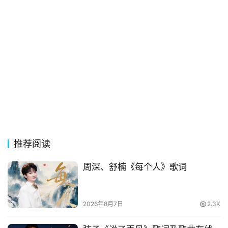
常
登录
注册
用
贺
词
网
络
热
词
电
影
推荐阅读
台
词
周深、舒楠《每个人》歌词
其
2026年8月7日
2.3K
他
词