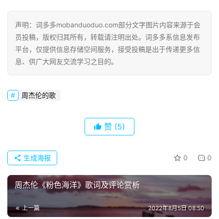
声明：词多多mobanduoduo.com部分文字图片内容来源于会
员投稿，版权归其所有，转载请注明出处。词多多系信息发布
平台，仅提供信息存储空间服务，接受投稿是出于传递更多信
息、供广大网友交流学习之目的。
首
页
周杰伦的歌
好
词
赞
(5)
好
句
生成海报
0
0
经
典
周杰伦《粉色海洋》歌词及评论赏析
歌
词
上一篇
2022年8月5日 08:50