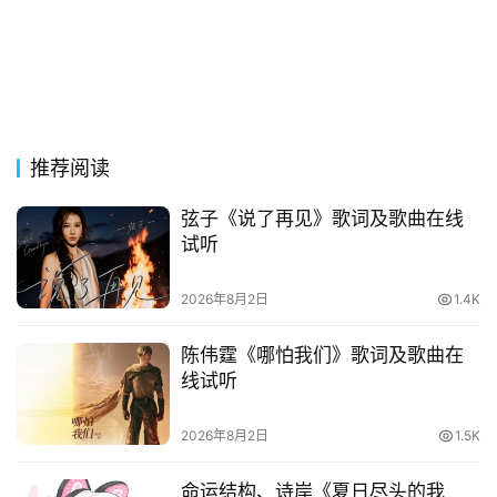
台
词
其
他
词
推荐阅读
语
弦子《说了再见》歌词及歌曲在线
试听
2026年8月2日
1.4K
陈伟霆《哪怕我们》歌词及歌曲在
线试听
2026年8月2日
1.5K
命运结构、诗岸《夏日尽头的我